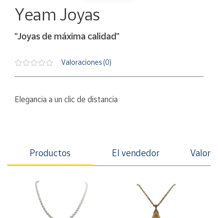
Artesanía
Yeam Joyas
Oficina y
Papelería
"Joyas de máxima calidad"
Para Canarias,
Ceuta y Melilla
Valoraciones (0)
Más
populares
Elegancia a un clic de distancia
Bono
Cultural
Nuestros
Productos
El vendedor
Valorac
vendedores
Las
novedades
de Correos
Market