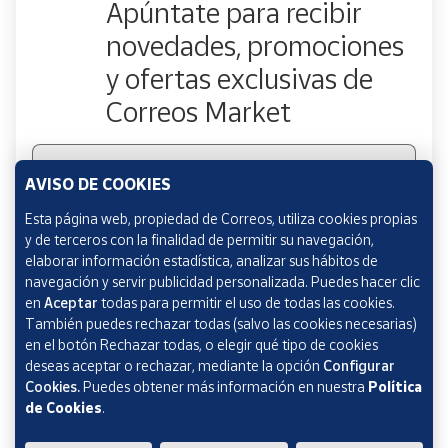
Apúntate para recibir
novedades, promociones
y ofertas exclusivas de
Correos Market
Escribe tu email
AVISO DE COOKIES
Esta página web, propiedad de Correos, utiliza cookies propias
y de terceros con la finalidad de permitir su navegación,
Marcando esta casilla consiento la remisión de las
elaborar información estadística, analizar sus hábitos de
comunicaciones comerciales de acuerdo con la
Política
navegación y servir publicidad personalizada. Puedes hacer clic
de Protección de datos Novedades de Correos
en
Aceptar
todas para permitir el uso de todas las cookies.
Market
También puedes rechazar todas (salvo las cookies necesarias)
en el botón Rechazar todas, o elegir qué tipo de cookies
deseas aceptar o rechazar, mediante la opción
Configurar
Cookies.
Puedes obtener más información en nuestra
Política
de Cookies
.
Verificación reCAPTCHA
ENVIAR