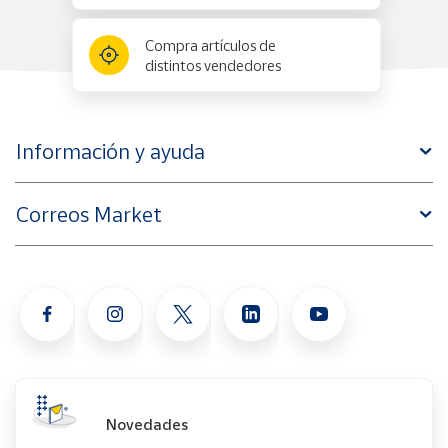
Compra artículos de
Cuenta
distintos vendedores
Área
cliente
Información y ayuda
Ubicación
Correos Market
Península
y
Baleares
Canarias,
Ceuta y
Melilla
Novedades