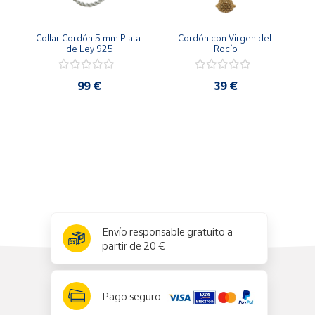
Productos
Solidarios
Collar Cordón 5 mm Plata 
Cordón con Virgen del 
de Ley 925
Rocío
Ayuda
99 €
39 €
Centro
de ayuda
Contacto
Vendedores
Mapa de
x
✕
Envío responsable gratuito a
vendedores
partir de 20 €
Hazte
vendedor
Área
Pago seguro
vendedor