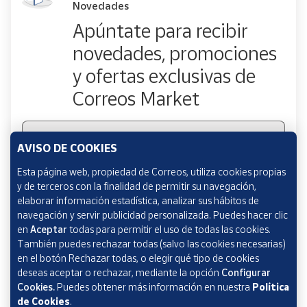
Novedades
Apúntate para recibir
novedades, promociones
y ofertas exclusivas de
Correos Market
Escribe tu email
AVISO DE COOKIES
Esta página web, propiedad de Correos, utiliza cookies propias
y de terceros con la finalidad de permitir su navegación,
Marcando esta casilla consiento la remisión de las
elaborar información estadística, analizar sus hábitos de
comunicaciones comerciales de acuerdo con la
Política
navegación y servir publicidad personalizada. Puedes hacer clic
de Protección de datos Novedades de Correos
en
Aceptar
todas para permitir el uso de todas las cookies.
Market
También puedes rechazar todas (salvo las cookies necesarias)
en el botón Rechazar todas, o elegir qué tipo de cookies
deseas aceptar o rechazar, mediante la opción
Configurar
Cookies.
Puedes obtener más información en nuestra
Política
de Cookies
.