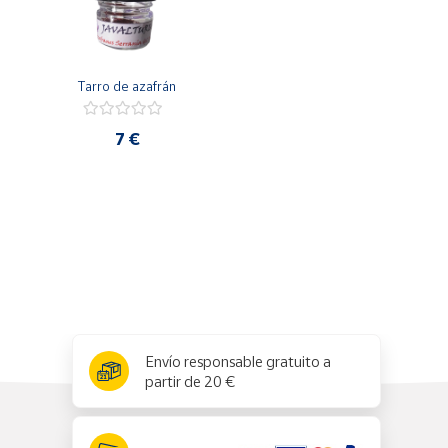
Productos
Solidarios
Tarro de azafrán
Ayuda
7 €
Centro
de ayuda
Contacto
Vendedores
Mapa de
vendedores
x
✕
Envío responsable gratuito a
Hazte
partir de 20 €
vendedor
Área
vendedor