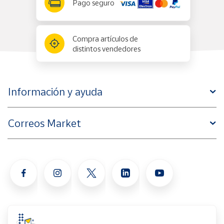
Pago seguro
Cuenta
Compra artículos de
distintos vendedores
Área
cliente
Información y ayuda
Ubicación
Península
Correos Market
y
Baleares
Canarias,
Ceuta y
Melilla