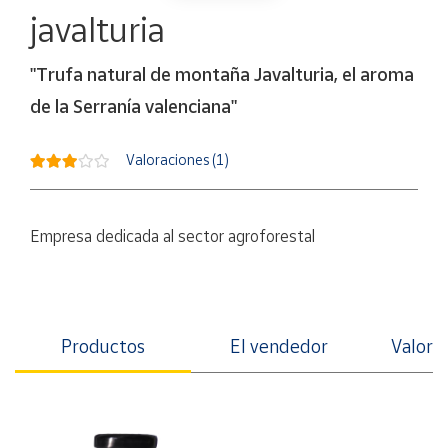
Artesanía
javalturia
Oficina y
Papelería
"Trufa natural de montaña Javalturia, el aroma
Para Canarias,
de la Serranía valenciana"
Ceuta y Melilla
Valoraciones (1)
Más
populares
Empresa dedicada al sector agroforestal
Bono
Cultural
Nuestros
vendedores
Productos
El vendedor
Valorac
Las
novedades
de Correos
Market