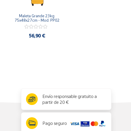
Productos
Solidarios
Maleta Grande 23kg 
75x48x27cm - Mod. PP02
Ayuda
56,90 €
Centro
de ayuda
Contacto
Vendedores
Mapa de
x
✕
Envío responsable gratuito a
vendedores
partir de 20 €
Hazte
vendedor
Área
Pago seguro
vendedor