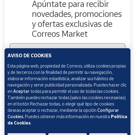
Apúntate para recibir
novedades, promociones
y ofertas exclusivas de
Correos Market
Escribe tu email
AVISO DE COOKIES
Esta página web, propiedad de Correos, utiliza cookies propias
y de terceros con la finalidad de permitir su navegación,
Marcando esta casilla consiento la remisión de las
elaborar información estadística, analizar sus hábitos de
comunicaciones comerciales de acuerdo con la
Política
navegación y servir publicidad personalizada. Puedes hacer clic
de Protección de datos Novedades de Correos
en
Aceptar
todas para permitir el uso de todas las cookies.
Market
También puedes rechazar todas (salvo las cookies necesarias)
en el botón Rechazar todas, o elegir qué tipo de cookies
deseas aceptar o rechazar, mediante la opción
Configurar
Cookies.
Puedes obtener más información en nuestra
Política
de Cookies
.
Verificación reCAPTCHA
ENVIAR