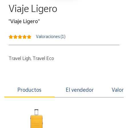
Artesanía
Viaje Ligero
Oficina y
Papelería
"Viaje Ligero"
Para Canarias,
Ceuta y Melilla
Valoraciones (1)
Más
populares
Travel Ligh, Travel Eco
Bono
Cultural
Nuestros
Productos
El vendedor
Valorac
vendedores
Las
novedades
de Correos
Market