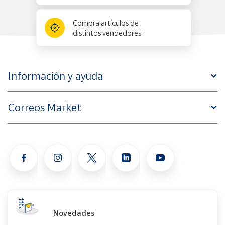
Compra artículos de
Cuenta
distintos vendedores
Área
cliente
Información y ayuda
Ubicación
Correos Market
Península
y
Baleares
Canarias,
Ceuta y
Melilla
Novedades