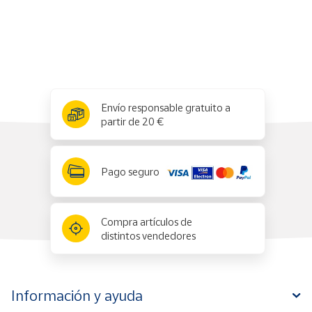
Cuenta
Área
cliente
x
✕
Envío responsable gratuito a
partir de 20 €
Ubicación
Península
Pago seguro
y
Baleares
Canarias,
Compra artículos de
Ceuta y
distintos vendedores
Melilla
Información y ayuda