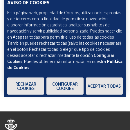
Escribe tu email
AVISO DE COOKIES
Esta página web, propiedad de Correos, utiliza cookies propias
y de terceros con la finalidad de permitir su navegación,
Marcando esta casilla consiento la remisión de las
elaborar información estadística, analizar sus hábitos de
comunicaciones comerciales de acuerdo con la
Política
navegación y servir publicidad personalizada. Puedes hacer clic
de Protección de datos Novedades de Correos
en
Aceptar
todas para permitir el uso de todas las cookies.
Market
También puedes rechazar todas (salvo las cookies necesarias)
en el botón Rechazar todas, o elegir qué tipo de cookies
deseas aceptar o rechazar, mediante la opción
Configurar
Cookies.
Puedes obtener más información en nuestra
Política
de Cookies
.
Verificación reCAPTCHA
ENVIAR
RECHAZAR
CONFIGURAR
ACEPTAR TODAS
COOKIES
COOKIES