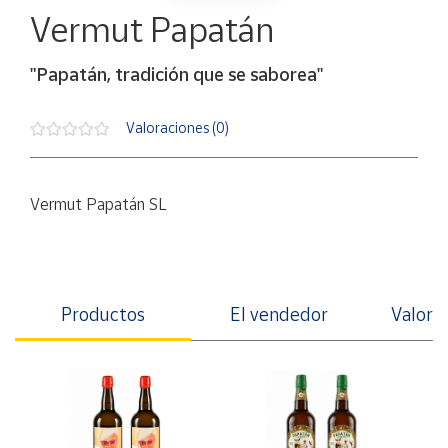
Artesanía
Vermut Papatán
Oficina y
Papelería
"Papatán, tradición que se saborea"
Para Canarias,
Ceuta y Melilla
Valoraciones (0)
Más
populares
Vermut Papatán SL
Bono
Cultural
Nuestros
Productos
El vendedor
Valorac
vendedores
Las
novedades
de Correos
Market