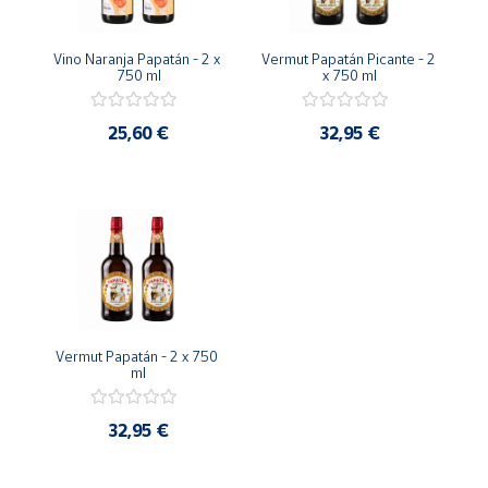
Productos
Solidarios
Vino Naranja Papatán - 2 x 
Vermut Papatán Picante - 2 
750 ml
x 750 ml
Ayuda
25,60 €
32,95 €
Centro
de ayuda
Contacto
Vendedores
Mapa de
Vermut Papatán - 2 x 750 
vendedores
ml
Hazte
vendedor
32,95 €
Área
vendedor