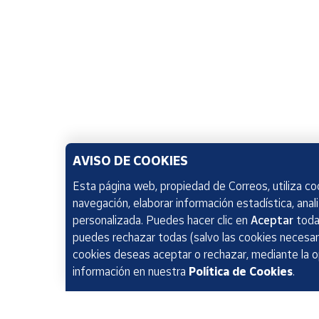
AVISO DE COOKIES
Esta página web, propiedad de Correos, utiliza coo
navegación, elaborar información estadística, anal
personalizada. Puedes hacer clic en
Aceptar
todas
puedes rechazar todas (salvo las cookies necesari
cookies deseas aceptar o rechazar, mediante la 
información en nuestra
Política de Cookies
.