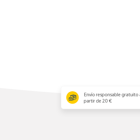
Productos
Solidarios
Ayuda
Centro
de ayuda
Contacto
Vendedores
x
Envío responsable gratuito 
Mapa de
partir de 20 €
vendedores
Hazte
vendedor
Área
vendedor