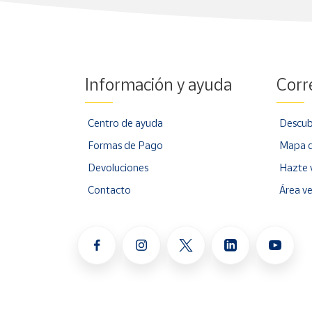
Cuenta
Área
Información y ayuda
Corr
cliente
Centro de ayuda
Descub
Ubicación
Formas de Pago
Mapa d
Península
Devoluciones
Hazte 
y
Contacto
Área v
Baleares
Canarias,
Ceuta y
Melilla