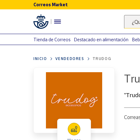
Correos Market
Menú
¿Qu
Nuestro
catálogo
Tienda de Correos
Destacado en alimentación
Beb
Alimentación
INICIO
VENDEDORES
TRUDOG
Bebidas
Ocio y cultura
Tr
Juguetes y
juegos
"Trud
Libros y
revistas
Merchandising
Correas
y regalos
Tienda de
Correos