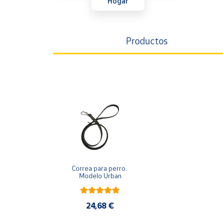
Hogar
Artesanía
Oficina y
Papelería
Productos
Para Canarias,
Ceuta y Melilla
Más
populares
Bono
Cultural
Nuestros
vendedores
Correa para perro. 
Las
Modelo Urban
novedades
de Correos
Market
24,68 €