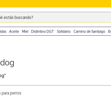
é estás buscando?
Escribe
palabras
clave
idas
Aceite
Miel
Distintivo DGT
Solidario
Camino de Santiago
B
para
buscar
productos
en
udog
Correos
Market
.
og"
 para perros