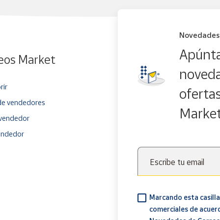
Novedades
Apúnta
eos Market
noveda
rir
oferta
e vendedores
Marke
vendedor
endedor
Escribe tu email
Marcando esta casilla
comerciales de acuer