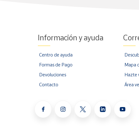
Cuenta
Área
Información y ayuda
Corr
cliente
Centro de ayuda
Descub
Ubicación
Formas de Pago
Mapa d
Península
Devoluciones
Hazte 
y
Contacto
Área v
Baleares
Canarias,
Ceuta y
Melilla