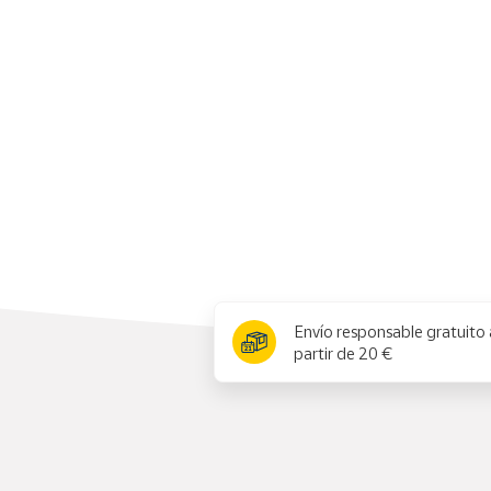
Productos
Solidarios
Ayuda
Centro
de ayuda
Contacto
Vendedores
x
Envío responsable gratuito 
Mapa de
partir de 20 €
vendedores
Hazte
vendedor
Área
vendedor