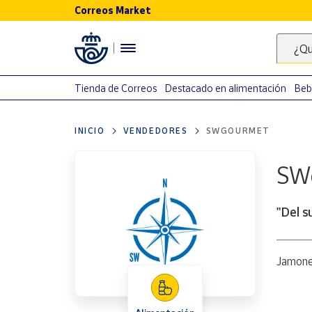
Correos Market
Menú
¿Qu
Nuestro
catálogo
Tienda de Correos
Destacado en alimentación
Beb
Alimentación
INICIO
VENDEDORES
SWGOURMET
Bebidas
Ocio y cultura
SW
Juguetes y
juegos
"Del s
Libros y
revistas
Merchandising
Jamone
y regalos
Tienda de
Correos