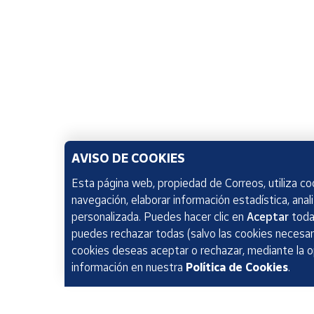
AVISO DE COOKIES
Esta página web, propiedad de Correos, utiliza coo
navegación, elaborar información estadística, anal
personalizada. Puedes hacer clic en
Aceptar
todas
puedes rechazar todas (salvo las cookies necesari
cookies deseas aceptar o rechazar, mediante la 
información en nuestra
Política de Cookies
.