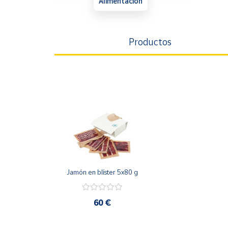
Alimentación
Artesanía
Oficina y
Papelería
Productos
Para Canarias,
Ceuta y Melilla
Más
populares
Bono
Cultural
Nuestros
vendedores
Jamón en blíster 5x80 g
Las
novedades
de Correos
60 €
Market