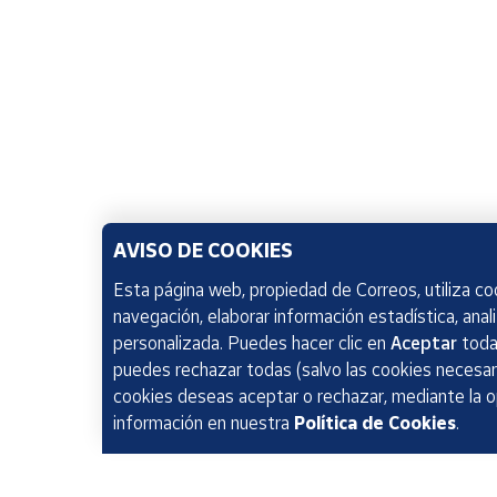
AVISO DE COOKIES
Esta página web, propiedad de Correos, utiliza coo
navegación, elaborar información estadística, anal
personalizada. Puedes hacer clic en
Aceptar
todas
puedes rechazar todas (salvo las cookies necesari
cookies deseas aceptar o rechazar, mediante la 
información en nuestra
Política de Cookies
.