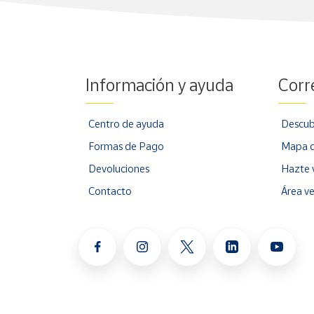
Cuenta
Área
Información y ayuda
Corr
cliente
Centro de ayuda
Descub
Ubicación
Formas de Pago
Mapa d
Península
Devoluciones
Hazte 
y
Contacto
Área v
Baleares
Canarias,
Ceuta y
Melilla