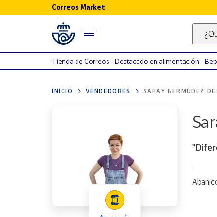
Correos Market
Menú
¿Qu
Nuestro
catálogo
Tienda de Correos
Destacado en alimentación
Beb
Alimentación
INICIO
VENDEDORES
SARAY BERMÚDEZ DE
Bebidas
Ocio y cultura
Sar
Juguetes y
juegos
"Difer
Libros y
revistas
Merchandising
Abanico
y regalos
Tienda de
Correos