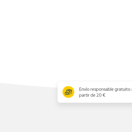
Productos
Solidarios
Ayuda
Centro
de ayuda
Contacto
Vendedores
x
Envío responsable gratuito 
Mapa de
partir de 20 €
vendedores
Hazte
vendedor
Área
vendedor