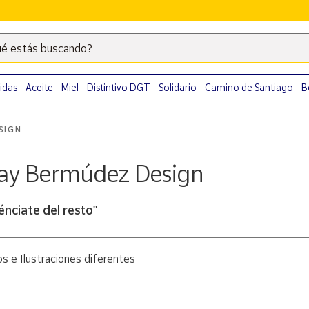
é estás buscando?
Escribe
palabras
clave
idas
Aceite
Miel
Distintivo DGT
Solidario
Camino de Santiago
B
para
buscar
SIGN
productos
en
ay Bermúdez Design
Correos
Market
.
énciate del resto"
s e Ilustraciones diferentes