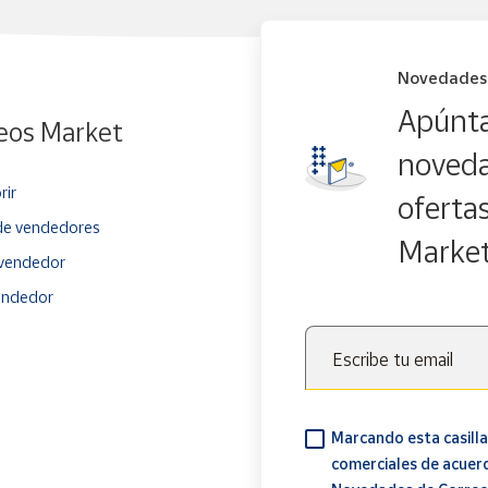
Novedades
Apúnta
eos Market
noveda
rir
oferta
e vendedores
Marke
vendedor
endedor
Escribe tu email
Marcando esta casilla
comerciales de acuer