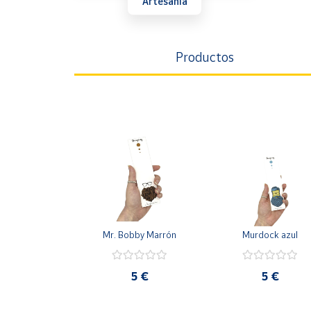
Artesanía
Artesanía
Oficina y
Papelería
Productos
Para Canarias,
Ceuta y Melilla
Más
populares
Bono
Cultural
Nuestros
vendedores
Mr. Bobby Marrón
Murdock azul
Las
novedades
de Correos
5 €
5 €
Market