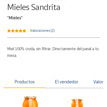
Artesanía
Mieles Sandrita
Oficina y
Papelería
"Mieles"
Para Canarias,
Ceuta y Melilla
Valoraciones (2)
Más
populares
Miel 100% cruda, sin filtrar. Directamente del panal a tu
mesa.
Bono
Cultural
Nuestros
vendedores
Productos
El vendedor
Valorac
Las
novedades
de Correos
Market