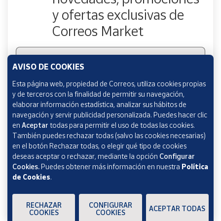
y ofertas exclusivas de
Correos Market
Escribe tu email
AVISO DE COOKIES
Esta página web, propiedad de Correos, utiliza cookies propias
y de terceros con la finalidad de permitir su navegación,
Marcando esta casilla consiento la remisión de las
elaborar información estadística, analizar sus hábitos de
comunicaciones comerciales de acuerdo con la
Política
navegación y servir publicidad personalizada. Puedes hacer clic
de Protección de datos Novedades de Correos
en
Aceptar
todas para permitir el uso de todas las cookies.
Market
También puedes rechazar todas (salvo las cookies necesarias)
en el botón Rechazar todas, o elegir qué tipo de cookies
deseas aceptar o rechazar, mediante la opción
Configurar
Cookies.
Puedes obtener más información en nuestra
Política
de Cookies
.
Verificación reCAPTCHA
ENVIAR
RECHAZAR
CONFIGURAR
ACEPTAR TODAS
COOKIES
COOKIES