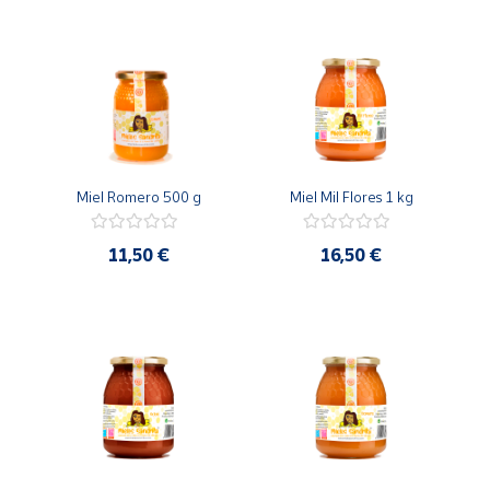
Cuenta
Área
cliente
Miel Romero 500 g
Miel Mil Flores 1 kg
Ubicación
11,50 €
16,50 €
Península
y
Baleares
Canarias,
Ceuta y
Melilla