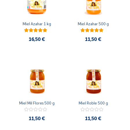
Productos
Solidarios
Miel Azahar 1 kg
Miel Azahar 500 g
Ayuda
16,50 €
11,50 €
Centro
de ayuda
Contacto
Vendedores
Mapa de
vendedores
Miel Mil Flores 500 g
Miel Roble 500 g
Hazte
vendedor
11,50 €
11,50 €
Área
vendedor