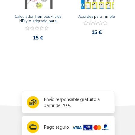
Productos
Solidarios
Calculador Tiempos Filtros 
Acordes para Timple
ND y Multigrado para 
cámara minutera
Ayuda
15 €
15 €
Centro
de ayuda
Contacto
Vendedores
Mapa de
x
✕
Envío responsable gratuito a
vendedores
partir de 20 €
Hazte
vendedor
Área
Pago seguro
vendedor