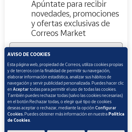
Apúntate para recibir
novedades, promociones
y ofertas exclusivas de
Correos Market
Escribe tu email
AVISO DE COOKIES
Esta página web, propiedad de Correos, utiliza cookies propias
y de terceros con la finalidad de permitir su navegación,
Marcando esta casilla consiento la remisión de las
elaborar información estadística, analizar sus hábitos de
comunicaciones comerciales de acuerdo con la
Política
navegación y servir publicidad personalizada. Puedes hacer clic
de Protección de datos Novedades de Correos
en
Aceptar
todas para permitir el uso de todas las cookies.
Market
También puedes rechazar todas (salvo las cookies necesarias)
en el botón Rechazar todas, o elegir qué tipo de cookies
deseas aceptar o rechazar, mediante la opción
Configurar
Cookies.
Puedes obtener más información en nuestra
Política
de Cookies
.
Verificación reCAPTCHA
ENVIAR