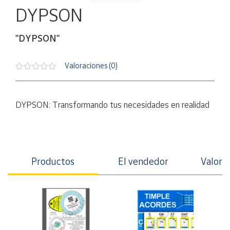
Artesanía
DYPSON
Oficina y
Papelería
"DYPSON"
Para Canarias,
Ceuta y Melilla
Valoraciones (0)
Más
populares
DYPSON: Transformando tus necesidades en realidad
Bono
Cultural
Nuestros
Productos
El vendedor
Valorac
vendedores
Las
novedades
de Correos
Market