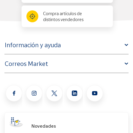
Compra artículos de
Cuenta
distintos vendedores
Área
cliente
Información y ayuda
Ubicación
Correos Market
Península
y
Baleares
Canarias,
Ceuta y
Melilla
Novedades