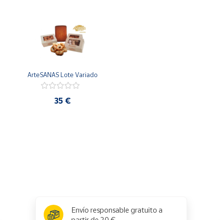
Cuenta
Área
cliente
ArteSANAS Lote Variado
Ubicación
35 €
Península
y
Baleares
Canarias,
Ceuta y
Melilla
x
✕
Envío responsable gratuito a
partir de 20 €