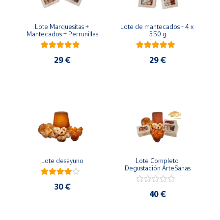
Productos
Solidarios
Lote Marquesitas + 
Lote de mantecados - 4 x 
Mantecados + Perrunillas
350 g
Ayuda
29 €
29 €
Centro
de ayuda
Contacto
Vendedores
Mapa de
Lote desayuno
Lote Completo 
vendedores
Degustación ArteSanas
Hazte
30 €
vendedor
40 €
Área
vendedor