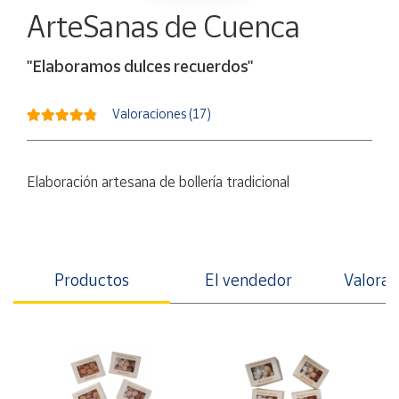
Artesanía
ArteSanas de Cuenca
Oficina y
Papelería
"Elaboramos dulces recuerdos"
Para Canarias,
Ceuta y Melilla
Valoraciones (17)
Más
populares
Elaboración artesana de bollería tradicional
Bono
Cultural
Nuestros
Productos
El vendedor
Valorac
vendedores
Las
novedades
de Correos
Market