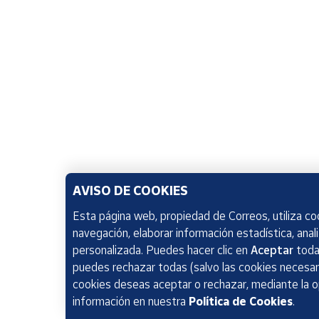
AVISO DE COOKIES
Esta página web, propiedad de Correos, utiliza coo
navegación, elaborar información estadística, anal
personalizada. Puedes hacer clic en
Aceptar
todas
puedes rechazar todas (salvo las cookies necesari
cookies deseas aceptar o rechazar, mediante la 
información en nuestra
Política de Cookies
.