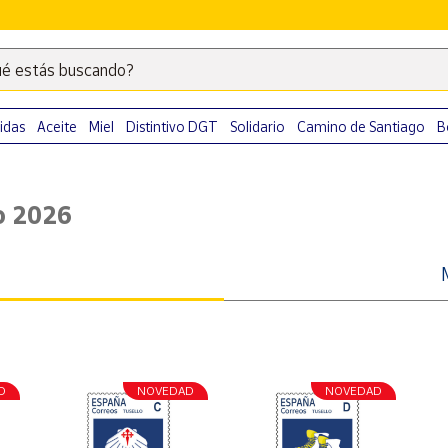
é estás buscando?
Escribe
palabras
clave
idas
Aceite
Miel
Distintivo DGT
Solidario
Camino de Santiago
B
para
buscar
productos
o 2026
en
Correos
Market
.
D
NOVEDAD
NOVEDAD