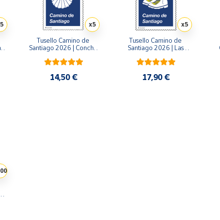
5
x5
x5
Tusello Camino de 
Tusello Camino de 
a 
Santiago 2026 | Concha 
Santiago 2026 | Las 
k 
con Cruz de Santiago | 
Botas del Peregrino | 
Tarifa C | Pack de 5
Tarifa D | Pack de 5
A
14,50 €
17,90 €
00
0 