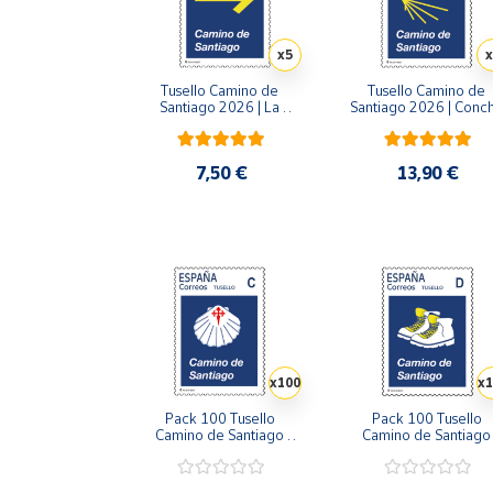
Artesanía
Oficina y
x5
x
Papelería
Tusello Camino de 
Tusello Camino de 
Para Canarias,
Santiago 2026 | La 
Santiago 2026 | Conch
Flecha Amarilla | Tarifa A 
Amarilla| Tarifa B | Pac
Ceuta y Melilla
| Pack de 5
de 5
7,50 €
13,90 €
Más
populares
Bono
Cultural
Nuestros
vendedores
x100
x1
Las
novedades
Pack 100 Tusello 
Pack 100 Tusello 
de Correos
Camino de Santiago 
Camino de Santiago 
Market
2026 | Concha con Cruz 
2026 | Las Botas del 
de Santiago | Tarifa C | 
Peregrino | Tarifa D | 2
20 blíster de 5 sellos
blíster de 5 sellos