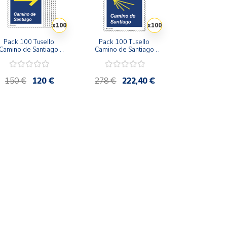
x100
x100
Pack 100 Tusello 
Pack 100 Tusello 
Camino de Santiago 
Camino de Santiago 
2026 | La Flecha 
2026 | Concha Amarilla | 
marilla | Tarifa A | 20 
Tarifa B | 20 blíster de 5 
blíster de 5 sellos
sellos
150 €
120 €
278 €
222,40 €