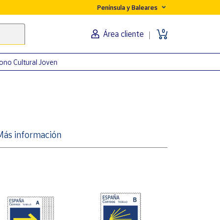
Península y Baleares
0
Área cliente
ono Cultural Joven
Más información