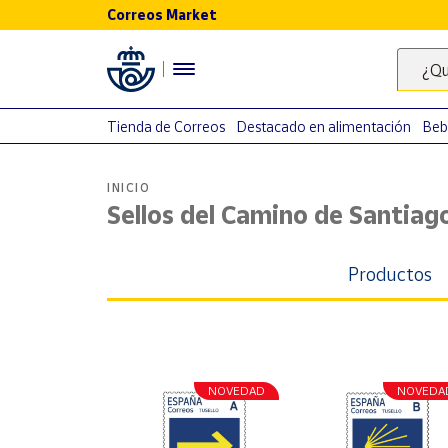
Correos Market
Menú
¿Qu
Nuestro
catálogo
Tienda de Correos
Destacado en alimentación
Beb
Alimentación
INICIO
Bebidas
Sellos del Camino de Santiag
Ocio y cultura
Juguetes y
Productos
juegos
Libros y
revistas
Merchandising
y regalos
NOVEDAD
NOVEDA
Tienda de
Correos