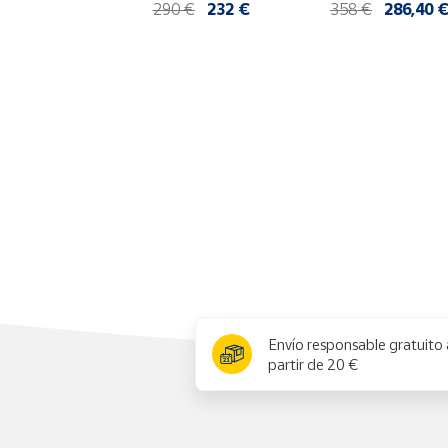
290 €
232 €
358 €
286,40 
Productos
Solidarios
Ayuda
Centro
de ayuda
Contacto
Vendedores
Mapa de
x
vendedores
Envío responsable gratuito 
Hazte
partir de 20 €
vendedor
Área
vendedor