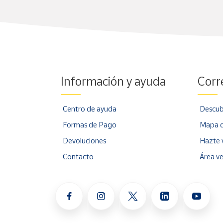
Cuenta
Área
cliente
Información y ayuda
Corr
Ubicación
Centro de ayuda
Descub
Península
Formas de Pago
Mapa d
y
Baleares
Devoluciones
Hazte 
Canarias,
Contacto
Área v
Ceuta y
Melilla