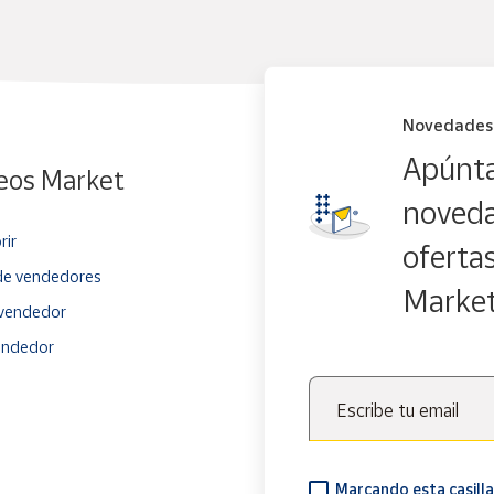
Novedades
Apúnta
eos Market
noveda
rir
oferta
e vendedores
Marke
vendedor
endedor
Escribe tu email
Marcando esta casilla