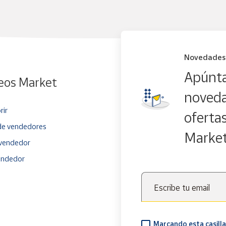
Novedades
Apúnta
eos Market
noveda
rir
oferta
e vendedores
Marke
vendedor
endedor
Escribe tu email
Marcando esta casilla