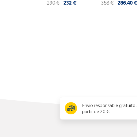
290 €
232 €
358 €
286,40 
Productos
Solidarios
Ayuda
Centro
de ayuda
Contacto
Vendedores
Mapa de
x
vendedores
Envío responsable gratuito 
Hazte
partir de 20 €
vendedor
Área
vendedor