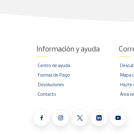
Cuenta
Área
cliente
Información y ayuda
Corr
Ubicación
Centro de ayuda
Descub
Península
Formas de Pago
Mapa d
y
Baleares
Devoluciones
Hazte 
Canarias,
Contacto
Área v
Ceuta y
Melilla