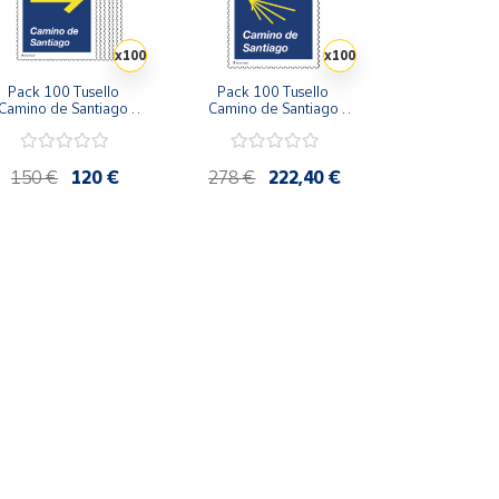
x100
x100
Pack 100 Tusello 
Pack 100 Tusello 
Camino de Santiago 
Camino de Santiago 
2026 | La Flecha 
2026 | Concha Amarilla | 
marilla | Tarifa A | 20 
Tarifa B | 20 blíster de 5 
blíster de 5 sellos
sellos
150 €
120 €
278 €
222,40 €