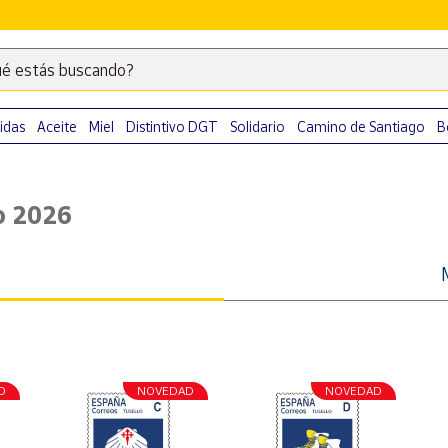
é estás buscando?
Escribe
palabras
clave
idas
Aceite
Miel
Distintivo DGT
Solidario
Camino de Santiago
B
para
buscar
productos
o 2026
en
Correos
Market
.
D
NOVEDAD
NOVEDAD