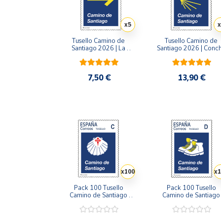
Artesanía
Oficina y
x5
x
Papelería
Tusello Camino de 
Tusello Camino de 
Para Canarias,
Santiago 2026 | La 
Santiago 2026 | Conch
Flecha Amarilla | Tarifa A 
Amarilla| Tarifa B | Pac
Ceuta y Melilla
| Pack de 5
de 5
7,50 €
13,90 €
Más
populares
Bono
Cultural
Nuestros
vendedores
x100
x1
Las
novedades
Pack 100 Tusello 
Pack 100 Tusello 
de Correos
Camino de Santiago 
Camino de Santiago 
Market
2026 | Concha con Cruz 
2026 | Las Botas del 
de Santiago | Tarifa C | 
Peregrino | Tarifa D | 2
20 blíster de 5 sellos
blíster de 5 sellos