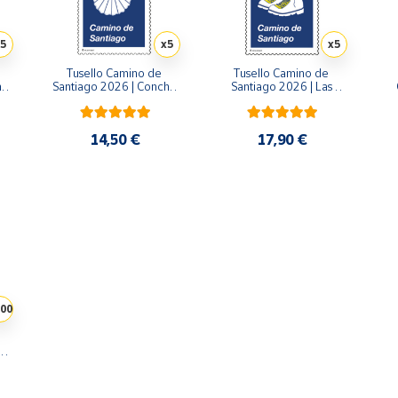
5
x5
x5
Tusello Camino de 
Tusello Camino de 
a 
Santiago 2026 | Concha 
Santiago 2026 | Las 
k 
con Cruz de Santiago | 
Botas del Peregrino | 
Tarifa C | Pack de 5
Tarifa D | Pack de 5
A
14,50 €
17,90 €
00
0 