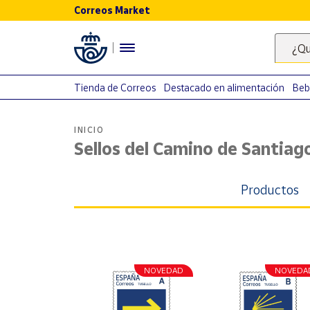
Correos Market
Menú
¿Qu
Nuestro
catálogo
Tienda de Correos
Destacado en alimentación
Beb
Alimentación
INICIO
Bebidas
Sellos del Camino de Santiag
Ocio y cultura
Juguetes y
Productos
juegos
Libros y
revistas
Merchandising
y regalos
NOVEDAD
NOVEDA
Tienda de
Correos