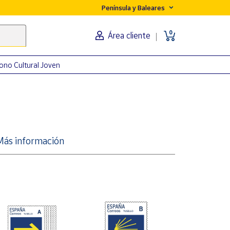
Península y Baleares
0
Área cliente
ono Cultural Joven
Más información