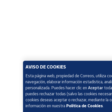
AVISO DE COOKIES
Esta página web, propiedad de Correos, utiliza coo
navegación, elaborar información estadística, anal
personalizada. Puedes hacer clic en
Aceptar
todas
puedes rechazar todas (salvo las cookies necesari
cookies deseas aceptar o rechazar, mediante la 
información en nuestra
Política de Cookies
.