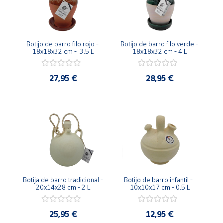
Productos
Solidarios
Botijo de barro filo rojo - 
Botijo de barro filo verde - 
Ayuda
18x18x32 cm -  3.5 L
18x18x32 cm - 4 L
Centro
27,95 €
28,95 €
de ayuda
Contacto
Vendedores
Mapa de
vendedores
Botija de barro tradicional - 
Botijo de barro infantil -  
Hazte
20x14x28 cm - 2 L
10x10x17 cm - 0.5 L
vendedor
Área
25,95 €
12,95 €
vendedor