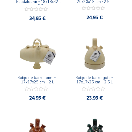
Guadalquivir - 18x18x32 
20x20x18 cm - 2.5 L
Artesanía
cm -  3.5 L
Oficina y
24,95 €
34,95 €
Papelería
Para Canarias,
Ceuta y Melilla
Más
populares
Bono
Botijo de barro tonel -  
Botijo de barro gota - 
Cultural
17x17x25 cm -  2 L
17x17x25 cm -  2.5 L
Nuestros
vendedores
24,95 €
23,95 €
Las
novedades
de Correos
Market