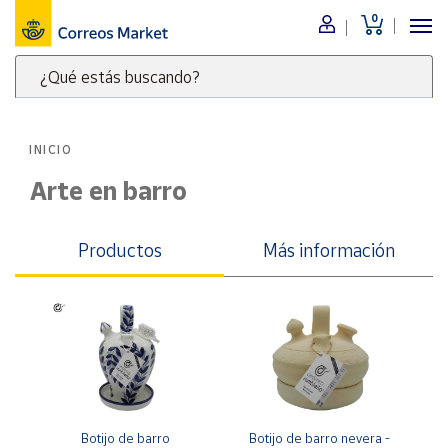
0
Menú
¿Qué estás buscando?
Nuestro
catálogo
Escribe
palabras
INICIO
clave
Alimentación
para
Arte en barro
Bebidas
buscar
Ocio y cultura
productos
Productos
Más información
en
Juguetes y
juegos
Correos
Market
Libros y
.
revistas
Merchandising
y regalos
Tienda de
Correos
Botijo de barro 
Botijo de barro nevera - 