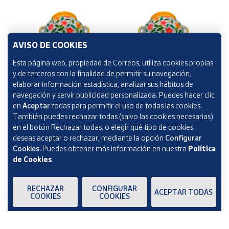
AVISO DE COOKIES
Esta página web, propiedad de Correos, utiliza cookies propias
y de terceros con la finalidad de permitir su navegación,
Maceta pared - 24x24x16 
Maceta pared - 20x20x14 
elaborar información estadística, analizar sus hábitos de
cm - Modelo 05 | L
cm - Modelo 05 | M
navegación y servir publicidad personalizada. Puedes hacer clic
en
Aceptar
todas para permitir el uso de todas las cookies.
26,95 €
22,95 €
También puedes rechazar todas (salvo las cookies necesarias)
en el botón Rechazar todas, o elegir qué tipo de cookies
deseas aceptar o rechazar, mediante la opción
Configurar
Cookies.
Puedes obtener más información en nuestra
Política
de Cookies
.
RECHAZAR
CONFIGURAR
ACEPTAR TODAS
COOKIES
COOKIES
Maceta pared - 24x24x16 
Maceta pared - 20x20x14 
cm - Modelo 07 | L
cm - Modelo 07 | M