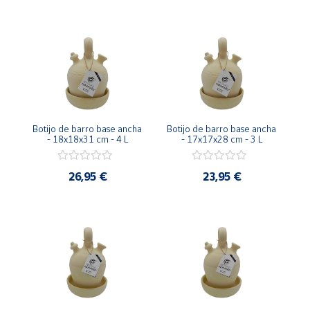
Cuenta
Área
cliente
Ubicación
Botijo de barro base ancha 
Botijo de barro base ancha 
- 18x18x31 cm - 4 L
- 17x17x28 cm - 3 L
Península
26,95 €
23,95 €
y
Baleares
Canarias,
Ceuta y
Melilla