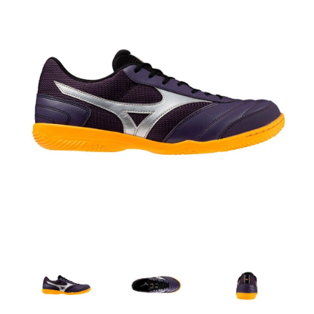
Artesanía
Oficina y
Papelería
Para Canarias,
Ceuta y Melilla
Más
populares
Bono
Cultural
Nuestros
vendedores
Las
novedades
de Correos
Market