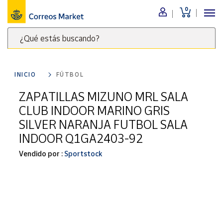
0
Menú
¿Qué estás buscando?
Nuestro
catálogo
Escribe
palabras
INICIO
FÚTBOL
clave
Alimentación
para
ZAPATILLAS MIZUNO MRL SALA
Bebidas
buscar
CLUB INDOOR MARINO GRIS
Ocio y cultura
productos
SILVER NARANJA FUTBOL SALA
en
Juguetes y
INDOOR Q1GA2403-92
juegos
Correos
Market
Libros y
Vendido por :
Sportstock
.
revistas
Merchandising
y regalos
Tienda de
Correos