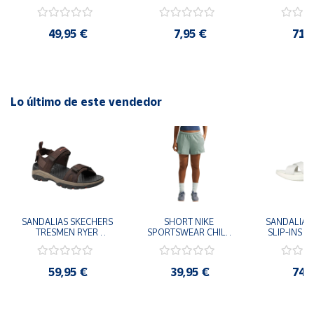
AZUL ROYAL AG 
PROFESSIONAL II 
AZUL VERD
FUTBOL CESPED 
NEGRO BLANCO 
SALA 4
ARTIFICIAL 
400392-100
49,95 €
7,95 €
71,
POWS2404AG
Lo último de este vendedor
SANDALIAS SKECHERS 
SHORT NIKE 
SANDALIAS 
TRESMEN RYER 
SPORTSWEAR CHILL 
SLIP-INS U
MARRON CHOCOLATE 
TERRY VERDE II3980-
3.0 NEVER
205112-CHOC 
006 PANTALONES 
BLANCO
HOMBRE SANDALIAS 
CORTOS MUJER
119975
59,95 €
39,95 €
74,
COMODAS
SANDALIAS
MU