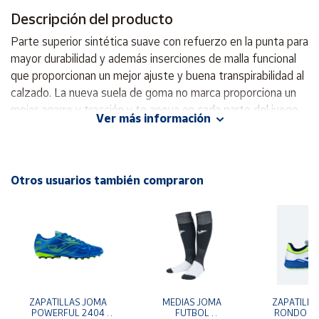
Descripción del producto
Cuenta
Parte superior sintética suave con refuerzo en la punta para
mayor durabilidad y además inserciones de malla funcional
Área
que proporcionan un mejor ajuste y buena transpirabilidad al
cliente
calzado. La nueva suela de goma no marca proporciona un
mejor agarre y tracción y te apoya en cada parte del juego
Ver más información
con una gran sensación de estar cerca del suelo.
Ubicación
Características: - Parte superior suave y sensación de estar
cerca del suelo para aumentar tu rendimiento al máximo
Península
nivel. - La amortiguación y la parte superior suave te
Otros usuarios también compraron
y
Baleares
permiten sentir cada paso y controlar el balón con facilidad.
USP: - Con un ajuste ligero para la máxima sensación de
Canarias,
estar cerca del suelo, la suela no marca te proporciona un
Ceuta y
Melilla
gran agarre y te apoya en cada movimiento.
ZAPATILLAS JOMA 
MEDIAS JOMA 
ZAPATILLA
POWERFUL 2404 
FUTBOL 
RONDO 07