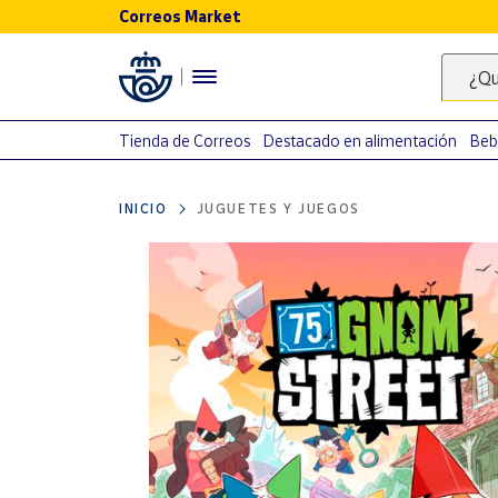
Correos Market
Menú
¿Qu
Nuestro
catálogo
Tienda de Correos
Destacado en alimentación
Beb
Alimentación
INICIO
JUGUETES Y JUEGOS
Bebidas
Ocio y cultura
Juguetes y
juegos
Libros y
revistas
Merchandising
y regalos
Tienda de
Correos