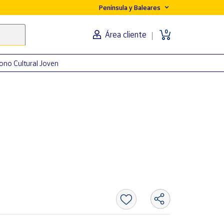
Península y Baleares
0
Área cliente
ono Cultural Joven