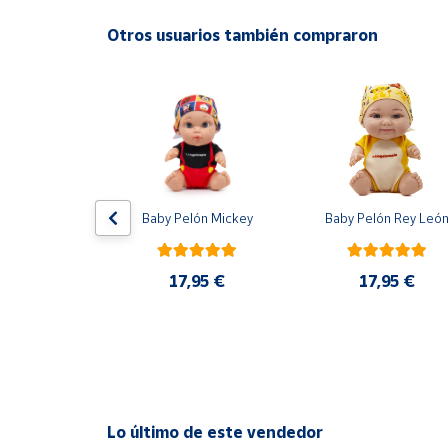
Productos
Solidarios
Otros usuarios también compraron
Ayuda
Centro
de ayuda
Contacto
r XXL para 
Baby Pelón Mickey
Baby Pelón Rey Leó
leccionables 
lbum
Vendedores
17,95 €
17,95 €
0 €
Mapa de
vendedores
Hazte
vendedor
Área
Lo último de este vendedor
vendedor