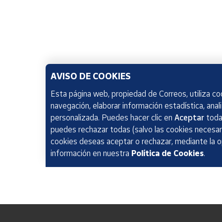
AVISO DE COOKIES
Esta página web, propiedad de Correos, utiliza coo
navegación, elaborar información estadística, anal
personalizada. Puedes hacer clic en
Aceptar
todas
puedes rechazar todas (salvo las cookies necesari
cookies deseas aceptar o rechazar, mediante la 
información en nuestra
Política de Cookies
.