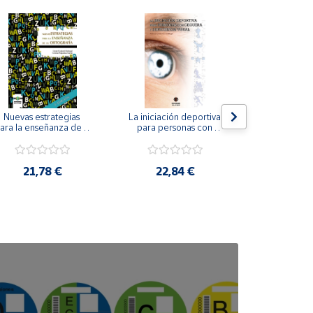
Nuevas estrategias 
La iniciación deportiva 
El método Cl
ara la enseñanza de la 
para personas con 
ortografía.
ceguera y deficiencia 
visual.
18,4
21,78 €
22,84 €