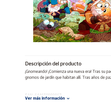
Artesanía
Oficina y
Papelería
Para Canarias,
Ceuta y Melilla
Más
populares
Bono
Descripción del producto
Cultural
¡Gnomeando! ¡Comienza una nueva era! Tras su pací
Nuestros
gnomos de jardín que habitan allí. Tras años de pa
vendedores
Las
novedades
EAN: 644650989867
de Correos
Ver más información
Market
Advertencias:
No recomendable para niños menores de 3 años. C