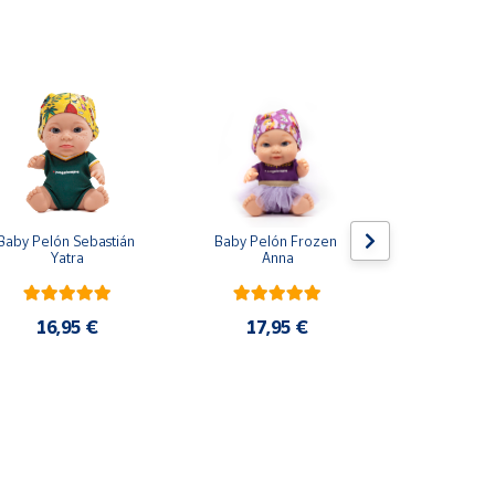
Baby Pelón Sebastián 
Baby Pelón Frozen 
Lote 5 Mo
Yatra
Anna
Adrenalyn 
2025 P
16,95 €
17,95 €
33,9