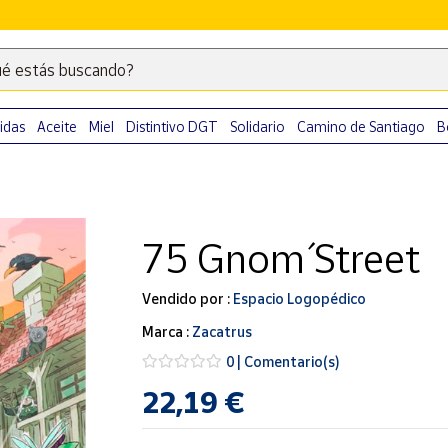
é estás buscando?
Escribe
palabras
clave
idas
Aceite
Miel
Distintivo DGT
Solidario
Camino de Santiago
B
para
buscar
productos
en
75 Gnom´ Street
Correos
Market
.
Vendido por :
Espacio Logopédico
Marca :
Zacatrus
0 | Comentario(s)
22,19 €