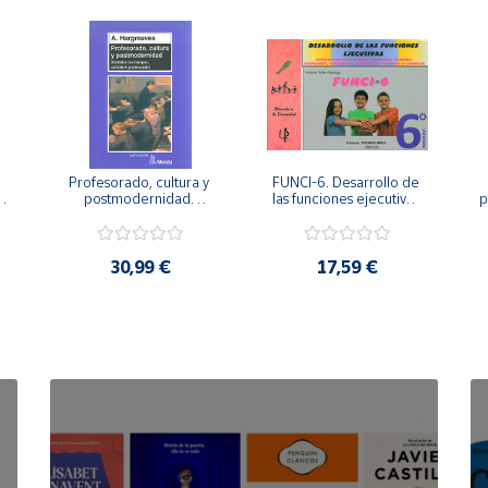
Profesorado, cultura y 
FUNCI-6. Desarrollo de 
 
postmodernidad. 
las funciones ejecutivas. 
p
Cambian los tiempos, 
6º de Primaria.
cambia el profesorado.
30,99 €
17,59 €