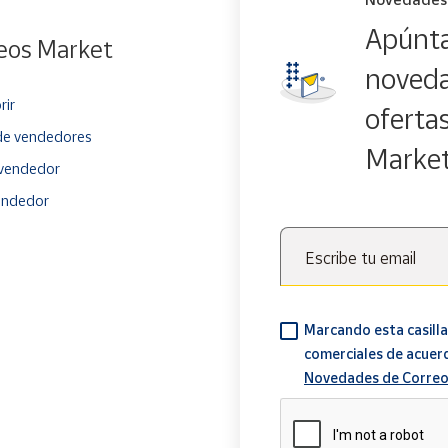
Apúnta
eos Market
noveda
rir
oferta
e vendedores
Marke
vendedor
endedor
Escribe tu email
Marcando esta casilla
comerciales de acuer
Novedades de Correo