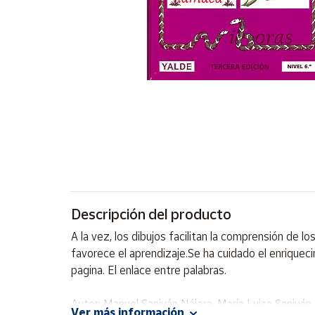
Artesanía
Oficina y
Papelería
Para Canarias,
Ceuta y Melilla
Más
populares
Bono
Cultural
Descripción del producto
Nuestros
vendedores
A la vez, los dibujos facilitan la comprensión de 
Las
favorece el aprendizaje.Se ha cuidado el enriqueci
novedades
pagina. El enlace entre palabras.
de Correos
Market
Autor: Manuel Sanjuán Nájera, María Luisa Sanjuán
Ver más información