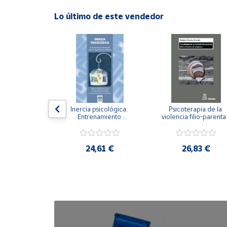
Lo último de este vendedor
Cuenta
Área
cliente
Ubicación
n visual y 
Inercia psicológica. 
Psicoterapia de la 
 Adaptación 
Entrenamiento 
violencia filio-parental.
Península
. Nivel I ESO.
Emocional para la 
Entre el secreto y la 
y
Igualdad de Género.
vergüenza.
Baleares
,21 €
24,61 €
26,83 €
Canarias,
Ceuta y
Melilla