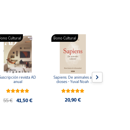
ono Cultural
Bono Cultural
Suscripción revista AD 
Sapiens. De animales a 
Colección d
anual
dioses - Yuval Noah 
para bebés. S
Harari
de cartón
20,90 €
28
55 €
41,50 €