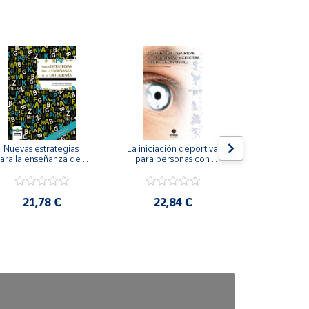
Nuevas estrategias 
La iniciación deportiva 
El método Cl
ara la enseñanza de la 
para personas con 
ortografía.
ceguera y deficiencia 
visual.
18,4
21,78 €
22,84 €