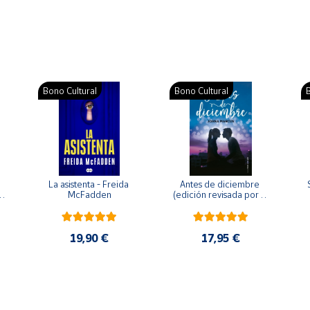
Bono Cultural
Bono Cultural
B
La asistenta - Freida 
Antes de diciembre 
McFadden
(edición revisada por la 
o 
autora) - Joana Marcús
19,90 €
17,95 €