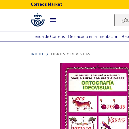
Correos Market
Menú
¿Qu
Nuestro
catálogo
Tienda de Correos
Destacado en alimentación
Beb
Alimentación
INICIO
LIBROS Y REVISTAS
Bebidas
Ocio y cultura
Juguetes y
juegos
Libros y
revistas
Merchandising
y regalos
Tienda de
Correos