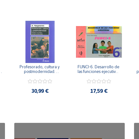
Profesorado, cultura y 
FUNCI-6. Desarrollo de 
 
postmodernidad. 
las funciones ejecutivas. 
p
Cambian los tiempos, 
6º de Primaria.
cambia el profesorado.
30,99 €
17,59 €