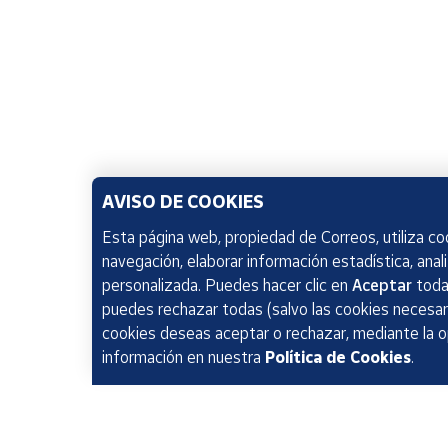
AVISO DE COOKIES
Esta página web, propiedad de Correos, utiliza coo
navegación, elaborar información estadística, anal
personalizada. Puedes hacer clic en
Aceptar
todas
puedes rechazar todas (salvo las cookies necesari
cookies deseas aceptar o rechazar, mediante la 
información en nuestra
Política de Cookies
.