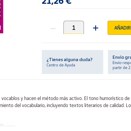
21,26 €
AÑADIR
Unidades
Envío gr
¿Tienes alguna duda?
Envío resp
Centro de Ayuda
partir de 
los vocablos y hacen el método más activo. El tono humorístico de 
miento del vocabulario, incluyendo textos literarios de calidad. 
 Álvarez