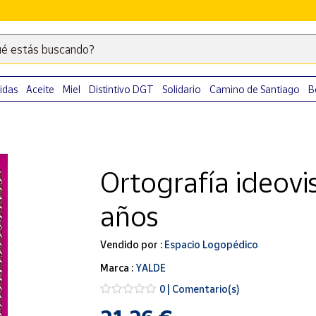
é estás buscando?
Escribe
palabras
clave
idas
Aceite
Miel
Distintivo DGT
Solidario
Camino de Santiago
B
para
buscar
productos
en
Ortografía ideovis
Correos
Market
años
.
Vendido por :
Espacio Logopédico
Marca :
YALDE
0 | Comentario(s)