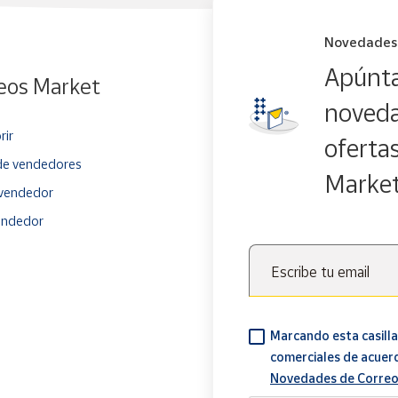
Novedades
Apúnta
eos Market
noveda
rir
oferta
e vendedores
Marke
vendedor
endedor
Escribe tu email
Marcando esta casilla
comerciales de acuer
Novedades de Correo