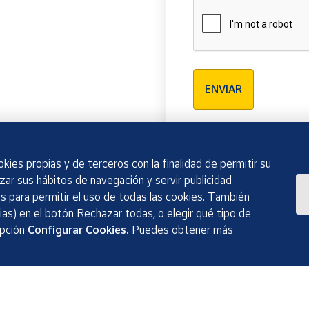
Verificación reCAPTCH
ENVIAR
kies propias y de terceros con la finalidad de permitir su
izar sus hábitos de navegación y servir publicidad
 para permitir el uso de todas las cookies. También
as) en el botón Rechazar todas, o elegir qué tipo de
opción
Configurar Cookies.
Puedes obtener más