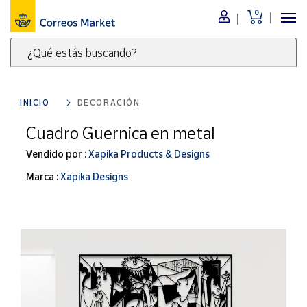
0
Menú
¿Qué estás buscando?
Nuestro
catálogo
Escribe
palabras
INICIO
DECORACIÓN
clave
Alimentación
para
Cuadro Guernica en metal
Bebidas
buscar
Ocio y cultura
Vendido por :
Xapika Products & Designs
productos
en
Juguetes y
Marca :
Xapika Designs
juegos
Correos
Market
Libros y
.
revistas
Merchandising
y regalos
Tienda de
Correos