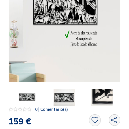
Artesanía
Oficina y
Papelería
Para Canarias,
Ceuta y Melilla
Más
populares
Bono
Cultural
Nuestros
vendedores
Las
novedades
0 | Comentario(s)
de Correos
Market
159 €