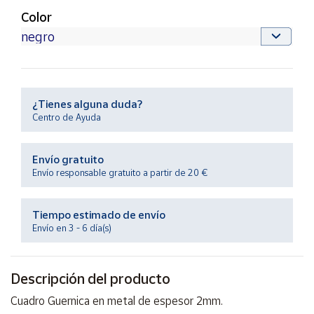
Productos
Color
Solidarios
Ayuda
Centro
¿Tienes alguna duda?
de ayuda
Centro de Ayuda
Contacto
Envío gratuito
Envío responsable gratuito a partir de 20 €
Vendedores
Tiempo estimado de envío
Mapa de
Envío en 3 - 6 día(s)
vendedores
Hazte
vendedor
Descripción del producto
Área
Cuadro Guernica en metal de espesor 2mm.
vendedor