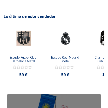
2 colores disponibles
Incluye tacos y tornillos.
Lo último de este vendedor
De fácil instalación
Embalaje protegido
Escudo Fútbol Club 
Escudo Real Madrid 
Champions
Barcelona Metal
Metal
Club Ba
59 €
59 €
11