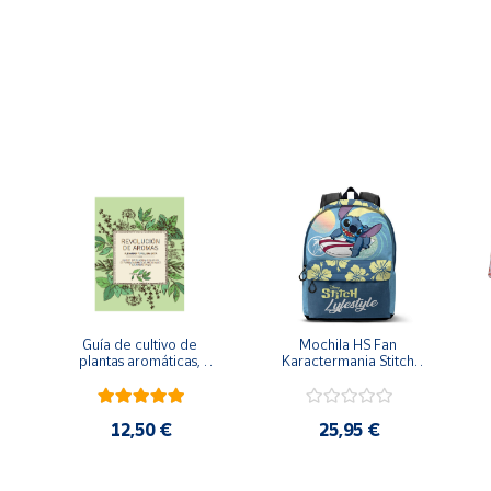
 LDPE dos capas de 55 g/m2
Guía de cultivo de 
Mochila HS Fan 
plantas aromáticas, 
Karactermania Stitch 
medicinales y culinarias
surfeando Lifestyle 
30x44x18cm
12,50 €
25,95 €