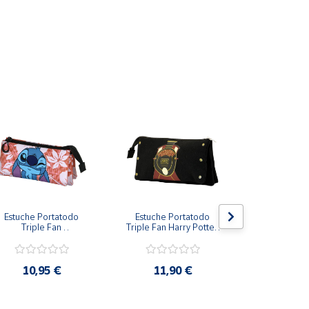
Estuche Portatodo 
Estuche Portatodo 
Estuche Po
Triple Fan 
Triple Fan Harry Potter 
Triple Fan S
Karactermania Disney 
Anden 9  ¾  Hogwarts 
Darth Vader
Stitch Rosa 23x11x7 
Express 23x11x7 cm
c
cm
10,95 €
11,90 €
9,9