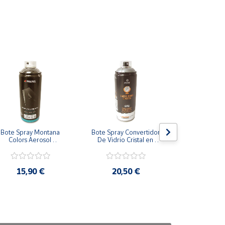
Bote Spray Montana 
Bote Spray Convertidor 
Bote Spray
Colors Aerosol 
De Vidrio Cristal en 
Efectos Me
Adhesivo Pegamento 
Espejo Cromado 
Brillante Mon
Contacto
Brillante
Roj
15,90 €
20,50 €
13,9