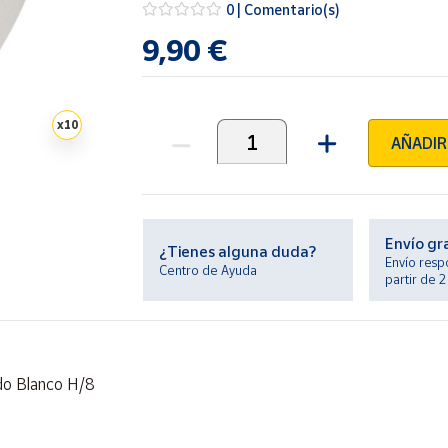
0 | Comentario(s)
9,90 €
x
10
AÑADIR
Unidades
Envío gr
¿Tienes alguna duda?
Envío resp
Centro de Ayuda
partir de 
do Blanco H/8