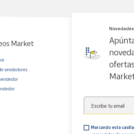
Novedades
Apúnta
eos Market
noveda
rir
oferta
e vendedores
Marke
vendedor
endedor
Escribe tu email
Marcando esta casilla