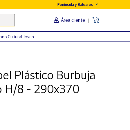
Península y Baleares
0
Área cliente
ono Cultural Joven
el Plástico Burbuja
o H/8 - 290x370