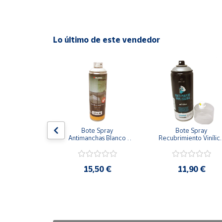
Cuenta
Lo último de este vendedor
Área
cliente
Ubicación
Península
y
ay Pintura 
Bote Spray 
Bote Spray 
Baleares
a Colors 
Antimanchas Blanco 
Recubrimiento Vinílico
a Negro Alta 
500 ml
Alta calidad Aluminio 
Canarias,
eratura
Metalizado
Ceuta y
,25 €
15,50 €
11,90 €
Melilla