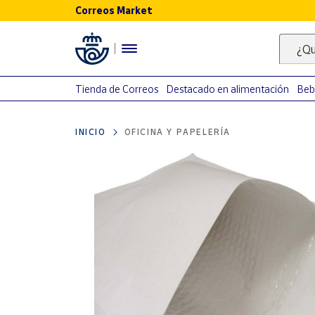
Correos Market
Menú
¿Qu
Nuestro
catálogo
Tienda de Correos
Destacado en alimentación
Beb
Alimentación
INICIO
OFICINA Y PAPELERÍA
Bebidas
Ocio y cultura
Juguetes y
juegos
Libros y
revistas
Merchandising
y regalos
Tienda de
Correos