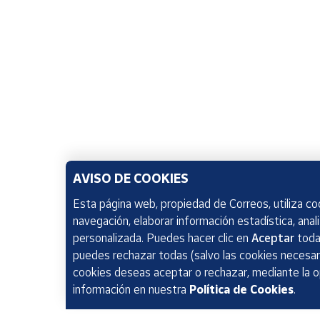
AVISO DE COOKIES
Esta página web, propiedad de Correos, utiliza coo
navegación, elaborar información estadística, anal
personalizada. Puedes hacer clic en
Aceptar
todas
puedes rechazar todas (salvo las cookies necesari
cookies deseas aceptar o rechazar, mediante la 
información en nuestra
Política de Cookies
.