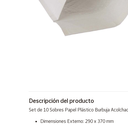
Artesanía
Oficina y
Papelería
Para Canarias,
Ceuta y Melilla
Más
populares
Bono
Cultural
Nuestros
vendedores
Descripción del producto
Las
novedades
Set de 10 Sobres Papel Plástico Burbuja Acolcha
de Correos
Market
Dimensiones Externo: 290 x 370 mm