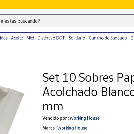
é estás buscando?
Escribe
palabras
clave
idas
Aceite
Miel
Distintivo DGT
Solidario
Camino de Santiago
B
para
buscar
productos
en
Set 10 Sobres Pap
Correos
Market
Acolchado Blanc
.
mm
Vendido por :
Working House
Marca :
Working House