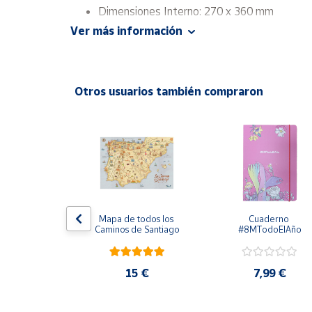
Productos
Dimensiones Interno: 270 x 360 mm
Solidarios
Ver más información
Calidad: Papel kraft de 80 g/m2 y burbuja
Ayuda
Otros usuarios también compraron
Centro
de ayuda
Contacto
Vendedores
Mapa de
o Diario más 
Mapa de todos los 
Cuaderno 
fo Marvel 
Caminos de Santiago
#8MTodoElAño
vendedores
derman
Hazte
vendedor
,95 €
15 €
7,99 €
Área
vendedor