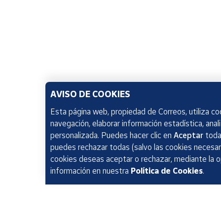
AVISO DE COOKIES
Esta página web, propiedad de Correos, utiliza coo
navegación, elaborar información estadística, anal
personalizada. Puedes hacer clic en
Aceptar
todas
puedes rechazar todas (salvo las cookies necesari
cookies deseas aceptar o rechazar, mediante la 
información en nuestra
Política de Cookies
.