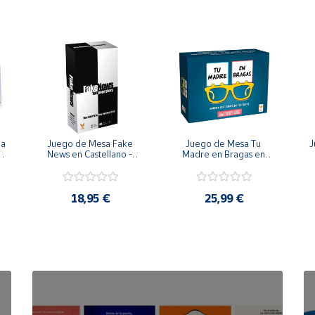
 menores de 3 años, debido a que existe peligro de asfixia por 
 producto al niño/a.
cance de los niños.
por parte de un adulto.
de la Comunidad Europea.
tes de dar al niño/a
a 
Juego de Mesa Fake 
Juego de Mesa Tu 
J
News en Castellano - 
Madre en Bragas en 
Topi Games
Castellano - Topi 
Games
u
18,95 €
25,99 €