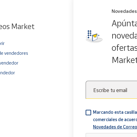
Novedades
Apúnta
eos Market
noveda
rir
oferta
e vendedores
Marke
vendedor
endedor
Escribe tu email
Marcando esta casilla
comerciales de acuer
Novedades de Correo