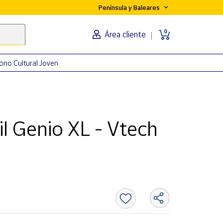
Península y Baleares
0
Área cliente
ono Cultural Joven
l Genio XL - Vtech