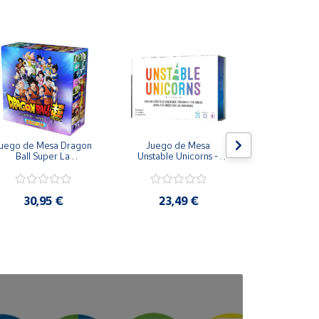
la presencia de piezas pequeñas que pueden ser
uego de Mesa Dragon 
Juego de Mesa 
Peluche ele
Ball Super La 
Unstable Unicorns - 
Real FX To
supervivencia del 
Asmodee
Puppetronic
niverso en Castellano - 
Topi Games
30,95 €
23,49 €
73