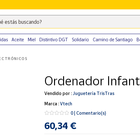
é estás buscando?
Escribe
palabras
clave
idas
Aceite
Miel
Distintivo DGT
Solidario
Camino de Santiago
B
para
buscar
ECTRÓNICOS
productos
en
Ordenador Infanti
Correos
Market
.
Vendido por :
Juguetería TrisTras
Marca :
Vtech
0 | Comentario(s)
60,34 €