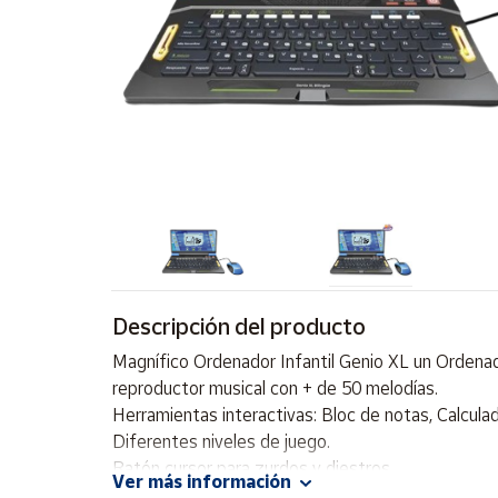
Artesanía
Oficina y
Papelería
Para Canarias,
Ceuta y Melilla
Más
populares
Bono
Cultural
Descripción del producto
Nuestros
vendedores
Magnífico Ordenador Infantil Genio XL un Ordenado
reproductor musical con + de 50 melodías.
Las
novedades
Herramientas interactivas: Bloc de notas, Calcula
de Correos
Diferentes niveles de juego.
Market
Ratón cursor para zurdos y diestros.
Ver más información
Teclado QWERTY con funciones reales.