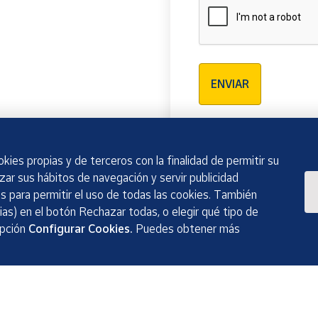
Verificación reCAPTCH
ENVIAR
kies propias y de terceros con la finalidad de permitir su
izar sus hábitos de navegación y servir publicidad
 para permitir el uso de todas las cookies. También
as) en el botón Rechazar todas, o elegir qué tipo de
opción
Configurar Cookies.
Puedes obtener más