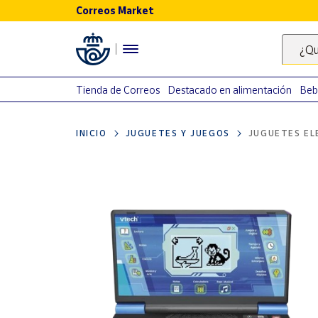
Correos Market
Menú
¿Qu
Nuestro
catálogo
Tienda de Correos
Destacado en alimentación
Beb
Alimentación
INICIO
JUGUETES Y JUEGOS
JUGUETES EL
Bebidas
Ocio y cultura
Juguetes y
juegos
Libros y
revistas
Merchandising
y regalos
Tienda de
Correos