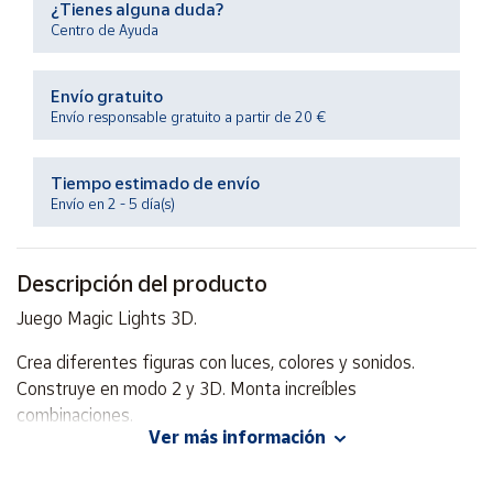
¿Tienes alguna duda?
Productos
Solidarios
Centro de Ayuda
Envío gratuito
Ayuda
Envío responsable gratuito a partir de 20 €
Centro
de ayuda
Tiempo estimado de envío
Envío en 2 - 5 día(s)
Contacto
Descripción del producto
Vendedores
Juego Magic Lights 3D.
Mapa de
Crea diferentes figuras con luces, colores y sonidos.
vendedores
Construye en modo 2 y 3D. Monta increíbles
Hazte
combinaciones.
vendedor
Ver más información
Área
Incluye guía, patrones y muchas más ideas en la galería
vendedor
online.