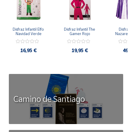
Disfraz Infantil Elfo 
Disfraz Infantil The 
Disfraz I
Navidad Verde
Gamer Rojo
Nazaren
16,95 €
19,95 €
49,
Camino de Santiago