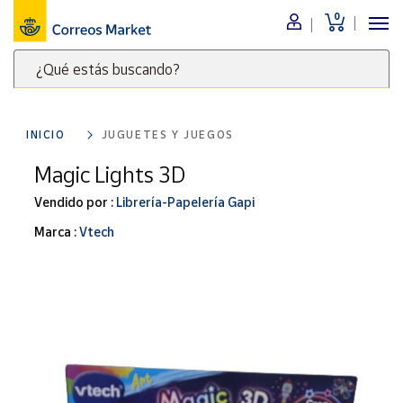
0
Menú
¿Qué estás buscando?
Nuestro
catálogo
Escribe
palabras
INICIO
JUGUETES Y JUEGOS
clave
Alimentación
para
Magic Lights 3D
Bebidas
buscar
Ocio y cultura
Vendido por :
Librería-Papelería Gapi
productos
en
Juguetes y
Marca :
Vtech
juegos
Correos
Market
Libros y
.
revistas
Merchandising
y regalos
Tienda de
Correos