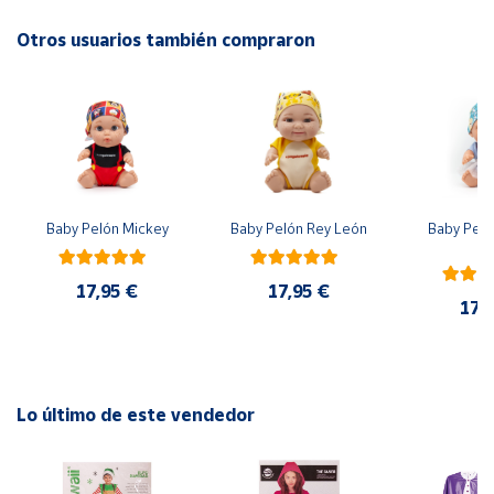
Recomendado a partir de 4 años.
Otros usuarios también compraron
Cuenta
Área
cliente
Ubicación
Baby Pelón Mickey
Baby Pelón Rey León
Baby Peló
El
Península
y
17,95 €
17,95 €
Baleares
17,
Canarias,
Ceuta y
Melilla
Lo último de este vendedor