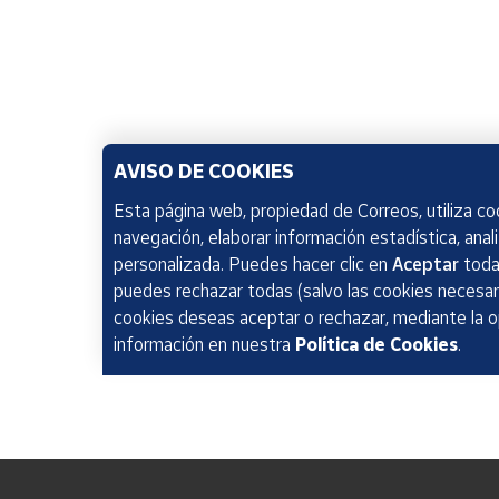
AVISO DE COOKIES
Esta página web, propiedad de Correos, utiliza coo
navegación, elaborar información estadística, anal
personalizada. Puedes hacer clic en
Aceptar
todas
puedes rechazar todas (salvo las cookies necesari
cookies deseas aceptar o rechazar, mediante la 
información en nuestra
Política de Cookies
.