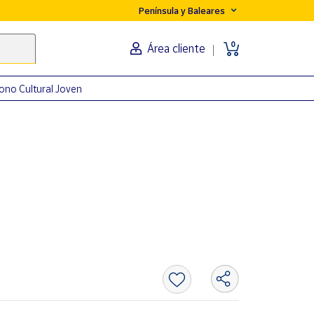
Península y Baleares
0
Área cliente
ono Cultural Joven