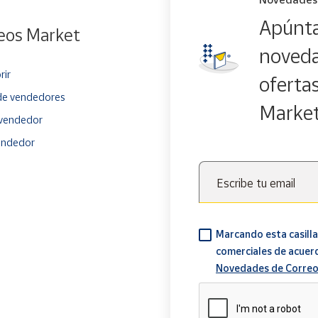
Apúnta
eos Market
noveda
rir
oferta
e vendedores
Marke
vendedor
endedor
Escribe tu email
Marcando esta casilla
comerciales de acuer
Novedades de Correo