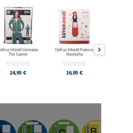
isfraz Infantil Gimnasta 
Disfraz Infantil Pastora 
Disfraz Infan
The Gamer
Navideña
Azu
24,95 €
16,95 €
16,9