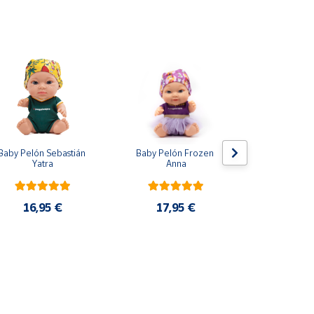
Baby Pelón Sebastián 
Baby Pelón Frozen 
Lote 5 Mo
Yatra
Anna
Adrenalyn 
2025 P
16,95 €
17,95 €
33,9