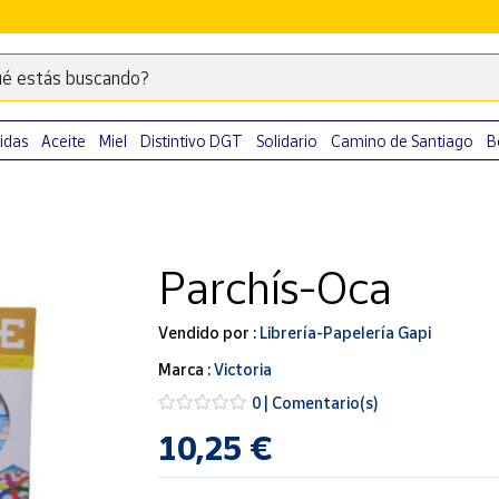
é estás buscando?
Escribe
palabras
clave
idas
Aceite
Miel
Distintivo DGT
Solidario
Camino de Santiago
B
para
buscar
productos
en
Parchís-Oca
Correos
Market
.
Vendido por :
Librería-Papelería Gapi
Marca :
Victoria
0 | Comentario(s)
10,25 €