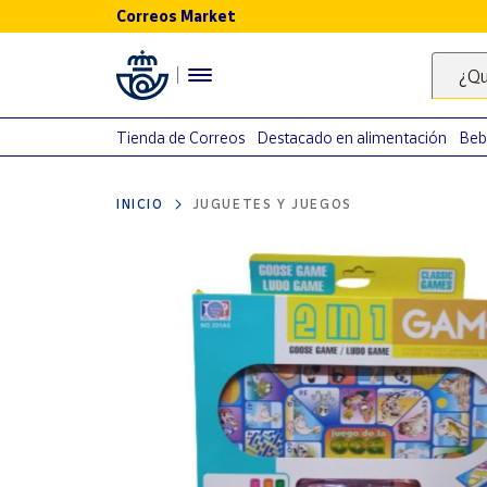
Correos Market
Menú
¿Qu
Nuestro
catálogo
Tienda de Correos
Destacado en alimentación
Beb
Alimentación
INICIO
JUGUETES Y JUEGOS
Bebidas
Ocio y cultura
Juguetes y
juegos
Libros y
revistas
Merchandising
y regalos
Tienda de
Correos