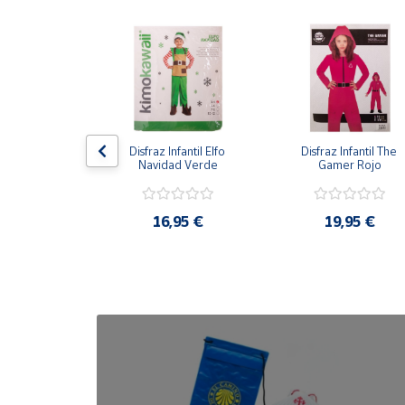
Cuenta
Área
cliente
antil Gato con 
Disfraz Infantil Elfo 
Disfraz Infantil The 
Ubicación
otas
Navidad Verde
Gamer Rojo
Península
,95 €
16,95 €
19,95 €
y
Baleares
Canarias,
Ceuta y
Melilla