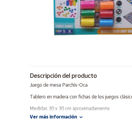
Artesanía
Oficina y
Papelería
Para Canarias,
Ceuta y Melilla
Más
populares
Bono
Descripción del producto
Cultural
Juego de mesa Parchís-Oca.
Nuestros
vendedores
Tablero en madera con fichas de los juegos clásic
Las
Medidas 30 x 30 cm aproximadamente.
novedades
de Correos
Ver más información
Market
De 2 a 6 jugadores.