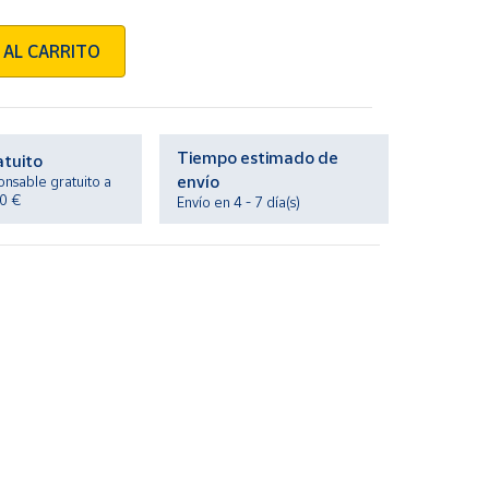
 AL CARRITO
Tiempo estimado de
atuito
envío
onsable gratuito a
20 €
Envío en 4 - 7 día(s)