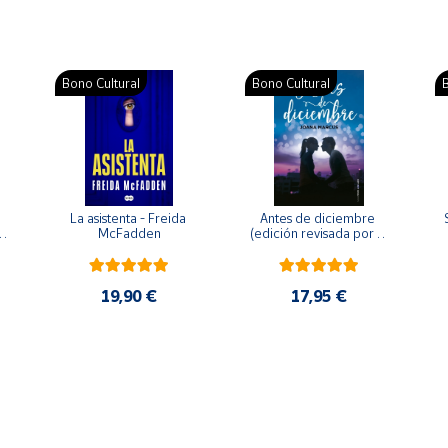
Bono Cultural
Bono Cultural
B
La asistenta - Freida 
Antes de diciembre 
McFadden
(edición revisada por la 
o 
autora) - Joana Marcús
19,90 €
17,95 €