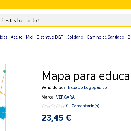
é estás buscando?
Escribe
palabras
clave
idas
Aceite
Miel
Distintivo DGT
Solidario
Camino de Santiago
B
para
buscar
productos
en
Mapa para educar 
Correos
Market
.
Vendido por :
Espacio Logopédico
Marca :
VERGARA
0 | Comentario(s)
23,45 €