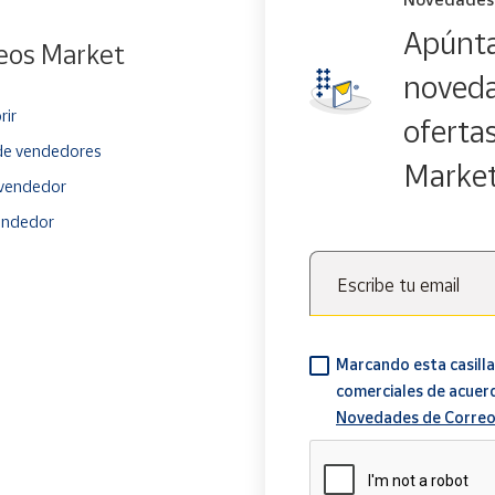
Apúnta
eos Market
noveda
rir
oferta
e vendedores
Marke
vendedor
endedor
Escribe tu email
Marcando esta casilla
comerciales de acuer
Novedades de Correo