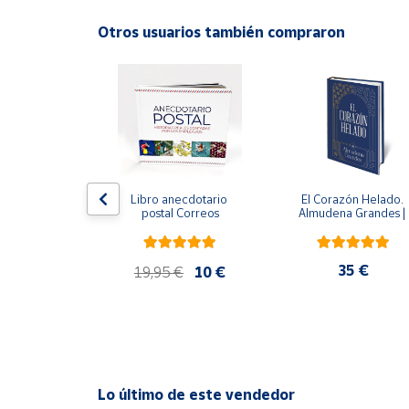
Idioma: Español
Productos
Solidarios
Otros usuarios también compraron
ral
Ayuda
Centro
de ayuda
Contacto
 del fuego - 
Libro anecdotario 
El Corazón Helado. 
 Castillo
postal Correos
Almudena Grandes | 
Edición especial de luj
Vendedores
| Libro con sello y 
matasellos
,90 €
35 €
19,95 €
10 €
Mapa de
vendedores
Hazte
vendedor
Área
Lo último de este vendedor
vendedor