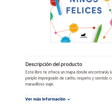
Artesanía
Oficina y
Papelería
Para Canarias,
Ceuta y Melilla
Más
populares
Bono
Descripción del producto
Cultural
Este libro te ofrece un mapa donde encontrarás las
Nuestros
periplo impregnado de cariño, respeto y sentido c
vendedores
maravilloso viaje.
Las
novedades
Autor: Susanna Isern
de Correos
Ver más información
Market
Editorial: Vergara
ISBN: 9788418045875