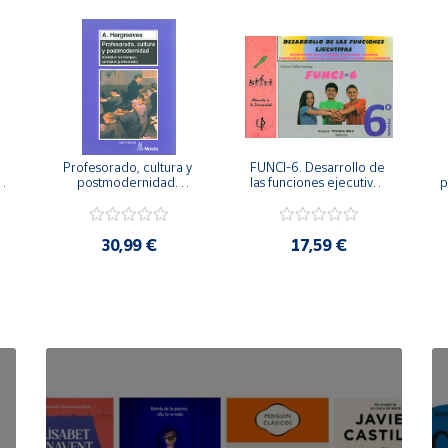
Profesorado, cultura y 
FUNCI-6. Desarrollo de 
 
postmodernidad. 
las funciones ejecutivas. 
p
Cambian los tiempos, 
6º de Primaria.
cambia el profesorado.
30,99 €
17,59 €