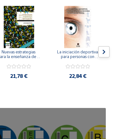
Nuevas estrategias 
La iniciación deportiva 
El método Cl
ara la enseñanza de la 
para personas con 
ortografía.
ceguera y deficiencia 
visual.
18,4
21,78 €
22,84 €