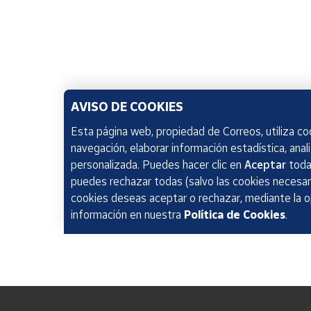
AVISO DE COOKIES
Esta página web, propiedad de Correos, utiliza coo
navegación, elaborar información estadística, anal
personalizada. Puedes hacer clic en
Aceptar
todas
puedes rechazar todas (salvo las cookies necesari
cookies deseas aceptar o rechazar, mediante la 
información en nuestra
Política de Cookies
.