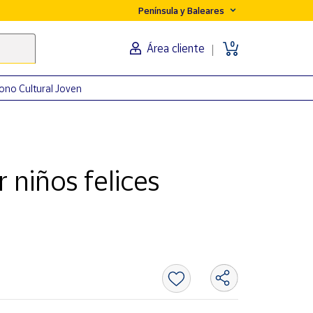
Península y Baleares
0
Área cliente
ono Cultural Joven
niños felices