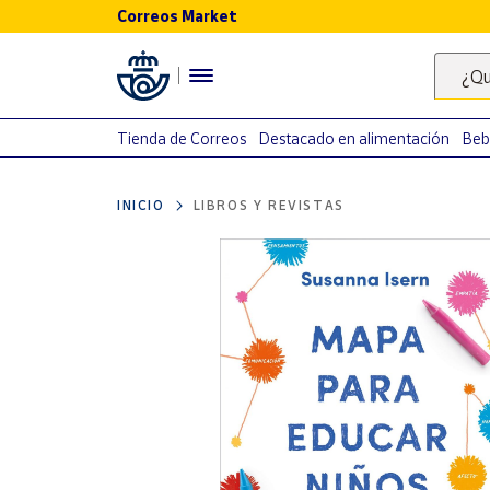
Correos Market
Menú
¿Qu
Nuestro
catálogo
Tienda de Correos
Destacado en alimentación
Beb
Alimentación
INICIO
LIBROS Y REVISTAS
Bebidas
Ocio y cultura
Juguetes y
juegos
Libros y
revistas
Merchandising
y regalos
Tienda de
Correos