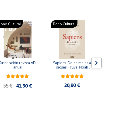
ono Cultural
Bono Cultural
Suscripción revista AD 
Sapiens. De animales a 
Colección d
anual
dioses - Yuval Noah 
para bebés. S
Harari
de cartón
20,90 €
28
55 €
41,50 €