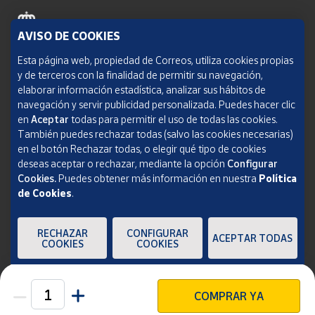
AVISO DE COOKIES
Política de cookies
Esta página web, propiedad de Correos, utiliza cookies propias
y de terceros con la finalidad de permitir su navegación,
Aviso legal
elaborar información estadística, analizar sus hábitos de
navegación y servir publicidad personalizada. Puedes hacer clic
Condiciones del servicio
en
Aceptar
todas para permitir el uso de todas las cookies.
También puedes rechazar todas (salvo las cookies necesarias)
Política de Privacidad Web
en el botón Rechazar todas, o elegir qué tipo de cookies
deseas aceptar o rechazar, mediante la opción
Configurar
Informe de transparencia
Cookies.
Puedes obtener más información en nuestra
Política
de Cookies
.
SOCIEDAD ESTATAL CORREOS Y TELÉGRAFOS, S.A., S.M.E. Todos los derechos
reservados.
RECHAZAR
CONFIGURAR
ACEPTAR TODAS
COOKIES
COOKIES
COMPRAR YA
Unidades