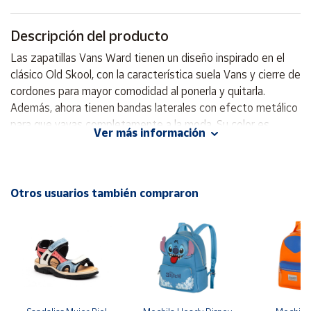
Cuenta
Descripción del producto
Las zapatillas Vans Ward tienen un diseño inspirado en el
Área
clásico Old Skool, con la característica suela Vans y cierre de
cliente
cordones para mayor comodidad al ponerla y quitarla.
Además, ahora tienen bandas laterales con efecto metálico
para que vayas completamente a la moda. Su color es
Ubicación
Ver más información
perfecto para combinar con cualquier tipo de outfit. Parte
superior de lona. Puntera ovalada. Cierre de cordones.
Península
Banda lateral característica de Vans. Tobillo acolchado para
y
Baleares
mayor comodidad. Forro suave. Suela de goma vulcanizada.
Otros usuarios también compraron
Canarias,
Ceuta y
Melilla