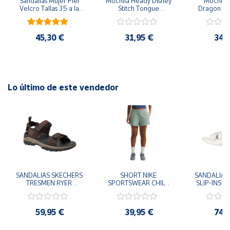
Sandalias Mujer Piel 
Mochila Heady Disney 
Mochila  
Velcro Tallas 35 a la 
Stitch Tongue 
Dragon Bal
41
29x24.5x15 cm
Goku 29x
45,30 €
31,95 €
34,
Lo último de este vendedor
SANDALIAS SKECHERS 
SHORT NIKE 
SANDALIAS 
TRESMEN RYER 
SPORTSWEAR CHILL 
SLIP-INS U
MARRON CHOCOLATE 
TERRY VERDE II3980-
3.0 NEVER
205112-CHOC 
006 PANTALONES 
BLANCO
HOMBRE SANDALIAS 
CORTOS MUJER
119975
59,95 €
39,95 €
74,
COMODAS
SANDALIAS
MU