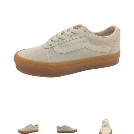
Artesanía
Oficina y
Papelería
Para Canarias,
Ceuta y Melilla
Más
populares
Bono
Cultural
Nuestros
vendedores
Las
novedades
de Correos
Market