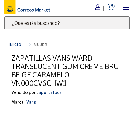
0
Menú
¿Qué estás buscando?
Nuestro
catálogo
Escribe
palabras
INICIO
MUJER
clave
Alimentación
para
ZAPATILLAS VANS WARD
Bebidas
buscar
TRANSLUCENT GUM CREME BRU
Ocio y cultura
productos
BEIGE CARAMELO
en
Juguetes y
VN000CV6CHW1
juegos
Correos
Market
Libros y
Vendido por :
Sportstock
.
revistas
Marca :
Vans
Merchandising
y regalos
Tienda de
Correos