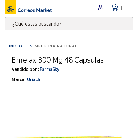
0
Menú
¿Qué estás buscando?
Nuestro
catálogo
Escribe
palabras
INICIO
MEDICINA NATURAL
clave
Alimentación
para
Enrelax 300 Mg 48 Capsulas
Bebidas
buscar
Ocio y cultura
Vendido por :
FarmaSky
productos
en
Juguetes y
Marca :
Uriach
juegos
Correos
Market
Libros y
.
revistas
Merchandising
y regalos
Tienda de
Correos