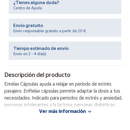
¿Tienes alguna duda?
Productos
Solidarios
Centro de Ayuda
Envío gratuito
Ayuda
Envío responsable gratuito a partir de 20 €
Centro
de ayuda
Tiempo estimado de envío
Envío en 2 - 4 día(s)
Contacto
Descripción del producto
Vendedores
Enrelax Cápsulas ayuda a relajar en período de estrés
pasajero. EnRelax cápsulas permite adaptar la dosis a tus
Mapa de
vendedores
necesidades. Indicado para periodos de estrés y ansiedad,
personas intolerantes a la lactosa, personas diabéticas.
Hazte
vendedor
Ver más información
Área
vendedor