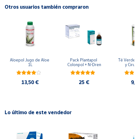
Otros usuarios también compraron
Cuenta
Área
cliente
Ubicación
Aloepol Jugo de Aloe 
Pack Plantapol 
Té Verde c
1L
Colonpol + N-Dren
y Cirue
Península
y
13,50 €
25 €
9,9
Baleares
Canarias,
Ceuta y
Melilla
Lo último de este vendedor