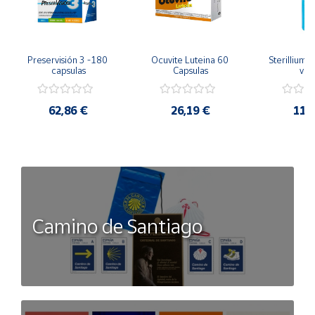
Preservisión 3 -180 
Ocuvite Luteina 60 
Sterillium 
capsulas
Capsulas
válv
62,86 €
26,19 €
11,
Camino de Santiago