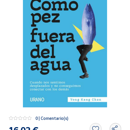
Artesanía
Oficina y
Papelería
Para Canarias,
Ceuta y Melilla
Más
populares
Bono
Cultural
Nuestros
vendedores
Las
novedades
de Correos
Market
0 | Comentario(s)