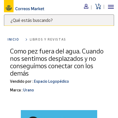
0
Menú
¿Qué estás buscando?
Nuestro
catálogo
Escribe
palabras
INICIO
LIBROS Y REVISTAS
clave
Alimentación
para
Como pez fuera del agua. Cuando
Bebidas
buscar
nos sentimos desplazados y no
Ocio y cultura
productos
conseguimos conectar con los
en
Juguetes y
demás
juegos
Correos
Market
Libros y
Vendido por :
Espacio Logopédico
.
revistas
Marca :
Urano
Merchandising
y regalos
Tienda de
Correos