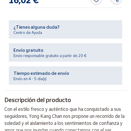
16,02 €
Productos
Solidarios
Ayuda
¿Tienes alguna duda?
Centro de Ayuda
Centro
de ayuda
Envío gratuito
Envío responsable gratuito a partir de 20 €
Contacto
Tiempo estimado de envío
Vendedores
Envío en 4 - 5 día(s)
Mapa de
vendedores
Descripción del producto
Hazte
Con el estilo fresco y auténtico que ha conquistado a sus
vendedor
seguidores, Yong Kang Chan nos propone un recorrido de la
Área
soledad y el aislamiento a los sentimientos de confianza y
vendedor
amor que nos inundan cuando conectamos con el ser