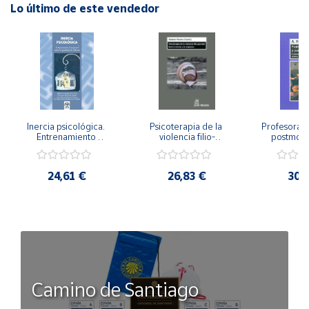
Lo último de este vendedor
Inercia psicológica. 
Psicoterapia de la 
Profesorado,
Entrenamiento 
violencia filio-
postmode
Emocional para la 
parental. Entre el 
Cambian los
Igualdad de Género.
secreto y la 
cambi
vergüenza.
profes
24,61 €
26,83 €
30,
Camino de Santiago