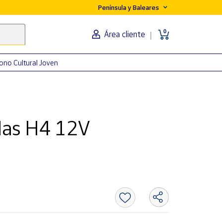
Península y Baleares
0
Área cliente
ono Cultural Joven
las H4 12V