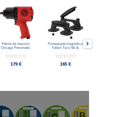
Pistola de impacto 
Portaesquís magnético 
Portaesquí
Chicago Pneumatic 
Fabbri Taco Ski & 
Snow
CP7741 1/2"
Board
179 €
165 €
189