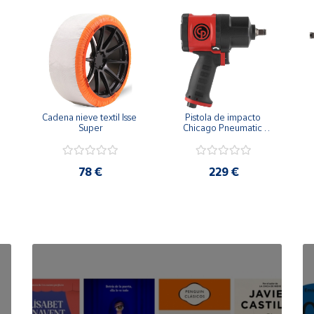
Cadena nieve textil Isse 
Pistola de impacto 
Super
Chicago Pneumatic 
CP7748 1/2"
78 €
229 €