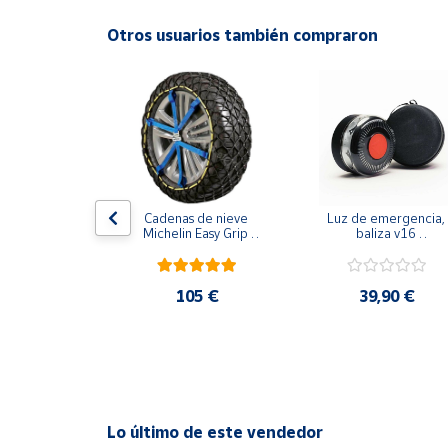
Más fuerza e intensidad, en términos de luminosi
Productos
Solidarios
Otros usuarios también compraron
La mejora del nivel de iluminación en las lámparas
Bombillas de sustitución homologadas.
Ayuda
Centro
de ayuda
Contacto
e volante 
Cadenas de nieve 
Luz de emergencia, 
iel negro
Michelin Easy Grip 
baliza v16 
Evolution
geolocalizada - 
Vendedores
seguridad y visibilidad
en la carretera - con 
funda protectora
,71 €
105 €
39,90 €
Mapa de
vendedores
Hazte
vendedor
Área
Lo último de este vendedor
vendedor