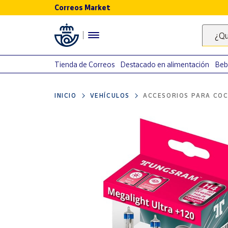
Correos Market
Menú
¿Qu
Nuestro
catálogo
Tienda de Correos
Destacado en alimentación
Beb
Alimentación
INICIO
VEHÍCULOS
ACCESORIOS PARA COC
Bebidas
Ocio y cultura
Juguetes y
juegos
Libros y
revistas
Merchandising
y regalos
Tienda de
Correos