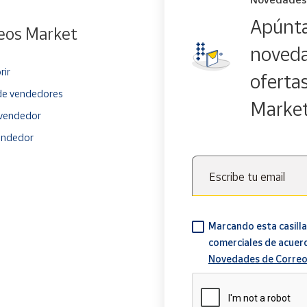
Apúnta
eos Market
noveda
rir
oferta
e vendedores
Marke
vendedor
endedor
Escribe tu email
Marcando esta casilla
comerciales de acuer
Novedades de Correo