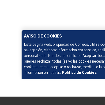
AVISO DE COOKIES
Esta página web, propiedad de Correos, utiliza coo
navegación, elaborar información estadística, anal
personalizada. Puedes hacer clic en
Aceptar
todas
puedes rechazar todas (salvo las cookies necesari
cookies deseas aceptar o rechazar, mediante la 
información en nuestra
Política de Cookies
.