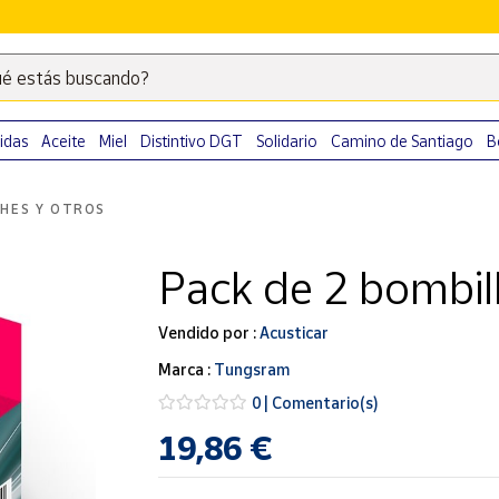
é estás buscando?
Escribe
palabras
clave
idas
Aceite
Miel
Distintivo DGT
Solidario
Camino de Santiago
B
para
buscar
HES Y OTROS
productos
en
Pack de 2 bombil
Correos
Market
.
Vendido por :
Acusticar
Marca :
Tungsram
0 | Comentario(s)
19,86 €