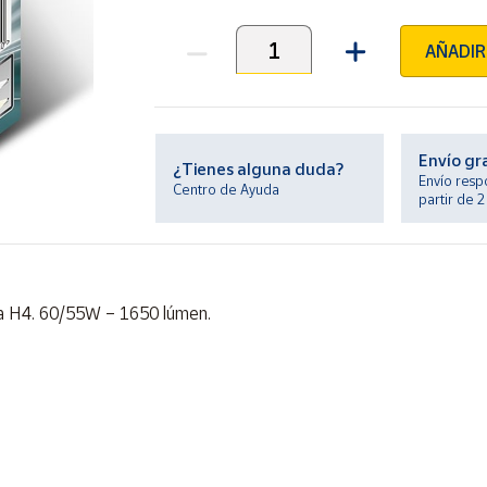
AÑADIR
Unidades
Envío gr
¿Tienes alguna duda?
Envío resp
Centro de Ayuda
partir de 
a H4. 60/55W – 1650 lúmen.
de gas xenon.