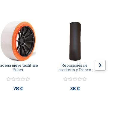
ndiciones de mala visibilidad.
adena nieve textil Isse 
Reposapiés de 
Respaldo de
Super
escritorio y Tronco 
para veh
propioceptivo eutonía 
transpira
5p con funda
refrescant
coloca
78 €
38 €
17,2