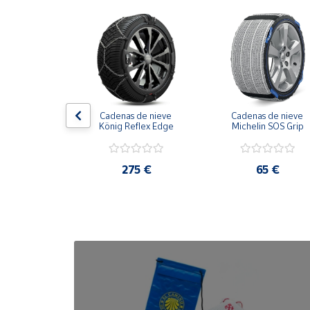
Cuenta
Área
cliente
obilla 
Cadenas de nieve 
Cadenas de nieve 
Ubicación
brisas brazo 
König Reflex Edge
Michelin SOS Grip
tálico
Península
28 €
275 €
65 €
y
Baleares
Canarias,
Ceuta y
Melilla