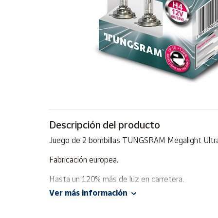
Artesanía
Oficina y
Papelería
Para Canarias,
Ceuta y Melilla
Más
populares
Bono
Descripción del producto
Cultural
Juego de 2 bombillas TUNGSRAM Megalight Ultr
Nuestros
vendedores
Fabricación europea.
Las
Hasta un 120% más de luz en carretera.
novedades
de Correos
Ver más información
Market
Más rendimiento y diseño mejorado con un 100% 