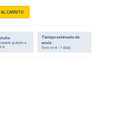
 AL CARRITO
Tiempo estimado de
atuito
envío
onsable gratuito a
20 €
Envío en 4 - 7 día(s)