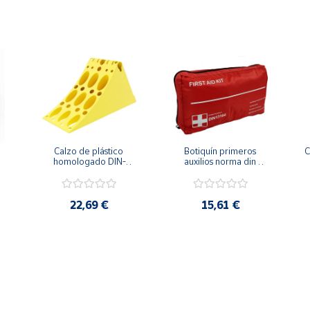
dad, para obtener una conducción más segura.
 principales ayuda en la reducción de accidentes nocturnos o en co
Calzo de plástico 
Botiquín primeros 
C
homologado DIN-
auxilios norma din 
76051 especial 
13164
 
furgonetas
22,69 €
15,61 €