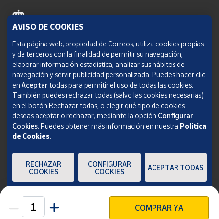
AVISO DE COOKIES
Política de cookies
Esta página web, propiedad de Correos, utiliza cookies propias
y de terceros con la finalidad de permitir su navegación,
Aviso legal
elaborar información estadística, analizar sus hábitos de
navegación y servir publicidad personalizada. Puedes hacer clic
Condiciones del servicio
en
Aceptar
todas para permitir el uso de todas las cookies.
También puedes rechazar todas (salvo las cookies necesarias)
Política de Privacidad Web
en el botón Rechazar todas, o elegir qué tipo de cookies
deseas aceptar o rechazar, mediante la opción
Configurar
Informe de transparencia
Cookies.
Puedes obtener más información en nuestra
Política
de Cookies
.
SOCIEDAD ESTATAL CORREOS Y TELÉGRAFOS, S.A., S.M.E. Todos los derechos
reservados.
RECHAZAR
CONFIGURAR
ACEPTAR TODAS
COOKIES
COOKIES
COMPRAR YA
Unidades