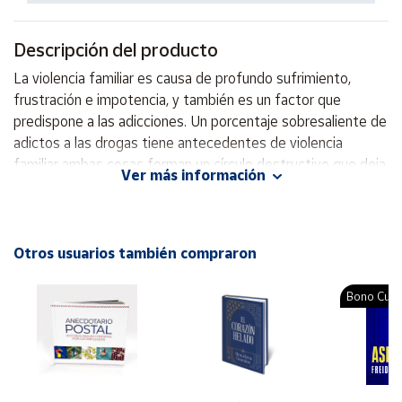
Productos
Solidarios
Descripción del producto
La violencia familiar es causa de profundo sufrimiento,
Ayuda
frustración e impotencia, y también es un factor que
predispone a las adicciones. Un porcentaje sobresaliente de
Centro
adictos a las drogas tiene antecedentes de violencia
de ayuda
familiar ambas cosas forman un círculo destructivo que deja
Ver más información
Contacto
secuelas permanentes.
Autor: Kena Moreno
Vendedores
Editorial: Trillas
Otros usuarios también compraron
ISBN: 9786071717818
Mapa de
Idioma: Español
vendedores
Bono Cultu
Hazte
vendedor
Área
vendedor