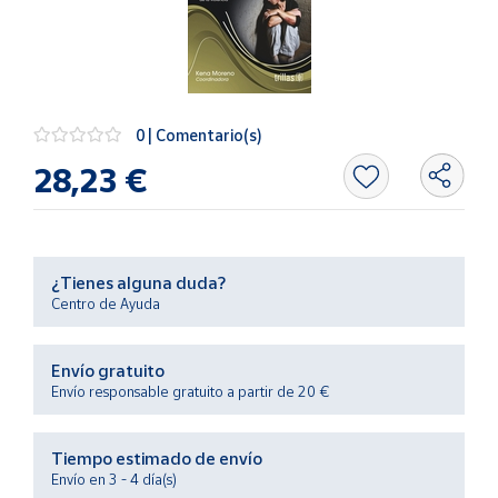
Artesanía
Oficina y
Papelería
Para Canarias,
Ceuta y Melilla
0 | Comentario(s)
28,23 €
Más
populares
Bono
¿Tienes alguna duda?
Cultural
Centro de Ayuda
Nuestros
vendedores
Envío gratuito
Las
Envío responsable gratuito a partir de 20 €
novedades
de Correos
Market
Tiempo estimado de envío
Envío en 3 - 4 día(s)