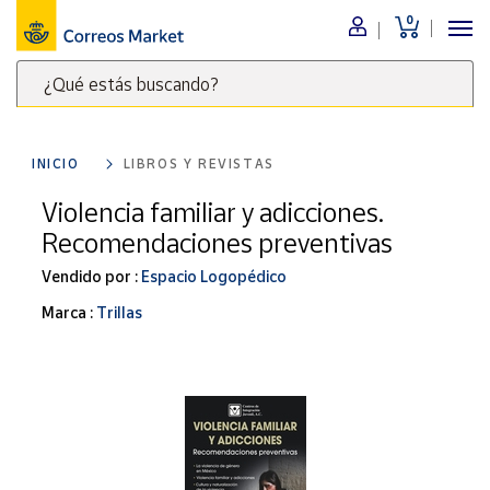
0
Menú
¿Qué estás buscando?
Nuestro
catálogo
Escribe
palabras
INICIO
LIBROS Y REVISTAS
clave
Alimentación
para
Violencia familiar y adicciones.
Bebidas
buscar
Recomendaciones preventivas
Ocio y cultura
productos
en
Vendido por :
Espacio Logopédico
Juguetes y
juegos
Correos
Marca :
Trillas
Market
Libros y
.
revistas
Merchandising
y regalos
Tienda de
Correos