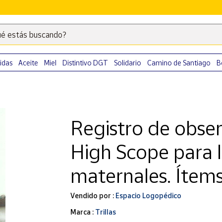
é estás buscando?
Escribe
palabras
clave
idas
Aceite
Miel
Distintivo DGT
Solidario
Camino de Santiago
B
para
buscar
productos
en
Registro de obser
Correos
Market
High Scope para l
.
maternales. Ítems
Vendido por :
Espacio Logopédico
Marca :
Trillas