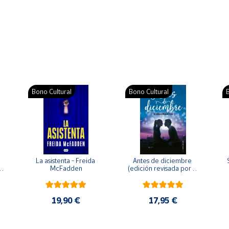
Bono Cultural
Bono Cultural
B
La asistenta - Freida 
Antes de diciembre 
McFadden
(edición revisada por la 
o 
autora) - Joana Marcús
19,90 €
17,95 €