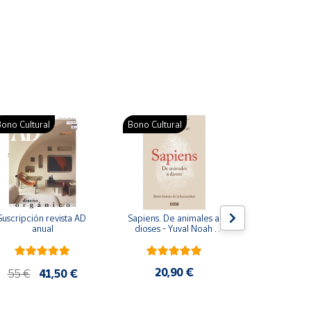
ono Cultural
Bono Cultural
Suscripción revista AD 
Sapiens. De animales a 
Colección d
anual
dioses - Yuval Noah 
para bebés. S
Harari
de cartón
20,90 €
28
55 €
41,50 €