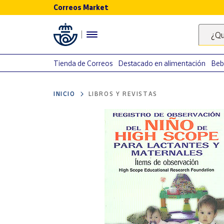
Correos Market
Menú
¿Qu
Nuestro
catálogo
Tienda de Correos
Destacado en alimentación
Beb
Alimentación
INICIO
LIBROS Y REVISTAS
Bebidas
Ocio y cultura
Juguetes y
juegos
Libros y
revistas
Merchandising
y regalos
Tienda de
Correos