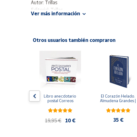
Autor: Trillas
Productos
Solidarios
Editorial: Trillas
Ver más información
ISBN: 9789682469206
Idioma: Español
Ayuda
Otros usuarios también compraron
Centro
de ayuda
ral
Contacto
Vendedores
Mapa de
 del fuego - 
Libro anecdotario 
El Corazón Helado. 
 Castillo
postal Correos
Almudena Grandes | 
vendedores
Edición especial de luj
| Libro con sello y 
Hazte
matasellos
vendedor
,90 €
35 €
19,95 €
10 €
Área
vendedor