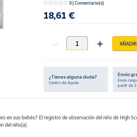
0 | Comentario(s)
18,61 €
AÑADIR
Unidades
Envío gr
¿Tienes alguna duda?
Envío resp
Centro de Ayuda
partir de 
res en sus bebés? El registro de observación del niño de High S
 del niño(a).