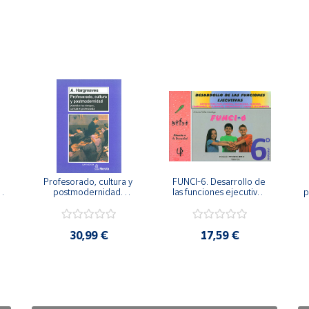
Profesorado, cultura y 
FUNCI-6. Desarrollo de 
 
postmodernidad. 
las funciones ejecutivas. 
p
Cambian los tiempos, 
6º de Primaria.
cambia el profesorado.
30,99 €
17,59 €