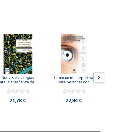
Nuevas estrategias 
La iniciación deportiva 
El método Cl
ara la enseñanza de la 
para personas con 
ortografía.
ceguera y deficiencia 
visual.
18,4
21,78 €
22,84 €