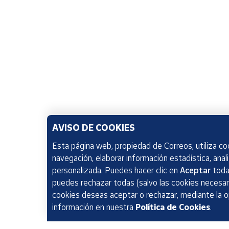
AVISO DE COOKIES
Esta página web, propiedad de Correos, utiliza coo
navegación, elaborar información estadística, anal
personalizada. Puedes hacer clic en
Aceptar
todas
puedes rechazar todas (salvo las cookies necesari
cookies deseas aceptar o rechazar, mediante la 
información en nuestra
Política de Cookies
.