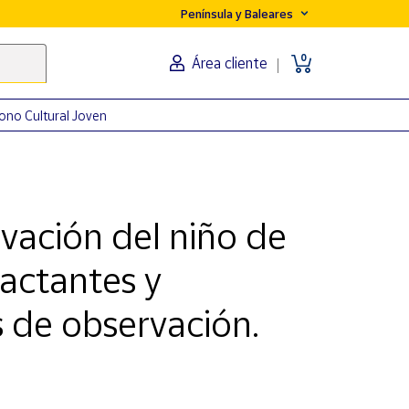
Península y Baleares
0
Área cliente
ono Cultural Joven
vación del niño de
actantes y
 de observación.