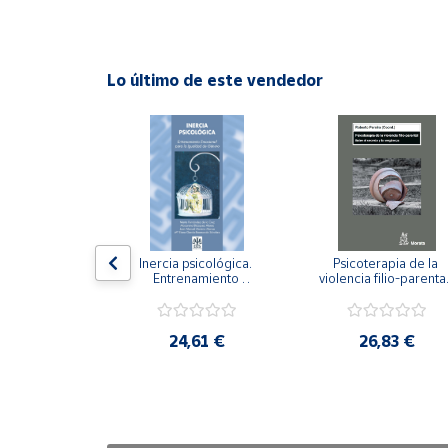
Cuenta
Lo último de este vendedor
Área
cliente
Ubicación
Península
y
n visual y 
Inercia psicológica. 
Psicoterapia de la 
Baleares
 Adaptación 
Entrenamiento 
violencia filio-parental.
. Nivel I ESO.
Emocional para la 
Entre el secreto y la 
Canarias,
Igualdad de Género.
vergüenza.
Ceuta y
,21 €
24,61 €
26,83 €
Melilla