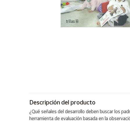
Artesanía
Oficina y
Papelería
Para Canarias,
Ceuta y Melilla
Más
populares
Bono
Cultural
Nuestros
vendedores
Descripción del producto
Las
novedades
¿Qué señales del desarrollo deben buscar los pad
de Correos
Market
herramienta de evaluación basada en la observación