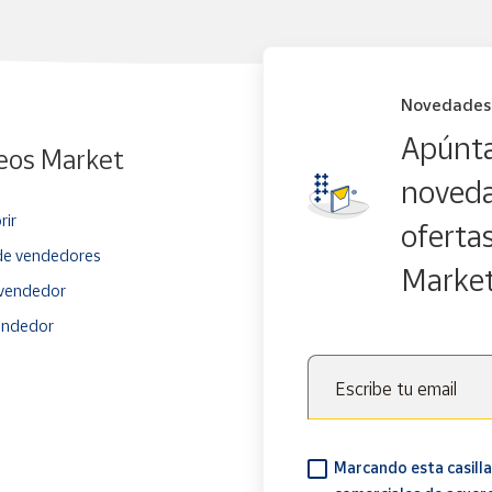
Novedades
Apúnta
eos Market
noveda
rir
oferta
e vendedores
Marke
vendedor
endedor
Escribe tu email
Marcando esta casilla