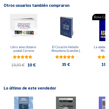
Autor: Aída Zita R.
Otros usuarios también compraron
Editorial: Trillas
Cuenta
ISBN: 9786071732545
Bono Cultu
Idioma: Español
Área
cliente
Ubicación
Libro anecdotario 
El Corazón Helado. 
La asistent
postal Correos
Almudena Grandes | 
McFa
Edición especial de 
Península
lujo | Libro con sello y 
matasellos
y
35 €
19,
19,95 €
10 €
Baleares
Canarias,
Ceuta y
Melilla
Lo último de este vendedor