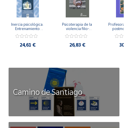
Inercia psicológica. 
Psicoterapia de la 
Profesorado,
Entrenamiento 
violencia filio-
postmode
Emocional para la 
parental. Entre el 
Cambian los
Igualdad de Género.
secreto y la 
cambi
vergüenza.
profes
24,61 €
26,83 €
30,
Camino de Santiago