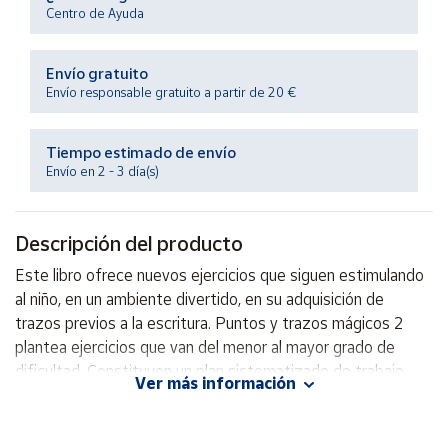
Productos
Centro de Ayuda
Solidarios
Envío gratuito
Ayuda
Envío responsable gratuito a partir de 20 €
Centro
Tiempo estimado de envío
de ayuda
Envío en 2 - 3 día(s)
Contacto
Descripción del producto
Vendedores
Este libro ofrece nuevos ejercicios que siguen estimulando
al niño, en un ambiente divertido, en su adquisición de
Mapa de
trazos previos a la escritura. Puntos y trazos mágicos 2
vendedores
plantea ejercicios que van del menor al mayor grado de
Hazte
dificultad. Constituyen un plan sistematizado de trabajo
vendedor
Ver más información
para el niño en edad preescolar y facilitan las labores del
Área
educador, sin interferir con ningún método.
vendedor