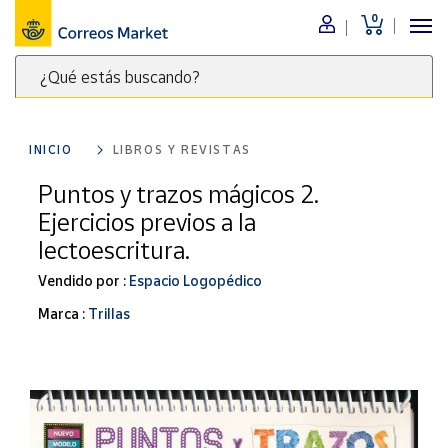
0
Menú
¿Qué estás buscando?
Nuestro
catálogo
Escribe
palabras
INICIO
LIBROS Y REVISTAS
clave
Alimentación
para
Puntos y trazos mágicos 2.
Bebidas
buscar
Ejercicios previos a la
Ocio y cultura
productos
lectoescritura.
en
Juguetes y
juegos
Correos
Vendido por :
Espacio Logopédico
Market
Libros y
Marca :
Trillas
.
revistas
Merchandising
y regalos
Tienda de
Correos