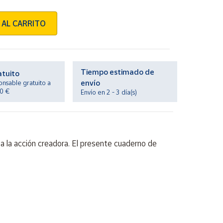
 AL CARRITO
Tiempo estimado de
atuito
envío
onsable gratuito a
20 €
Envío en 2 - 3 día(s)
 a la acción creadora. El presente cuaderno de