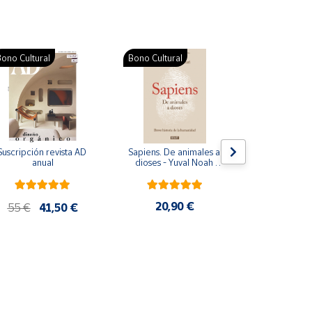
ono Cultural
Bono Cultural
Suscripción revista AD 
Sapiens. De animales a 
Colección d
anual
dioses - Yuval Noah 
para bebés. S
Harari
de cartón
20,90 €
28
55 €
41,50 €