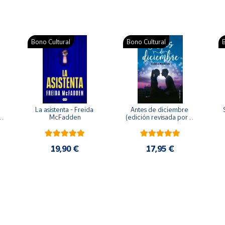
Bono Cultural
Bono Cultural
B
La asistenta - Freida 
Antes de diciembre 
McFadden
(edición revisada por la 
o 
autora) - Joana Marcús
19,90 €
17,95 €