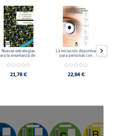
Nuevas estrategias 
La iniciación deportiva 
El método Cl
ara la enseñanza de la 
para personas con 
ortografía.
ceguera y deficiencia 
visual.
18,4
21,78 €
22,84 €