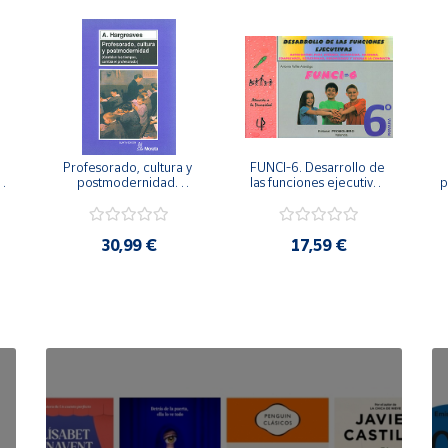
Profesorado, cultura y 
FUNCI-6. Desarrollo de 
 
postmodernidad. 
las funciones ejecutivas. 
p
Cambian los tiempos, 
6º de Primaria.
cambia el profesorado.
30,99 €
17,59 €