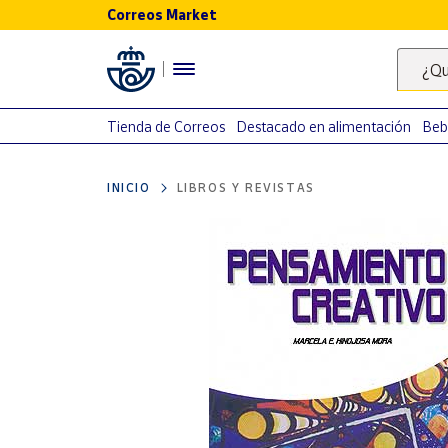
Correos Market
Menú
¿Qu
Nuestro
catálogo
Tienda de Correos
Destacado en alimentación
Beb
Alimentación
INICIO
LIBROS Y REVISTAS
Bebidas
Ocio y cultura
Juguetes y
juegos
Libros y
revistas
Merchandising
y regalos
Tienda de
Correos