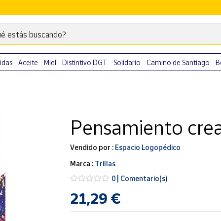
é estás buscando?
Escribe
palabras
clave
idas
Aceite
Miel
Distintivo DGT
Solidario
Camino de Santiago
B
para
buscar
productos
en
Pensamiento crea
Correos
Market
.
Vendido por :
Espacio Logopédico
Marca :
Trillas
0 | Comentario(s)
21,29 €