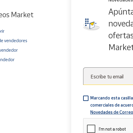
Apúnta
eos Market
noveda
rir
oferta
e vendedores
Marke
vendedor
endedor
Escribe tu email
Marcando esta casilla
comerciales de acuer
Novedades de Correo