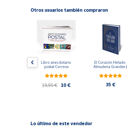
Productos
Solidarios
Otros usuarios también compraron
ral
Ayuda
Centro
de ayuda
Contacto
edición 
Libro anecdotario 
El Corazón Helado. 
 avalada por 
postal Correos
Almudena Grandes | 
l Estate) - 
Edición especial de luj
Vendedores
e Orwell
| Libro con sello y 
matasellos
,95 €
35 €
19,95 €
10 €
Mapa de
vendedores
Hazte
vendedor
Área
Lo último de este vendedor
vendedor