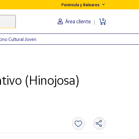
Península y Baleares
0
Área cliente
ono Cultural Joven
tivo (Hinojosa)