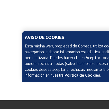
AVISO DE COOKIES
Esta página web, propiedad de Correos, utiliza coo
navegación, elaborar información estadística, anal
personalizada. Puedes hacer clic en
Aceptar
todas
puedes rechazar todas (salvo las cookies necesari
cookies deseas aceptar o rechazar, mediante la 
información en nuestra
Política de Cookies
.