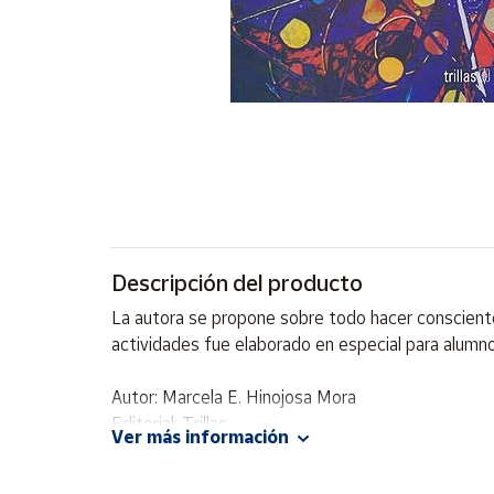
Artesanía
Oficina y
Papelería
Para Canarias,
Ceuta y Melilla
Más
populares
Bono
Descripción del producto
Cultural
La autora se propone sobre todo hacer consciente 
Nuestros
actividades fue elaborado en especial para alumno
vendedores
Las
Autor: Marcela E. Hinojosa Mora
novedades
Editorial: Trillas
de Correos
Ver más información
Market
ISBN: 9789682468308
Idioma: Español