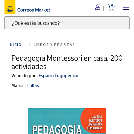
0
Menú
¿Qué estás buscando?
Nuestro
catálogo
Escribe
palabras
INICIO
LIBROS Y REVISTAS
clave
Alimentación
para
Pedagogía Montessori en casa. 200
Bebidas
buscar
actividades
Ocio y cultura
productos
en
Vendido por :
Espacio Logopédico
Juguetes y
juegos
Correos
Marca :
Trillas
Market
Libros y
.
revistas
Merchandising
y regalos
Tienda de
Correos