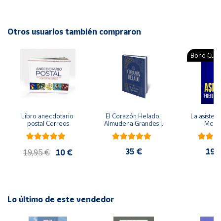
Autor: Céline Santini, Vendula Kachel
Editorial: Trillas
Cuenta
ISBN: 9786071736499
Otros usuarios también compraron
Idioma: Español
Área
Bono Cultu
cliente
Ubicación
Libro anecdotario 
El Corazón Helado. 
La asistent
Península
postal Correos
Almudena Grandes | 
McFa
y
Edición especial de 
Baleares
lujo | Libro con sello y 
matasellos
35 €
19,
Canarias,
19,95 €
10 €
Ceuta y
Melilla
Lo último de este vendedor