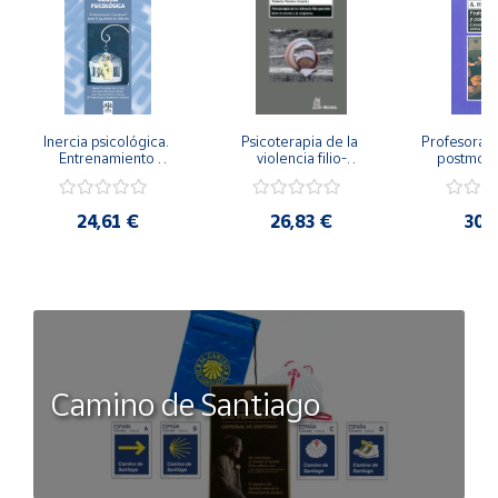
Inercia psicológica. 
Psicoterapia de la 
Profesorado,
Entrenamiento 
violencia filio-
postmode
Emocional para la 
parental. Entre el 
Cambian los
Igualdad de Género.
secreto y la 
cambi
vergüenza.
profes
24,61 €
26,83 €
30,
Camino de Santiago