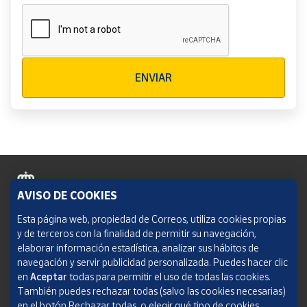
Verificación reCAPTCHA
ENVIAR
AVISO DE COOKIES
Política de cookies
Esta página web, propiedad de Correos, utiliza cookies propias
y de terceros con la finalidad de permitir su navegación,
Aviso legal
elaborar información estadística, analizar sus hábitos de
navegación y servir publicidad personalizada. Puedes hacer clic
Condiciones del servicio
en
Aceptar
todas para permitir el uso de todas las cookies.
También puedes rechazar todas (salvo las cookies necesarias)
Política de Privacidad Web
en el botón Rechazar todas, o elegir qué tipo de cookies