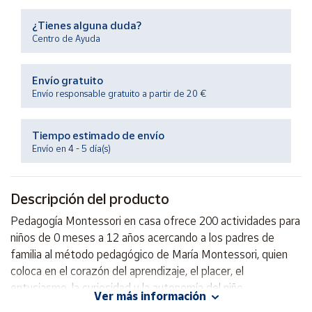
Productos
Solidarios
¿Tienes alguna duda?
Centro de Ayuda
Ayuda
Envío gratuito
Envío responsable gratuito a partir de 20 €
Centro
de ayuda
Tiempo estimado de envío
Contacto
Envío en 4 - 5 día(s)
Vendedores
Descripción del producto
Mapa de
Pedagogía Montessori en casa ofrece 200 actividades para
vendedores
niños de 0 meses a 12 años acercando a los padres de
Hazte
familia al método pedagógico de María Montessori, quien
vendedor
coloca en el corazón del aprendizaje, el placer, el
entusiasmo, la curiosidad y la autonomía del niño.
Área
Ver más información
vendedor