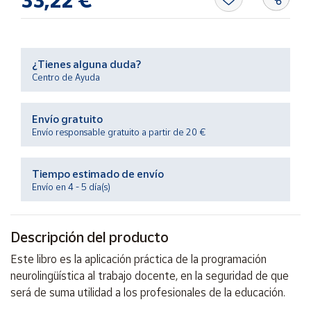
33,22 €
Productos
Solidarios
Ayuda
¿Tienes alguna duda?
Centro de Ayuda
Centro
de ayuda
Envío gratuito
Envío responsable gratuito a partir de 20 €
Contacto
Tiempo estimado de envío
Vendedores
Envío en 4 - 5 día(s)
Mapa de
vendedores
Descripción del producto
Hazte
Este libro es la aplicación práctica de la programación
vendedor
neurolingüística al trabajo docente, en la seguridad de que
Área
será de suma utilidad a los profesionales de la educación.
vendedor