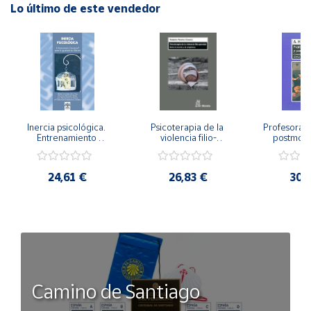
Lo último de este vendedor
Inercia psicológica. 
Psicoterapia de la 
Profesorado,
Entrenamiento 
violencia filio-
postmode
Emocional para la 
parental. Entre el 
Cambian los
Igualdad de Género.
secreto y la 
cambi
vergüenza.
profes
24,61 €
26,83 €
30,
Camino de Santiago