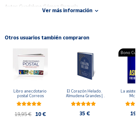
Autor: Guadalupe Gómez Pezuela
Ver más información
Editorial: Trillas
Cuenta
ISBN: 9789682469640
Idioma: Español
Área
Otros usuarios también compraron
cliente
Bono Cultu
Ubicación
Península
y
Baleares
Libro anecdotario 
El Corazón Helado. 
La asistent
Canarias,
postal Correos
Almudena Grandes | 
McFa
Edición especial de 
Ceuta y
lujo | Libro con sello y 
Melilla
matasellos
35 €
19,
19,95 €
10 €