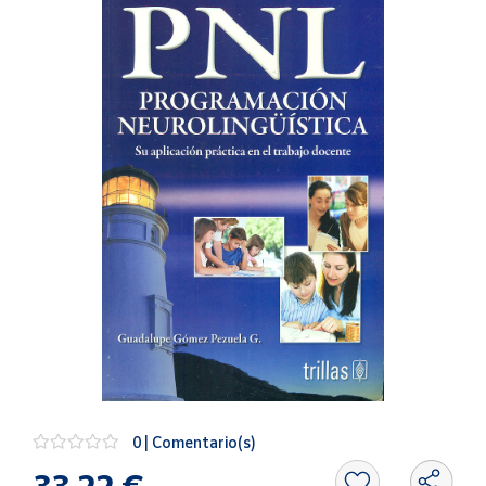
Artesanía
Oficina y
Papelería
Para Canarias,
Ceuta y Melilla
Más
populares
Bono
Cultural
Nuestros
vendedores
Las
novedades
de Correos
Market
0 | Comentario(s)