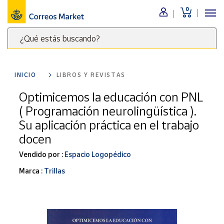
0
Menú
¿Qué estás buscando?
Nuestro
catálogo
Escribe
palabras
INICIO
LIBROS Y REVISTAS
clave
Alimentación
para
Optimicemos la educación con PNL
Bebidas
buscar
( Programación neurolingüística ).
Ocio y cultura
productos
Su aplicación práctica en el trabajo
en
Juguetes y
docen
juegos
Correos
Market
Libros y
Vendido por :
Espacio Logopédico
.
revistas
Marca :
Trillas
Merchandising
y regalos
Tienda de
Correos