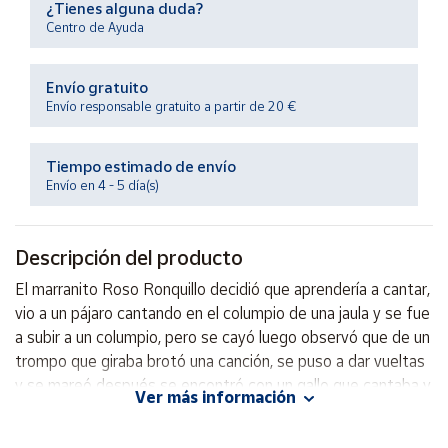
¿Tienes alguna duda?
Productos
Solidarios
Centro de Ayuda
Envío gratuito
Ayuda
Envío responsable gratuito a partir de 20 €
Centro
de ayuda
Tiempo estimado de envío
Envío en 4 - 5 día(s)
Contacto
Descripción del producto
Vendedores
El marranito Roso Ronquillo decidió que aprendería a cantar,
vio a un pájaro cantando en el columpio de una jaula y se fue
Mapa de
vendedores
a subir a un columpio, pero se cayó luego observó que de un
trompo que giraba brotó una canción, se puso a dar vueltas
Hazte
vendedor
y se mareó después se encontró con un gallo que cantaba y
Ver más información
lo quiso imitar.
Área
vendedor