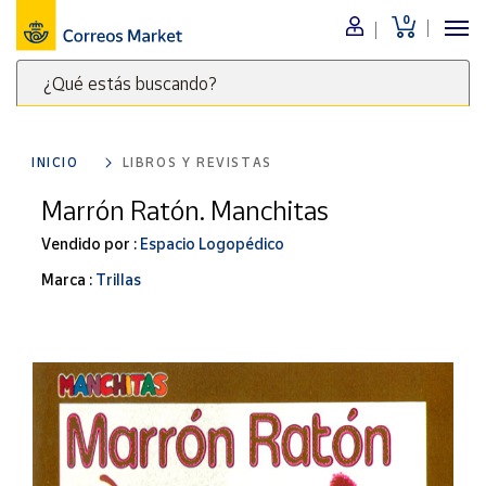
0
Menú
¿Qué estás buscando?
Nuestro
catálogo
Escribe
palabras
INICIO
LIBROS Y REVISTAS
clave
Alimentación
para
Marrón Ratón. Manchitas
Bebidas
buscar
Ocio y cultura
Vendido por :
Espacio Logopédico
productos
en
Juguetes y
Marca :
Trillas
juegos
Correos
Market
Libros y
.
revistas
Merchandising
y regalos
Tienda de
Correos