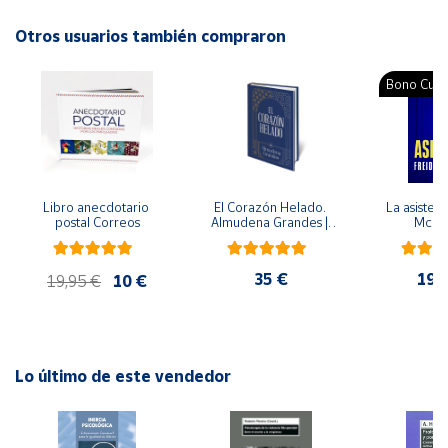
Autor: Trillas
Editorial: Trillas
Otros usuarios también compraron
Cuenta
ISBN: 9789682415401
Idioma: Español
Bono Cultu
Área
cliente
Ubicación
Libro anecdotario 
El Corazón Helado. 
La asistent
postal Correos
Almudena Grandes | 
McFa
Península
Edición especial de 
lujo | Libro con sello y 
y
matasellos
Baleares
35 €
19,
19,95 €
10 €
Canarias,
Ceuta y
Melilla
Lo último de este vendedor