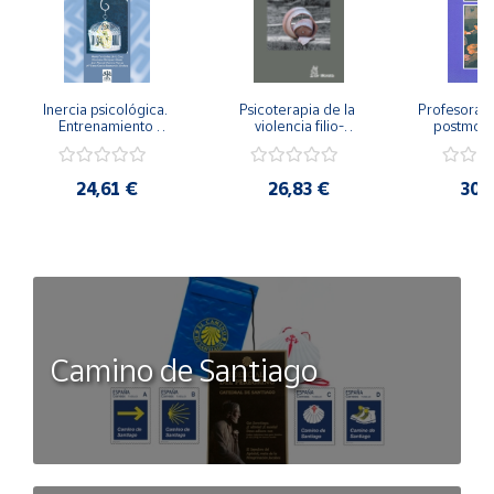
Inercia psicológica. 
Psicoterapia de la 
Profesorado,
Entrenamiento 
violencia filio-
postmode
Emocional para la 
parental. Entre el 
Cambian los
Igualdad de Género.
secreto y la 
cambi
vergüenza.
profes
24,61 €
26,83 €
30,
Camino de Santiago