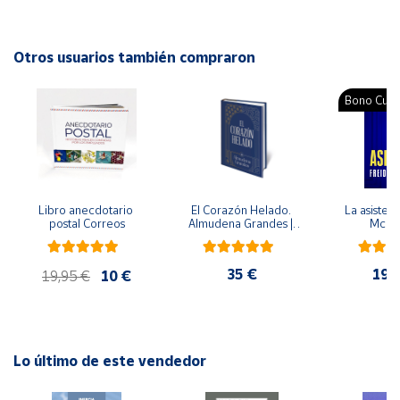
meses.
Cuenta
Autor: Olivia Toja
Otros usuarios también compraron
Editorial: Trillas
Área
ISBN: 9786071715487
Bono Cultu
cliente
Idioma: Español
Ubicación
Libro anecdotario 
El Corazón Helado. 
La asistent
Península
postal Correos
Almudena Grandes | 
McFa
y
Edición especial de 
Baleares
lujo | Libro con sello y 
matasellos
35 €
19,
Canarias,
19,95 €
10 €
Ceuta y
Melilla
Lo último de este vendedor