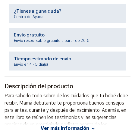
Productos
Solidarios
¿Tienes alguna duda?
Centro de Ayuda
Ayuda
Envío gratuito
Envío responsable gratuito a partir de 20 €
Centro
de ayuda
Tiempo estimado de envío
Contacto
Envío en 4 - 5 día(s)
Vendedores
Descripción del producto
Mapa de
Para saberlo todo sobre de los cuidados que tu bebé debe
vendedores
recibir, Mamá debutante te proporciona buenos consejos
Hazte
para antes, durante y después del nacimiento. Además, en
vendedor
este libro se reúnen los testimonios y las sugerencias
precisas de un prestigiado pediatra acerca de los
Área
Ver más información
vendedor
malestares que puede sufrir el bebé durante sus primeros