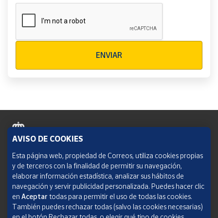
Verificación reCAPTCHA
ENVIAR
AVISO DE COOKIES
Política de cookies
Esta página web, propiedad de Correos, utiliza cookies propias
y de terceros con la finalidad de permitir su navegación,
Aviso legal
elaborar información estadística, analizar sus hábitos de
navegación y servir publicidad personalizada. Puedes hacer clic
Condiciones del servicio
en
Aceptar
todas para permitir el uso de todas las cookies.
También puedes rechazar todas (salvo las cookies necesarias)
Política de Privacidad Web
en el botón Rechazar todas, o elegir qué tipo de cookies