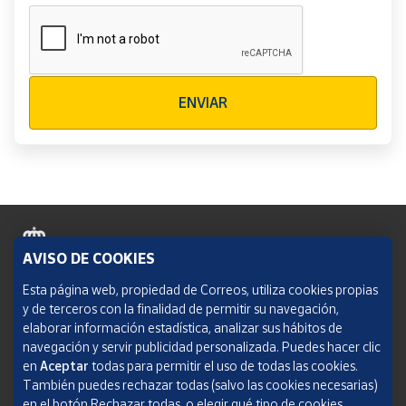
Verificación reCAPTCHA
ENVIAR
AVISO DE COOKIES
Política de cookies
Esta página web, propiedad de Correos, utiliza cookies propias
y de terceros con la finalidad de permitir su navegación,
Aviso legal
elaborar información estadística, analizar sus hábitos de
navegación y servir publicidad personalizada. Puedes hacer clic
Condiciones del servicio
en
Aceptar
todas para permitir el uso de todas las cookies.
También puedes rechazar todas (salvo las cookies necesarias)
Política de Privacidad Web
en el botón Rechazar todas, o elegir qué tipo de cookies