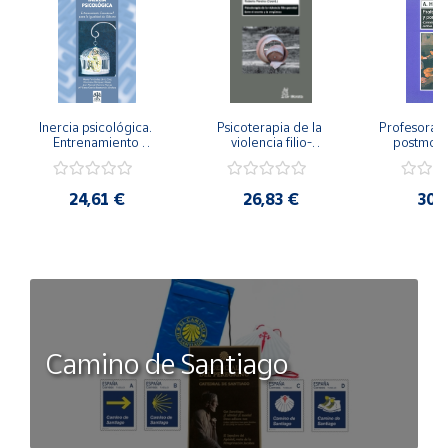
Inercia psicológica. 
Psicoterapia de la 
Profesorado,
Entrenamiento 
violencia filio-
postmode
Emocional para la 
parental. Entre el 
Cambian los
Igualdad de Género.
secreto y la 
cambi
vergüenza.
profes
24,61 €
26,83 €
30,
Camino de Santiago