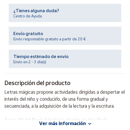
Productos
Solidarios
¿Tienes alguna duda?
Centro de Ayuda
Ayuda
Envío gratuito
Envío responsable gratuito a partir de 20 €
Centro
de ayuda
Tiempo estimado de envío
Contacto
Envío en 2 - 3 día(s)
Vendedores
Descripción del producto
Mapa de
Letras mágicas propone actividades dirigidas a despertar el
vendedores
interés del niño y conducirlo, de una forma gradual y
Hazte
secuenciada, a la adquisición de la lectura y la escritura.
vendedor
Autor: Mª del Rocío Sánchez Lobatón, Isi Ana María
Área
Ver más información
vendedor
Montoya González