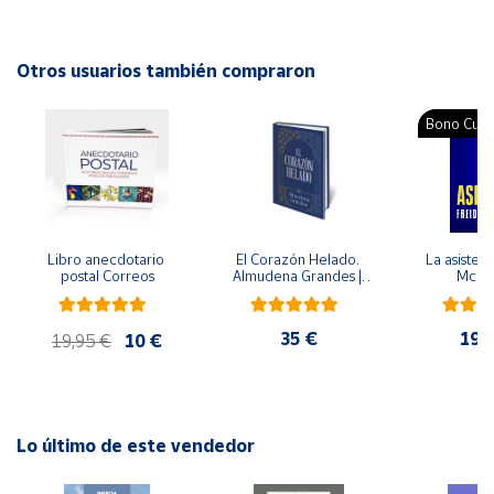
Editorial: Trillas
ISBN: 9786071713124
Cuenta
Idioma: Español
Otros usuarios también compraron
Área
Bono Cultu
cliente
Ubicación
Libro anecdotario 
El Corazón Helado. 
La asistent
Península
postal Correos
Almudena Grandes | 
McFa
y
Edición especial de 
Baleares
lujo | Libro con sello y 
matasellos
35 €
19,
Canarias,
19,95 €
10 €
Ceuta y
Melilla
Lo último de este vendedor