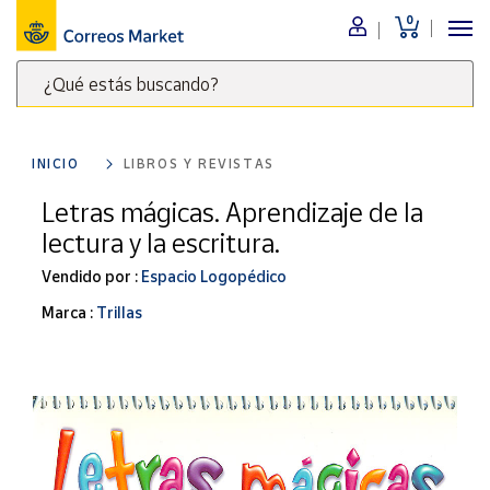
0
Menú
¿Qué estás buscando?
Nuestro
catálogo
Escribe
palabras
INICIO
LIBROS Y REVISTAS
clave
Alimentación
para
Letras mágicas. Aprendizaje de la
Bebidas
buscar
lectura y la escritura.
Ocio y cultura
productos
en
Vendido por :
Espacio Logopédico
Juguetes y
juegos
Correos
Marca :
Trillas
Market
Libros y
.
revistas
Merchandising
y regalos
Tienda de
Correos