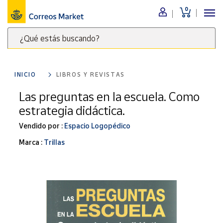
0
Menú
¿Qué estás buscando?
Nuestro
catálogo
Escribe
palabras
INICIO
LIBROS Y REVISTAS
clave
Alimentación
para
Las preguntas en la escuela. Como
Bebidas
buscar
estrategia didáctica.
Ocio y cultura
productos
en
Vendido por :
Espacio Logopédico
Juguetes y
juegos
Correos
Marca :
Trillas
Market
Libros y
.
revistas
Merchandising
y regalos
Tienda de
Correos