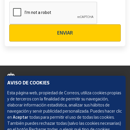
Verificación reCAPTCHA
ENVIAR
AVISO DE COOKIES
Política de cookies
Esta página web, propiedad de Correos, utiliza cookies propias
y de terceros con la finalidad de permitir su navegación,
Aviso legal
elaborar información estadística, analizar sus hábitos de
navegación y servir publicidad personalizada. Puedes hacer clic
Condiciones del servicio
en
Aceptar
todas para permitir el uso de todas las cookies.
También puedes rechazar todas (salvo las cookies necesarias)
Política de Privacidad Web
en el botón Rechazar todas, o elegir qué tipo de cookies