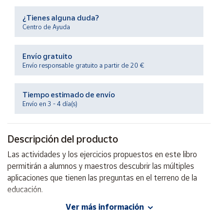
Productos
Solidarios
¿Tienes alguna duda?
Centro de Ayuda
Ayuda
Envío gratuito
Envío responsable gratuito a partir de 20 €
Centro
de ayuda
Tiempo estimado de envío
Contacto
Envío en 3 - 4 día(s)
Vendedores
Descripción del producto
Mapa de
Las actividades y los ejercicios propuestos en este libro
vendedores
permitirán a alumnos y maestros descubrir las múltiples
Hazte
aplicaciones que tienen las preguntas en el terreno de la
vendedor
educación.
Área
Ver más información
vendedor
Autor: Alejandro Mendoza Núñez