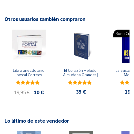
Editorial: Trillas
ISBN: 9789682474385
Cuenta
Idioma: Español
Otros usuarios también compraron
Área
Bono Cultu
cliente
Ubicación
Libro anecdotario 
El Corazón Helado. 
La asistent
Península
postal Correos
Almudena Grandes | 
McFa
y
Edición especial de 
Baleares
lujo | Libro con sello y 
matasellos
35 €
19,
Canarias,
19,95 €
10 €
Ceuta y
Melilla
Lo último de este vendedor