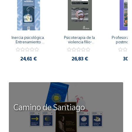
Inercia psicológica. 
Psicoterapia de la 
Profesorado,
Entrenamiento 
violencia filio-
postmode
Emocional para la 
parental. Entre el 
Cambian los
Igualdad de Género.
secreto y la 
cambi
vergüenza.
profes
24,61 €
26,83 €
30,
Camino de Santiago