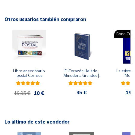
Autor: Guadalupe Malagón y Montes
Editorial: Trillas
Cuenta
ISBN: 9786071743237
Otros usuarios también compraron
Idioma: Español
Área
Bono Cultu
cliente
Ubicación
Libro anecdotario 
El Corazón Helado. 
La asistent
Península
postal Correos
Almudena Grandes | 
McFa
y
Edición especial de 
Baleares
lujo | Libro con sello y 
matasellos
35 €
19,
Canarias,
19,95 €
10 €
Ceuta y
Melilla
Lo último de este vendedor