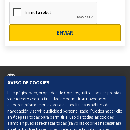
Verificación reCAPTCHA
ENVIAR
AVISO DE COOKIES
Política de cookies
Esta página web, propiedad de Correos, utiliza cookies propias
y de terceros con la finalidad de permitir su navegación,
Aviso legal
elaborar información estadística, analizar sus hábitos de
navegación y servir publicidad personalizada. Puedes hacer clic
Condiciones del servicio
en
Aceptar
todas para permitir el uso de todas las cookies.
También puedes rechazar todas (salvo las cookies necesarias)
Política de Privacidad Web
en el botón Rechazar todas, o elegir qué tipo de cookies