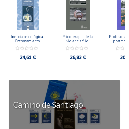
Inercia psicológica. 
Psicoterapia de la 
Profesorado,
Entrenamiento 
violencia filio-
postmode
Emocional para la 
parental. Entre el 
Cambian los
Igualdad de Género.
secreto y la 
cambi
vergüenza.
profes
24,61 €
26,83 €
30,
Camino de Santiago