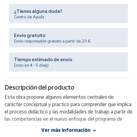
Productos
Solidarios
¿Tienes alguna duda?
Centro de Ayuda
Ayuda
Envío gratuito
Envío responsable gratuito a partir de 20 €
Centro
de ayuda
Tiempo estimado de envío
Contacto
Envío en 4 - 5 día(s)
Vendedores
Descripción del producto
Mapa de
Esta obra propone algunos elementos centrales de
vendedores
carácter conceptual y practico para comprender que implica
Hazte
el proceso didáctico y las modalidades de trabajo a partir de
vendedor
las competencias en el nuevo enfoque del programa de
educación preescolar.
Área
Ver más información
vendedor