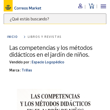
0
Menú
¿Qué estás buscando?
Nuestro
catálogo
Escribe
palabras
INICIO
LIBROS Y REVISTAS
clave
Alimentación
para
Las competencias y los métodos
Bebidas
buscar
didácticos en el jardín de niños.
Ocio y cultura
productos
en
Vendido por :
Espacio Logopédico
Juguetes y
juegos
Correos
Marca :
Trillas
Market
Libros y
.
revistas
Merchandising
y regalos
Tienda de
Correos