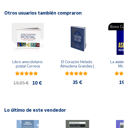
alimentación que se recomienda para prevenir
enfermedades.
Otros usuarios también compraron
Cuenta
Autor: Gianfranco Trapani
Bono Cultu
Área
Editorial: Trillas
cliente
ISBN: 9786071710956
Idioma: Español
Ubicación
Libro anecdotario 
El Corazón Helado. 
La asistent
postal Correos
Almudena Grandes | 
McFa
Península
Edición especial de 
y
lujo | Libro con sello y 
Baleares
matasellos
35 €
19,
19,95 €
10 €
Canarias,
Ceuta y
Melilla
Lo último de este vendedor