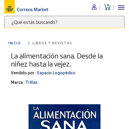
0
Menú
¿Qué estás buscando?
Nuestro
catálogo
Escribe
palabras
INICIO
LIBROS Y REVISTAS
clave
Alimentación
para
La alimentación sana. Desde la
Bebidas
buscar
niñez hasta la vejez.
Ocio y cultura
productos
en
Vendido por :
Espacio Logopédico
Juguetes y
juegos
Correos
Marca :
Trillas
Market
Libros y
.
revistas
Merchandising
y regalos
Tienda de
Correos