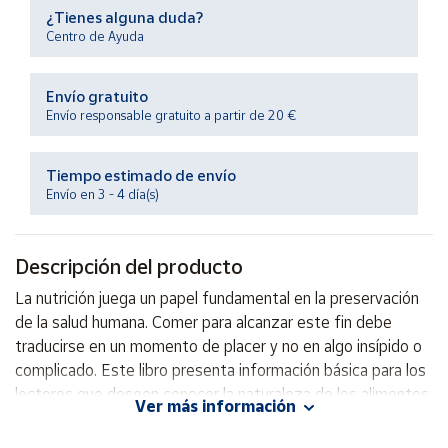
Productos
¿Tienes alguna duda?
Solidarios
Centro de Ayuda
Ayuda
Envío gratuito
Envío responsable gratuito a partir de 20 €
Centro
de ayuda
Tiempo estimado de envío
Envío en 3 - 4 día(s)
Contacto
Vendedores
Descripción del producto
La nutrición juega un papel fundamental en la preservación
Mapa de
de la salud humana. Comer para alcanzar este fin debe
vendedores
traducirse en un momento de placer y no en algo insípido o
Hazte
complicado. Este libro presenta información básica para los
vendedor
lectores que deseen conocer la naturaleza de los alimentos
Ver más información
Área
que consumen, la manera adecuada de elegirlos, cocinarlos y
vendedor
conservarlos, el significado de comer bien y el tipo de