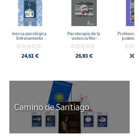
Inercia psicológica. 
Psicoterapia de la 
Profesorado,
Entrenamiento 
violencia filio-
postmode
Emocional para la 
parental. Entre el 
Cambian los
Igualdad de Género.
secreto y la 
cambi
vergüenza.
profes
24,61 €
26,83 €
30,
Camino de Santiago