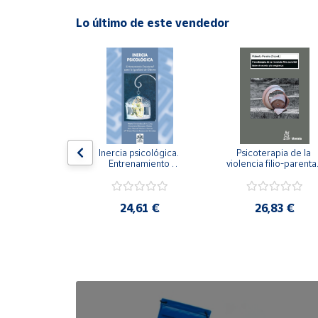
Lo último de este vendedor
Cuenta
Área
cliente
Ubicación
n visual y 
Inercia psicológica. 
Psicoterapia de la 
 Adaptación 
Entrenamiento 
violencia filio-parental.
Península
. Nivel I ESO.
Emocional para la 
Entre el secreto y la 
y
Igualdad de Género.
vergüenza.
Baleares
,21 €
24,61 €
26,83 €
Canarias,
Ceuta y
Melilla