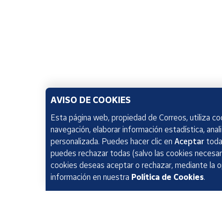
AVISO DE COOKIES
Esta página web, propiedad de Correos, utiliza coo
navegación, elaborar información estadística, anal
personalizada. Puedes hacer clic en
Aceptar
todas
puedes rechazar todas (salvo las cookies necesari
cookies deseas aceptar o rechazar, mediante la 
información en nuestra
Política de Cookies
.