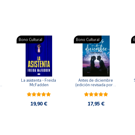
Bono Cultural
Bono Cultural
B
La asistenta - Freida 
Antes de diciembre 
McFadden
(edición revisada por la 
o 
autora) - Joana Marcús
19,90 €
17,95 €