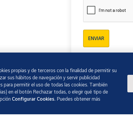
Verificación reCAPTCH
ENVIAR
kies propias y de terceros con la finalidad de permitir su
izar sus hábitos de navegación y servir publicidad
 para permitir el uso de todas las cookies. También
as) en el botón Rechazar todas, o elegir qué tipo de
opción
Configurar Cookies.
Puedes obtener más