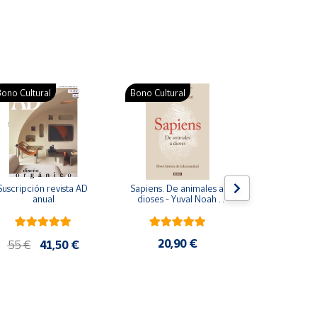
ono Cultural
Bono Cultural
Suscripción revista AD 
Sapiens. De animales a 
Colección d
anual
dioses - Yuval Noah 
para bebés. S
Harari
de cartón
20,90 €
28
55 €
41,50 €