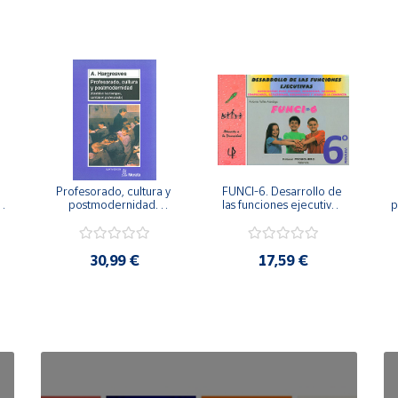
Profesorado, cultura y 
FUNCI-6. Desarrollo de 
 
postmodernidad. 
las funciones ejecutivas. 
p
Cambian los tiempos, 
6º de Primaria.
cambia el profesorado.
30,99 €
17,59 €