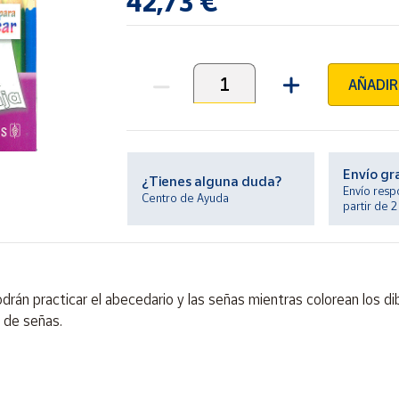
42,73 €
AÑADIR
Unidades
Envío gr
¿Tienes alguna duda?
Envío resp
Centro de Ayuda
partir de 
drán practicar el abecedario y las señas mientras colorean los d
 de señas.