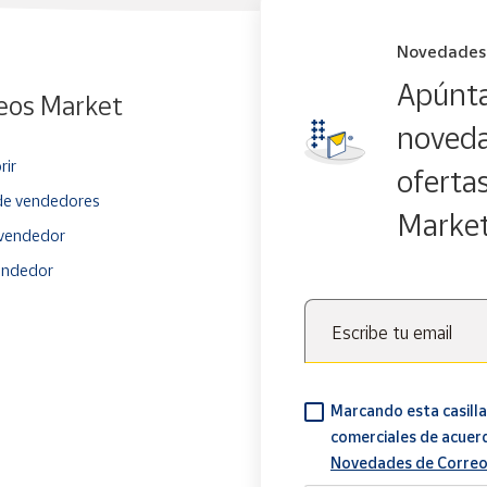
Novedades
Apúnta
eos Market
noveda
rir
oferta
e vendedores
Marke
vendedor
endedor
Escribe tu email
Marcando esta casilla
comerciales de acuer
Novedades de Correo