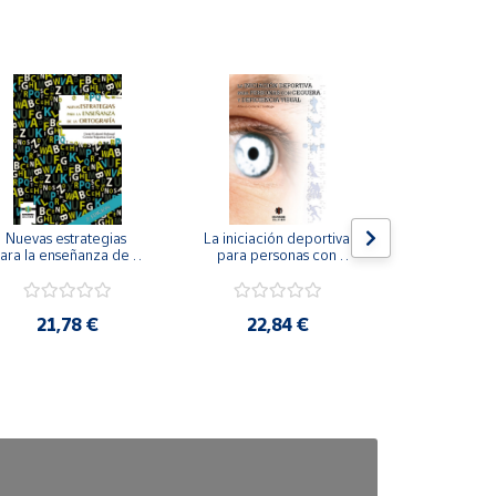
Nuevas estrategias 
La iniciación deportiva 
El método Cl
ara la enseñanza de la 
para personas con 
ortografía.
ceguera y deficiencia 
visual.
18,4
21,78 €
22,84 €