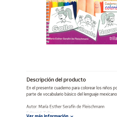
Artesanía
Oficina y
Papelería
Para Canarias,
Ceuta y Melilla
Más
populares
Bono
Cultural
Descripción del producto
Nuestros
vendedores
En el presente cuaderno para colorear los niños po
Las
parte de vocabulario básico del lenguaje mexicano
novedades
de Correos
Market
Autor: María Esther Serafín de Fleischmann
Editorial: Trillas
Ver más información