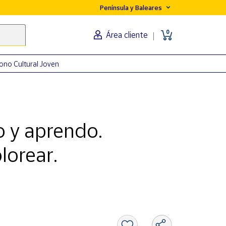
Península y Baleares
0
Área cliente
ono Cultural Joven
o y aprendo.
lorear.