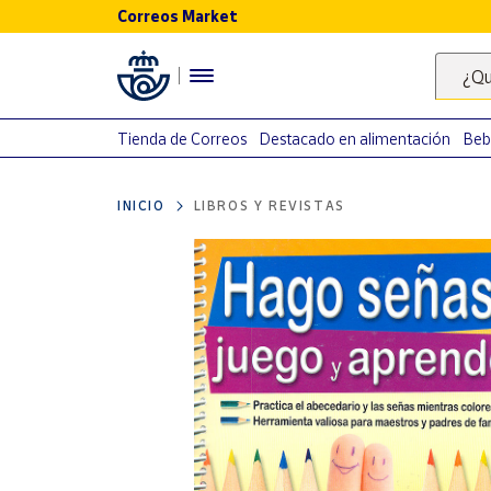
Correos Market
Menú
¿Qu
Nuestro
catálogo
Tienda de Correos
Destacado en alimentación
Beb
Alimentación
INICIO
LIBROS Y REVISTAS
Bebidas
Ocio y cultura
Juguetes y
juegos
Libros y
revistas
Merchandising
y regalos
Tienda de
Correos