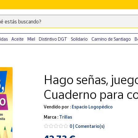
é estás buscando?
Escribe
palabras
clave
idas
Aceite
Miel
Distintivo DGT
Solidario
Camino de Santiago
B
para
buscar
productos
en
Hago señas, jueg
Correos
Market
Cuaderno para co
.
Vendido por :
Espacio Logopédico
Marca :
Trillas
0 | Comentario(s)