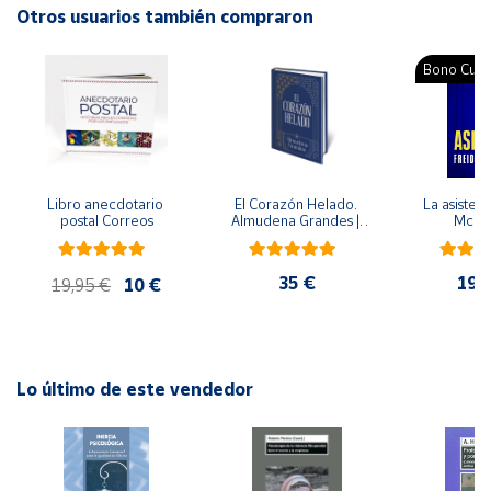
ISBN: 9789682472398
Otros usuarios también compraron
Idioma: Español
Cuenta
Bono Cultu
Área
cliente
Ubicación
Libro anecdotario 
El Corazón Helado. 
La asistent
postal Correos
Almudena Grandes | 
McFa
Edición especial de 
lujo | Libro con sello y 
Península
matasellos
y
35 €
19,
19,95 €
10 €
Baleares
Canarias,
Ceuta y
Melilla
Lo último de este vendedor