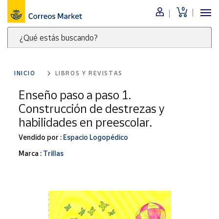
0
Menú
¿Qué estás buscando?
Nuestro
catálogo
Escribe
palabras
INICIO
LIBROS Y REVISTAS
clave
Alimentación
para
Enseño paso a paso 1.
Bebidas
buscar
Construcción de destrezas y
Ocio y cultura
productos
habilidades en preescolar.
en
Juguetes y
juegos
Correos
Vendido por :
Espacio Logopédico
Market
Libros y
Marca :
Trillas
.
revistas
Merchandising
y regalos
Tienda de
Correos