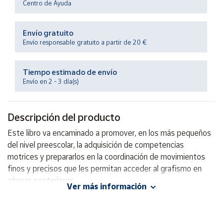
Centro de Ayuda
Productos
Solidarios
Envío gratuito
Envío responsable gratuito a partir de 20 €
Ayuda
Centro
Tiempo estimado de envío
de ayuda
Envío en 2 - 3 día(s)
Contacto
Descripción del producto
Vendedores
Este libro va encaminado a promover, en los más pequeños
del nivel preescolar, la adquisición de competencias
Mapa de
motrices y prepararlos en la coordinación de movimientos
vendedores
finos y precisos que les permitan acceder al grafismo en
etapas posteriores.
Hazte
Ver más información
vendedor
Autor: Mercedes Guadalupe Bellota
Área
vendedor
Editorial: Trillas