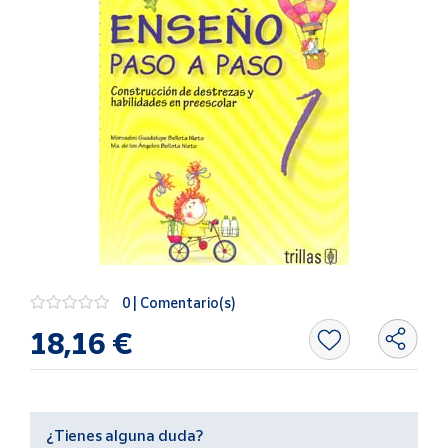
Artesanía
Oficina y
Papelería
Para Canarias,
Ceuta y Melilla
Más
populares
Bono
Cultural
Nuestros
0 | Comentario(s)
vendedores
18,16 €
Las
novedades
de Correos
Market
¿Tienes alguna duda?