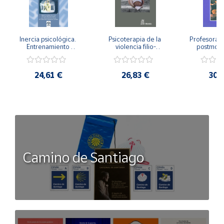
Inercia psicológica. 
Psicoterapia de la 
Profesorado,
Entrenamiento 
violencia filio-
postmode
Emocional para la 
parental. Entre el 
Cambian los
Igualdad de Género.
secreto y la 
cambi
vergüenza.
profes
24,61 €
26,83 €
30,
Camino de Santiago