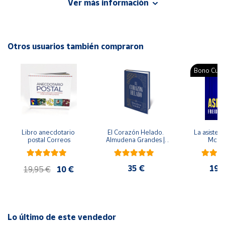
Ver más información
concebir a éste como una unidad de aspectos físicos,
intelectuales, emocionales, afectivos y sociales.
Cuenta
Autor: Ana María González
Otros usuarios también compraron
Área
Editorial: Trillas
cliente
ISBN: 9789682478963
Bono Cultu
Idioma: Español
Ubicación
Península
y
Libro anecdotario 
El Corazón Helado. 
La asistent
Baleares
postal Correos
Almudena Grandes | 
McFa
Edición especial de 
Canarias,
lujo | Libro con sello y 
matasellos
Ceuta y
35 €
19,
19,95 €
10 €
Melilla
Lo último de este vendedor