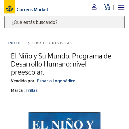
0
Menú
¿Qué estás buscando?
Nuestro
catálogo
Escribe
palabras
INICIO
LIBROS Y REVISTAS
clave
Alimentación
para
El Niño y Su Mundo. Programa de
Bebidas
buscar
Desarrollo Humano: nivel
Ocio y cultura
productos
preescolar.
en
Juguetes y
juegos
Correos
Vendido por :
Espacio Logopédico
Market
Libros y
Marca :
Trillas
.
revistas
Merchandising
y regalos
Tienda de
Correos