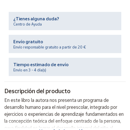
Productos
Solidarios
¿Tienes alguna duda?
Centro de Ayuda
Ayuda
Envío gratuito
Centro
de ayuda
Envío responsable gratuito a partir de 20 €
Contacto
Tiempo estimado de envío
Envío en 3 - 4 día(s)
Vendedores
Descripción del producto
Mapa de
vendedores
En este libro la autora nos presenta un programa de
Hazte
desarrollo humano para el nivel preescolar, integrado por
vendedor
ejercicios o experiencias de aprendizaje fundamentados en
Área
la concepción teórica del enfoque centrado de la persona,
vendedor
cuya finalidad es lograr el desarrollo integral del niño al