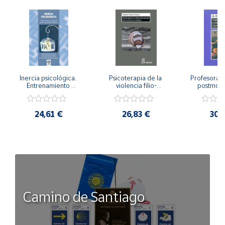
Inercia psicológica. 
Psicoterapia de la 
Profesorado,
Entrenamiento 
violencia filio-
postmode
Emocional para la 
parental. Entre el 
Cambian los
Igualdad de Género.
secreto y la 
cambi
vergüenza.
profes
24,61 €
26,83 €
30,
Camino de Santiago