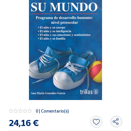
Artesanía
Oficina y
Papelería
Para Canarias,
Ceuta y Melilla
Más
populares
Bono
Cultural
Nuestros
vendedores
Las
novedades
0 | Comentario(s)
de Correos
Market
24,16 €