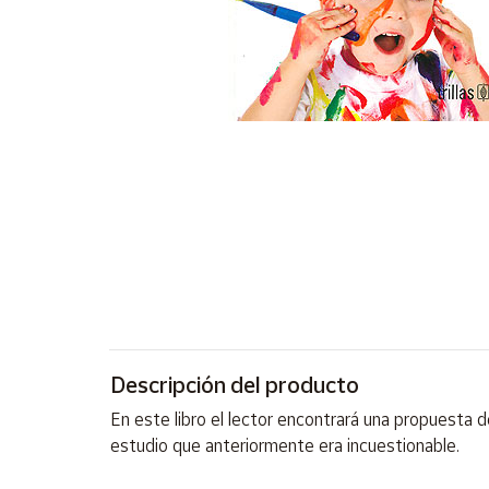
Artesanía
Oficina y
Papelería
Para Canarias,
Ceuta y Melilla
Más
populares
Bono
Cultural
Nuestros
vendedores
Descripción del producto
Las
novedades
En este libro el lector encontrará una propuesta 
de Correos
Market
estudio que anteriormente era incuestionable.