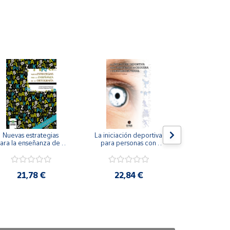
Nuevas estrategias 
La iniciación deportiva 
El método Cl
ara la enseñanza de la 
para personas con 
ortografía.
ceguera y deficiencia 
visual.
18,4
21,78 €
22,84 €