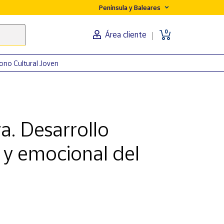
Península y Baleares
0
Área cliente
ono Cultural Joven
a. Desarrollo
 y emocional del