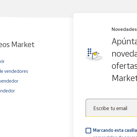
Novedades
Apúnta
eos Market
noveda
rir
oferta
e vendedores
Marke
vendedor
endedor
Escribe tu email
Marcando esta casilla