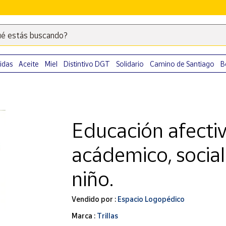
é estás buscando?
Escribe
palabras
clave
idas
Aceite
Miel
Distintivo DGT
Solidario
Camino de Santiago
B
para
buscar
productos
en
Educación afectiv
Correos
Market
acádemico, social
.
niño.
Vendido por :
Espacio Logopédico
Marca :
Trillas