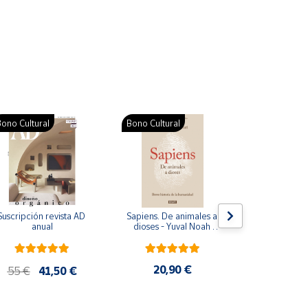
ono Cultural
Bono Cultural
Suscripción revista AD 
Sapiens. De animales a 
Colección d
anual
dioses - Yuval Noah 
para bebés. S
Harari
de cartón
20,90 €
28
55 €
41,50 €