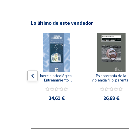
Cuenta
Lo último de este vendedor
Área
cliente
Ubicación
Península
y
n visual y 
Inercia psicológica. 
Psicoterapia de la 
Baleares
 Adaptación 
Entrenamiento 
violencia filio-parental.
. Nivel I ESO.
Emocional para la 
Entre el secreto y la 
Canarias,
Igualdad de Género.
vergüenza.
Ceuta y
,21 €
24,61 €
26,83 €
Melilla