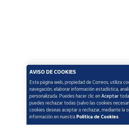
AVISO DE COOKIES
Esta página web, propiedad de Correos, utiliza coo
navegación, elaborar información estadística, anal
personalizada. Puedes hacer clic en
Aceptar
todas
puedes rechazar todas (salvo las cookies necesari
cookies deseas aceptar o rechazar, mediante la 
información en nuestra
Política de Cookies
.