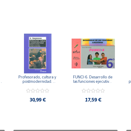
Profesorado, cultura y 
FUNCI-6. Desarrollo de 
 
postmodernidad. 
las funciones ejecutivas. 
p
Cambian los tiempos, 
6º de Primaria.
cambia el profesorado.
30,99 €
17,59 €