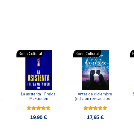
Bono Cultural
Bono Cultural
B
La asistenta - Freida 
Antes de diciembre 
McFadden
(edición revisada por la 
o 
autora) - Joana Marcús
19,90 €
17,95 €