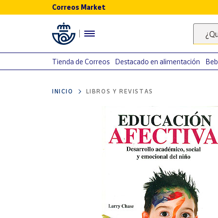
Correos Market
Menú
¿Qu
Nuestro
catálogo
Tienda de Correos
Destacado en alimentación
Beb
Alimentación
INICIO
LIBROS Y REVISTAS
Bebidas
Ocio y cultura
Juguetes y
juegos
Libros y
revistas
Merchandising
y regalos
Tienda de
Correos