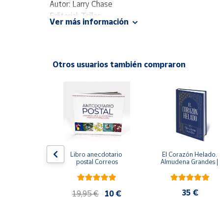
Autor: Larry Chase
Productos
Solidarios
Editorial: Trillas
Ver más información
ISBN: 9789682435867
Idioma: Español
Ayuda
Otros usuarios también compraron
Centro
de ayuda
ral
Contacto
Vendedores
Mapa de
 del fuego - 
Libro anecdotario 
El Corazón Helado. 
 Castillo
postal Correos
Almudena Grandes | 
vendedores
Edición especial de luj
| Libro con sello y 
Hazte
matasellos
vendedor
,90 €
35 €
19,95 €
10 €
Área
vendedor