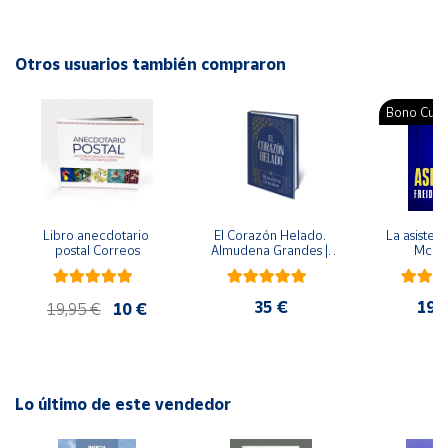
televisor).
Cuenta
Otros usuarios también compraron
Área
Bono Cultu
cliente
Ubicación
Libro anecdotario 
El Corazón Helado. 
La asistent
Península
postal Correos
Almudena Grandes | 
McFa
y
Edición especial de 
Baleares
lujo | Libro con sello y 
matasellos
35 €
19,
Canarias,
19,95 €
10 €
Ceuta y
Melilla
Lo último de este vendedor