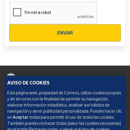
Verificación reCAPTCHA
ENVIAR
AVISO DE COOKIES
Política de cookies
Esta página web, propiedad de Correos, utiliza cookies propias
y de terceros con la finalidad de permitir su navegación,
Aviso legal
elaborar información estadística, analizar sus hábitos de
navegación y servir publicidad personalizada. Puedes hacer clic
Condiciones del servicio
en
Aceptar
todas para permitir el uso de todas las cookies.
También puedes rechazar todas (salvo las cookies necesarias)
Política de Privacidad Web
en el botón Rechazar todas, o elegir qué tipo de cookies