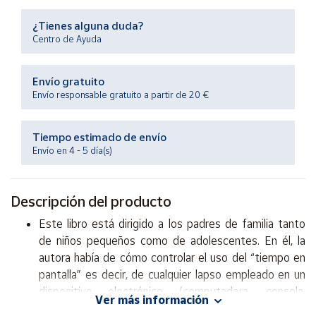
Productos
Solidarios
¿Tienes alguna duda?
Centro de Ayuda
Ayuda
Envío gratuito
Envío responsable gratuito a partir de 20 €
Centro
de ayuda
Tiempo estimado de envío
Contacto
Envío en 4 - 5 día(s)
Vendedores
Descripción del producto
Mapa de
Este libro está dirigido a los padres de familia tanto
vendedores
de niños pequeños como de adolescentes. En él, la
Hazte
autora había de cómo controlar el uso del “tiempo en
vendedor
pantalla” es decir, de cualquier lapso empleado en un
dispositivo electrónico (computadora, consola,
Área
Ver más información
vendedor
videojuego portátil, tableta, teléfono inteligente o