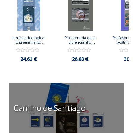
Inercia psicológica. 
Psicoterapia de la 
Profesorado,
Entrenamiento 
violencia filio-
postmode
Emocional para la 
parental. Entre el 
Cambian los
Igualdad de Género.
secreto y la 
cambi
vergüenza.
profes
24,61 €
26,83 €
30,
Camino de Santiago