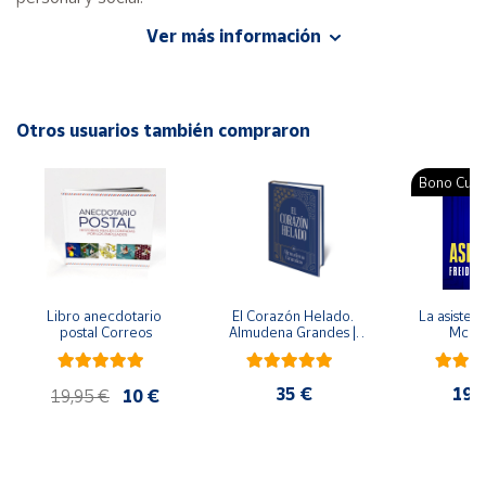
Ver más información
Autor: Verónica Camacho Ávila, Juan Pedro Mora-Romero
Cuenta
Estela
Editorial: Trillas
Área
ISBN: 9786071716224
Otros usuarios también compraron
cliente
Idioma: Español
Bono Cultu
Ubicación
Península
y
Baleares
Libro anecdotario 
El Corazón Helado. 
La asistent
Canarias,
postal Correos
Almudena Grandes | 
McFa
Edición especial de 
Ceuta y
lujo | Libro con sello y 
Melilla
matasellos
35 €
19,
19,95 €
10 €