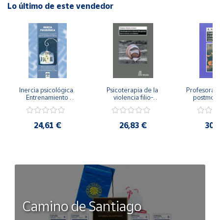
Lo último de este vendedor
Inercia psicológica. 
Psicoterapia de la 
Profesorado,
Entrenamiento 
violencia filio-
postmode
Emocional para la 
parental. Entre el 
Cambian los
Igualdad de Género.
secreto y la 
cambi
vergüenza.
profes
24,61 €
26,83 €
30,
Camino de Santiago