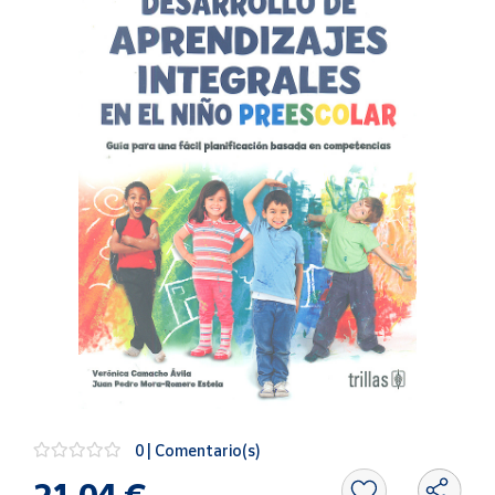
Artesanía
Oficina y
Papelería
Para Canarias,
Ceuta y Melilla
Más
populares
Bono
Cultural
Nuestros
vendedores
Las
novedades
de Correos
Market
0 | Comentario(s)