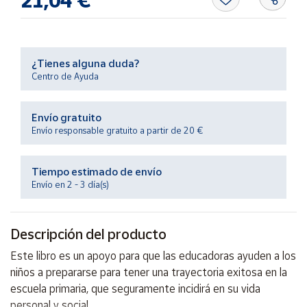
21,04 €
Productos
Solidarios
Ayuda
¿Tienes alguna duda?
Centro de Ayuda
Centro
de ayuda
Envío gratuito
Envío responsable gratuito a partir de 20 €
Contacto
Tiempo estimado de envío
Vendedores
Envío en 2 - 3 día(s)
Mapa de
vendedores
Descripción del producto
Hazte
Este libro es un apoyo para que las educadoras ayuden a los
vendedor
niños a prepararse para tener una trayectoria exitosa en la
Área
escuela primaria, que seguramente incidirá en su vida
vendedor
personal y social.