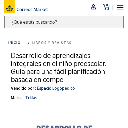
0
Menú
¿Qué estás buscando?
Nuestro
catálogo
Escribe
palabras
INICIO
LIBROS Y REVISTAS
clave
Alimentación
para
Desarrollo de aprendizajes
Bebidas
buscar
integrales en el niño preescolar.
Ocio y cultura
productos
Guía para una fácil planificación
en
Juguetes y
basada en compe
juegos
Correos
Market
Libros y
Vendido por :
Espacio Logopédico
.
revistas
Marca :
Trillas
Merchandising
y regalos
Tienda de
Correos