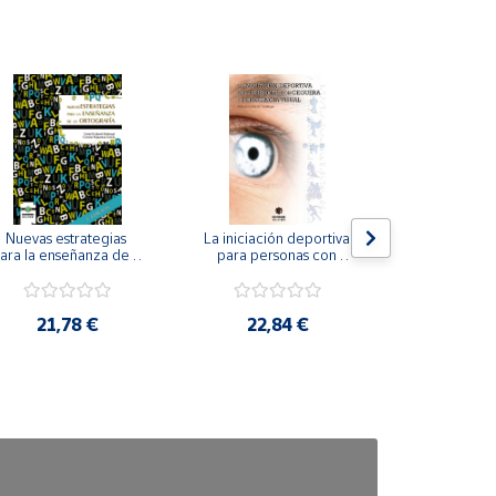
Nuevas estrategias 
La iniciación deportiva 
El método Cl
ara la enseñanza de la 
para personas con 
ortografía.
ceguera y deficiencia 
visual.
18,4
21,78 €
22,84 €