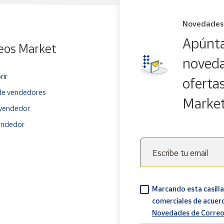
Novedades
Apúnta
eos Market
noveda
rir
oferta
e vendedores
Marke
vendedor
endedor
Escribe tu email
Marcando esta casilla
comerciales de acuer
Novedades de Correo