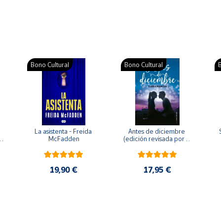
Bono Cultural
Bono Cultural
B
La asistenta - Freida 
Antes de diciembre 
McFadden
(edición revisada por la 
o 
autora) - Joana Marcús
19,90 €
17,95 €