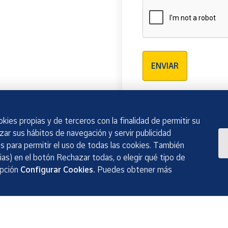
Verificación reCAPTCH
ENVIAR
kies propias y de terceros con la finalidad de permitir su
izar sus hábitos de navegación y servir publicidad
 para permitir el uso de todas las cookies. También
as) en el botón Rechazar todas, o elegir qué tipo de
opción
Configurar Cookies.
Puedes obtener más