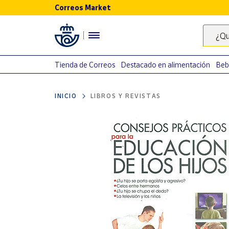
Correos Market
Menú
¿Qu
Nuestro
catálogo
Tienda de Correos
Destacado en alimentación
Beb
Alimentación
INICIO
LIBROS Y REVISTAS
Bebidas
Ocio y cultura
Juguetes y
juegos
Libros y
revistas
Merchandising
y regalos
Tienda de
Correos