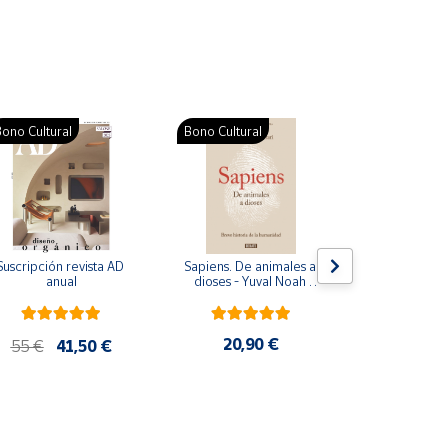
ono Cultural
Bono Cultural
Suscripción revista AD 
Sapiens. De animales a 
Colección d
anual
dioses - Yuval Noah 
para bebés. S
Harari
de cartón
20,90 €
28
55 €
41,50 €