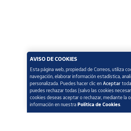
AVISO DE COOKIES
Esta página web, propiedad de Correos, utiliza coo
navegación, elaborar información estadística, anal
personalizada. Puedes hacer clic en
Aceptar
todas
puedes rechazar todas (salvo las cookies necesari
cookies deseas aceptar o rechazar, mediante la 
información en nuestra
Política de Cookies
.