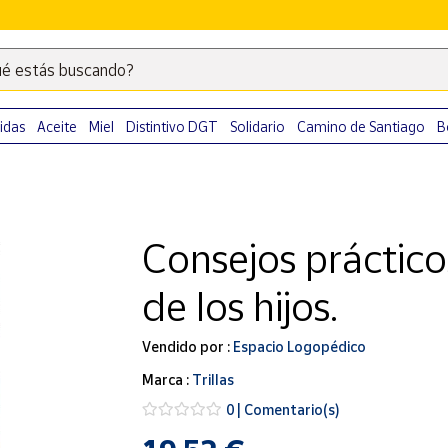
é estás buscando?
Escribe
palabras
clave
idas
Aceite
Miel
Distintivo DGT
Solidario
Camino de Santiago
B
para
buscar
productos
en
Consejos práctico
Correos
Market
de los hijos.
.
Vendido por :
Espacio Logopédico
Marca :
Trillas
0 | Comentario(s)