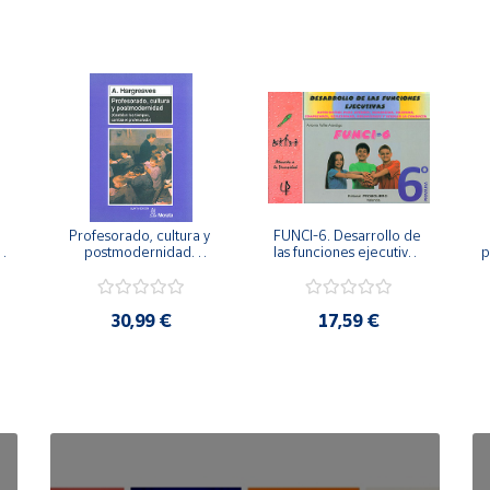
Profesorado, cultura y 
FUNCI-6. Desarrollo de 
 
postmodernidad. 
las funciones ejecutivas. 
p
Cambian los tiempos, 
6º de Primaria.
cambia el profesorado.
30,99 €
17,59 €