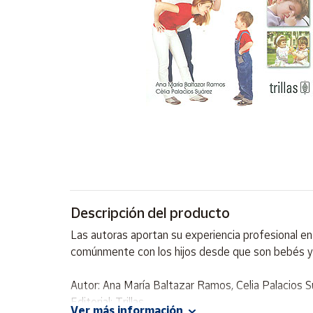
Artesanía
Oficina y
Papelería
Para Canarias,
Ceuta y Melilla
Más
populares
Bono
Cultural
Descripción del producto
Nuestros
vendedores
Las autoras aportan su experiencia profesional en 
Las
comúnmente con los hijos desde que son bebés y 
novedades
de Correos
Market
Autor: Ana María Baltazar Ramos, Celia Palacios 
Editorial: Trillas
Ver más información