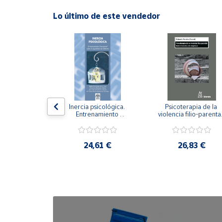
Lo último de este vendedor
Cuenta
Área
cliente
Ubicación
n visual y 
Inercia psicológica. 
Psicoterapia de la 
 Adaptación 
Entrenamiento 
violencia filio-parental.
Península
. Nivel I ESO.
Emocional para la 
Entre el secreto y la 
y
Igualdad de Género.
vergüenza.
Baleares
,21 €
24,61 €
26,83 €
Canarias,
Ceuta y
Melilla