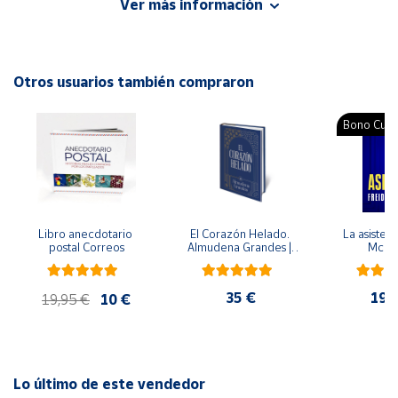
Ver más información
humana.
Cuenta
Otros usuarios también compraron
Área
cliente
Bono Cultu
Ubicación
Península
y
Libro anecdotario 
El Corazón Helado. 
La asistent
Baleares
postal Correos
Almudena Grandes | 
McFa
Edición especial de 
Canarias,
lujo | Libro con sello y 
matasellos
Ceuta y
35 €
19,
19,95 €
10 €
Melilla
Lo último de este vendedor