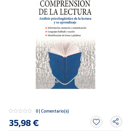
Artesanía
Oficina y
Papelería
Para Canarias,
Ceuta y Melilla
Más
populares
Bono
Cultural
Nuestros
vendedores
Las
novedades
0 | Comentario(s)
de Correos
Market
35,98 €