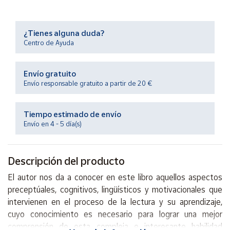
Productos
Solidarios
¿Tienes alguna duda?
Centro de Ayuda
Ayuda
Envío gratuito
Centro
de ayuda
Envío responsable gratuito a partir de 20 €
Contacto
Tiempo estimado de envío
Envío en 4 - 5 día(s)
Vendedores
Descripción del producto
Mapa de
vendedores
El autor nos da a conocer en este libro aquellos aspectos
Hazte
preceptúales, cognitivos, lingüísticos y motivacionales que
vendedor
intervienen en el proceso de la lectura y su aprendizaje,
Área
cuyo conocimiento es necesario para lograr una mejor
vendedor
comprensión de esta compleja e interesante habilidad