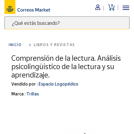
0
Menú
¿Qué estás buscando?
Nuestro
catálogo
Escribe
palabras
INICIO
LIBROS Y REVISTAS
clave
Alimentación
para
Comprensión de la lectura. Análisis
Bebidas
buscar
psicolingüístico de la lectura y su
Ocio y cultura
productos
aprendizaje.
en
Juguetes y
juegos
Correos
Vendido por :
Espacio Logopédico
Market
Libros y
Marca :
Trillas
.
revistas
Merchandising
y regalos
Tienda de
Correos