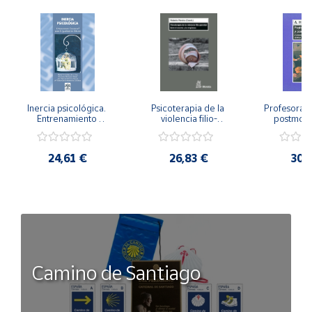
Inercia psicológica. 
Psicoterapia de la 
Profesorado,
Entrenamiento 
violencia filio-
postmode
Emocional para la 
parental. Entre el 
Cambian los
Igualdad de Género.
secreto y la 
cambi
vergüenza.
profes
24,61 €
26,83 €
30,
Camino de Santiago