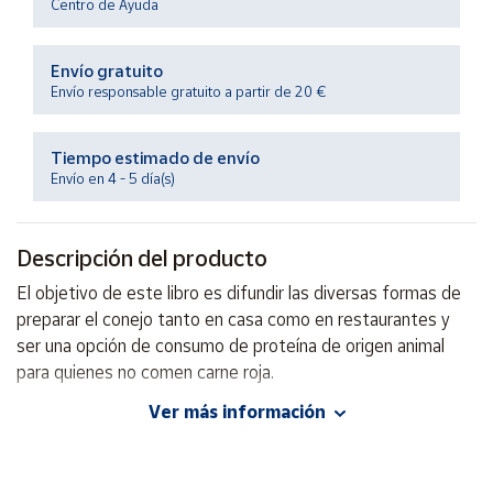
Centro de Ayuda
Productos
Solidarios
Envío gratuito
Envío responsable gratuito a partir de 20 €
Ayuda
Tiempo estimado de envío
Centro
de ayuda
Envío en 4 - 5 día(s)
Contacto
Descripción del producto
Vendedores
El objetivo de este libro es difundir las diversas formas de
preparar el conejo tanto en casa como en restaurantes y
Mapa de
ser una opción de consumo de proteína de origen animal
vendedores
para quienes no comen carne roja.
Hazte
Ver más información
vendedor
Autor: Florencia García Segura
Editorial: Trillas
Área
vendedor
ISBN: 9786071724472