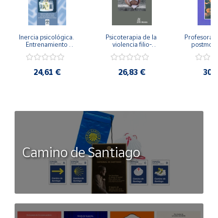
Inercia psicológica. 
Psicoterapia de la 
Profesorado,
Entrenamiento 
violencia filio-
postmode
Emocional para la 
parental. Entre el 
Cambian los
Igualdad de Género.
secreto y la 
cambi
vergüenza.
profes
24,61 €
26,83 €
30,
Camino de Santiago