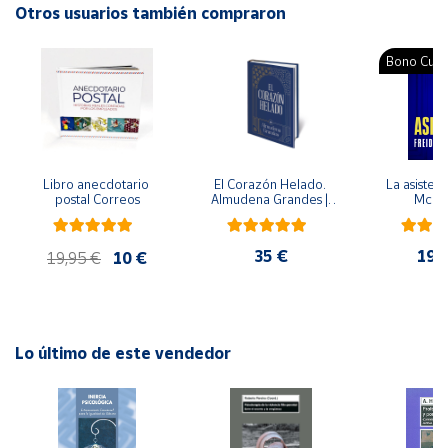
Idioma: Español
Otros usuarios también compraron
Cuenta
Bono Cultu
Área
cliente
Ubicación
Libro anecdotario 
El Corazón Helado. 
La asistent
postal Correos
Almudena Grandes | 
McFa
Edición especial de 
lujo | Libro con sello y 
Península
matasellos
35 €
19,
y
19,95 €
10 €
Baleares
Canarias,
Ceuta y
Melilla
Lo último de este vendedor