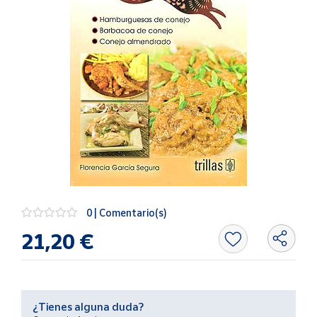
Artesanía
Oficina y
Papelería
Para Canarias,
Ceuta y Melilla
Más
populares
Bono
Cultural
0 | Comentario(s)
Nuestros
vendedores
21,20 €
Las
novedades
de Correos
Market
¿Tienes alguna duda?