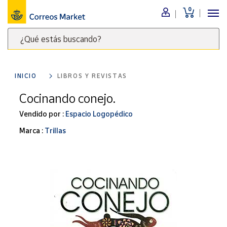
0
Menú
¿Qué estás buscando?
Nuestro
catálogo
Escribe
palabras
INICIO
LIBROS Y REVISTAS
clave
Alimentación
para
Cocinando conejo.
Bebidas
buscar
Ocio y cultura
Vendido por :
Espacio Logopédico
productos
en
Juguetes y
Marca :
Trillas
juegos
Correos
Market
Libros y
.
revistas
Merchandising
y regalos
Tienda de
Correos