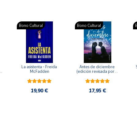
Bono Cultural
Bono Cultural
B
La asistenta - Freida 
Antes de diciembre 
McFadden
(edición revisada por la 
o 
autora) - Joana Marcús
19,90 €
17,95 €