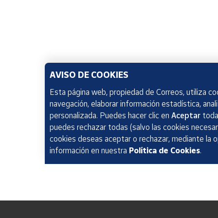
AVISO DE COOKIES
Esta página web, propiedad de Correos, utiliza coo
navegación, elaborar información estadística, anal
personalizada. Puedes hacer clic en
Aceptar
todas
puedes rechazar todas (salvo las cookies necesari
cookies deseas aceptar o rechazar, mediante la 
información en nuestra
Política de Cookies
.