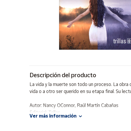
Artesanía
Oficina y
Papelería
Para Canarias,
Ceuta y Melilla
Más
populares
Bono
Descripción del producto
Cultural
La vida y la muerte son todo un proceso. La obra 
Nuestros
vida o a otro ser querido en su etapa final. Su lec
vendedores
Las
Autor: Nancy OConnor, Raúl Martín Cabañas
novedades
Editorial: Trillas
de Correos
Ver más información
Market
ISBN: 9786071740618
Idioma: Español