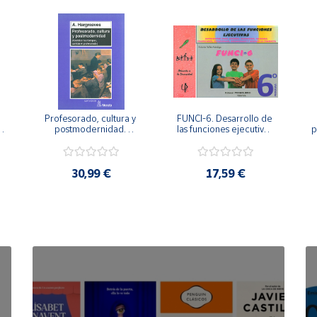
Profesorado, cultura y 
FUNCI-6. Desarrollo de 
 
postmodernidad. 
las funciones ejecutivas. 
p
Cambian los tiempos, 
6º de Primaria.
cambia el profesorado.
30,99 €
17,59 €