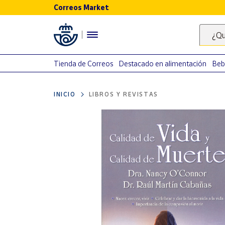
Correos Market
Menú
¿Qu
Nuestro
catálogo
Tienda de Correos
Destacado en alimentación
Beb
Alimentación
INICIO
LIBROS Y REVISTAS
Bebidas
Ocio y cultura
Juguetes y
juegos
Libros y
revistas
Merchandising
y regalos
Tienda de
Correos