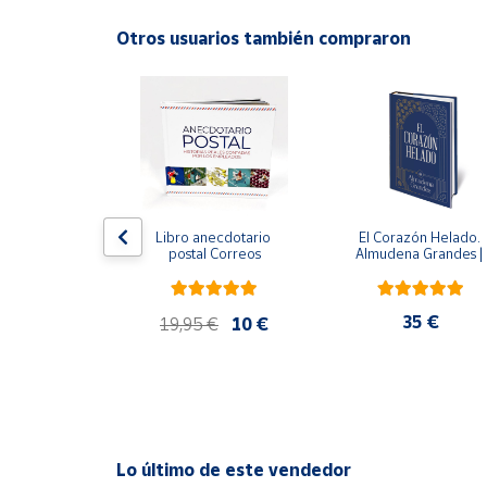
Productos
Solidarios
Otros usuarios también compraron
ral
Ayuda
Centro
de ayuda
Contacto
 del fuego - 
Libro anecdotario 
El Corazón Helado. 
 Castillo
postal Correos
Almudena Grandes | 
Edición especial de luj
Vendedores
| Libro con sello y 
matasellos
,90 €
35 €
19,95 €
10 €
Mapa de
vendedores
Hazte
vendedor
Área
Lo último de este vendedor
vendedor