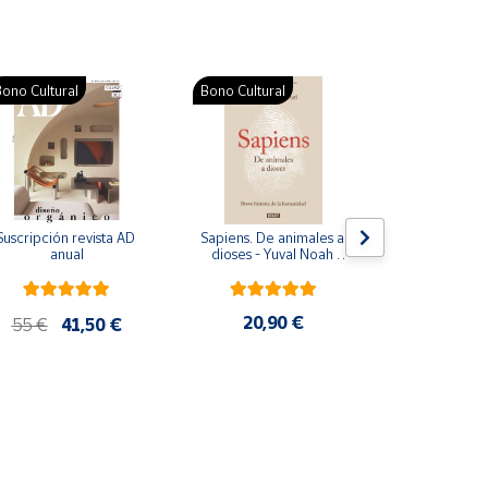
ono Cultural
Bono Cultural
Suscripción revista AD 
Sapiens. De animales a 
Colección d
anual
dioses - Yuval Noah 
para bebés. S
Harari
de cartón
20,90 €
28
55 €
41,50 €