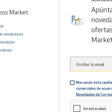
Apúnta
eos Market
noveda
rir
oferta
e vendedores
Marke
vendedor
endedor
Escribe tu email
Marcando esta casilla
comerciales de acuer
Novedades de Correo