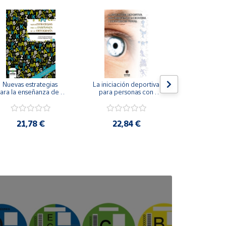
Nuevas estrategias 
La iniciación deportiva 
El método Cl
ara la enseñanza de la 
para personas con 
ortografía.
ceguera y deficiencia 
visual.
18,4
21,78 €
22,84 €