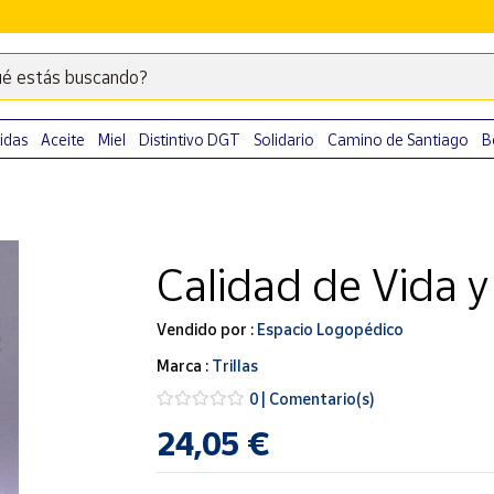
é estás buscando?
Escribe
palabras
clave
idas
Aceite
Miel
Distintivo DGT
Solidario
Camino de Santiago
B
para
buscar
productos
en
Calidad de Vida y
Correos
Market
.
Vendido por :
Espacio Logopédico
Marca :
Trillas
0 | Comentario(s)
24,05 €