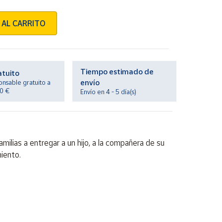
 AL CARRITO
Tiempo estimado de
atuito
envío
onsable gratuito a
20 €
Envío en 4 - 5 día(s)
ilias a entregar a un hijo, a la compañera de su
miento.