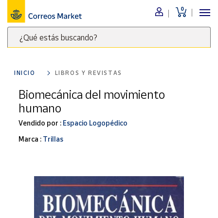
0
Menú
¿Qué estás buscando?
Nuestro
catálogo
Escribe
palabras
INICIO
LIBROS Y REVISTAS
clave
Alimentación
para
Biomecánica del movimiento
Bebidas
buscar
humano
Ocio y cultura
productos
en
Vendido por :
Espacio Logopédico
Juguetes y
juegos
Correos
Marca :
Trillas
Market
Libros y
.
revistas
Merchandising
y regalos
Tienda de
Correos