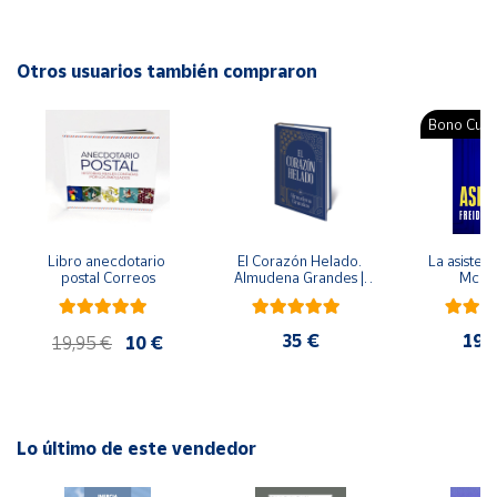
composición de fuerzas, ente otros.
Cuenta
Autor: Barney Le Veau
Otros usuarios también compraron
Editorial: Trillas
Área
ISBN: 9789682433085
Bono Cultu
cliente
Idioma: Español
Ubicación
Libro anecdotario 
El Corazón Helado. 
La asistent
Península
postal Correos
Almudena Grandes | 
McFa
y
Edición especial de 
Baleares
lujo | Libro con sello y 
matasellos
35 €
19,
Canarias,
19,95 €
10 €
Ceuta y
Melilla
Lo último de este vendedor