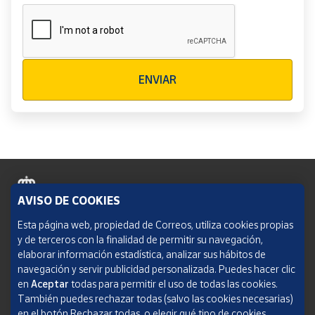
Verificación reCAPTCHA
ENVIAR
AVISO DE COOKIES
Política de cookies
Esta página web, propiedad de Correos, utiliza cookies propias
y de terceros con la finalidad de permitir su navegación,
Aviso legal
elaborar información estadística, analizar sus hábitos de
navegación y servir publicidad personalizada. Puedes hacer clic
Condiciones del servicio
en
Aceptar
todas para permitir el uso de todas las cookies.
También puedes rechazar todas (salvo las cookies necesarias)
Política de Privacidad Web
en el botón Rechazar todas, o elegir qué tipo de cookies