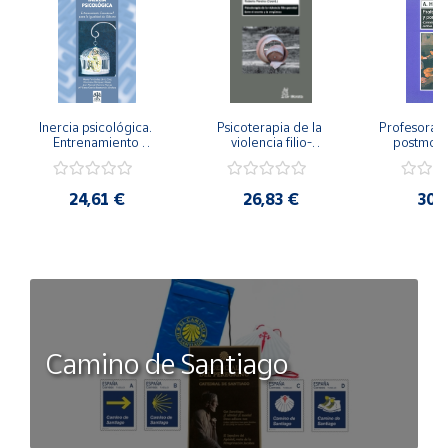
Inercia psicológica. 
Psicoterapia de la 
Profesorado,
Entrenamiento 
violencia filio-
postmode
Emocional para la 
parental. Entre el 
Cambian los
Igualdad de Género.
secreto y la 
cambi
vergüenza.
profes
24,61 €
26,83 €
30,
Camino de Santiago