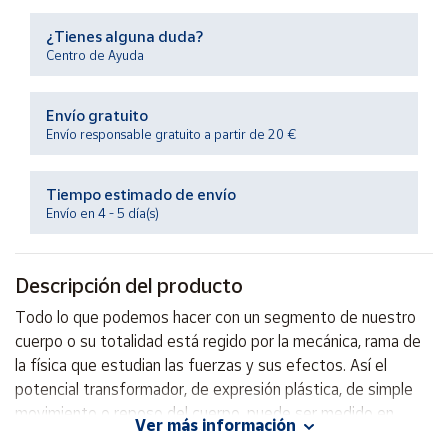
Productos
Solidarios
¿Tienes alguna duda?
Centro de Ayuda
Ayuda
Envío gratuito
Envío responsable gratuito a partir de 20 €
Centro
de ayuda
Tiempo estimado de envío
Contacto
Envío en 4 - 5 día(s)
Vendedores
Descripción del producto
Mapa de
Todo lo que podemos hacer con un segmento de nuestro
vendedores
cuerpo o su totalidad está regido por la mecánica, rama de
Hazte
la física que estudian las fuerzas y sus efectos. Así el
vendedor
potencial transformador, de expresión plástica, de simple
movimiento o reposo del cuerpo, puede ser medido en
Área
Ver más información
vendedor
términos de dinámica, estática, fricción, equilibrio y