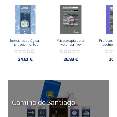
Inercia psicológica. 
Psicoterapia de la 
Profesorado,
Entrenamiento 
violencia filio-
postmode
Emocional para la 
parental. Entre el 
Cambian los
Igualdad de Género.
secreto y la 
cambi
vergüenza.
profes
24,61 €
26,83 €
30,
Camino de Santiago