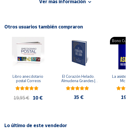
Ver más información
sobre la salud.
Cuenta
Autor: Marcus de Oliveira
Editorial: Trillas
Otros usuarios también compraron
Área
ISBN: 9786071729446
cliente
Idioma: Español
Bono Cultu
Ubicación
Península
y
Libro anecdotario 
El Corazón Helado. 
La asistent
Baleares
postal Correos
Almudena Grandes | 
McFa
Edición especial de 
Canarias,
lujo | Libro con sello y 
matasellos
Ceuta y
35 €
19,
19,95 €
10 €
Melilla
Lo último de este vendedor