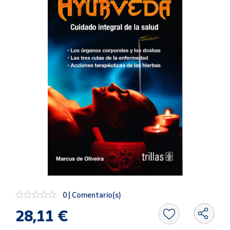
Artesanía
Oficina y
Papelería
Para Canarias,
Ceuta y Melilla
Más
populares
Bono
Cultural
Nuestros
vendedores
Las
novedades
0 | Comentario(s)
de Correos
Market
28,11 €