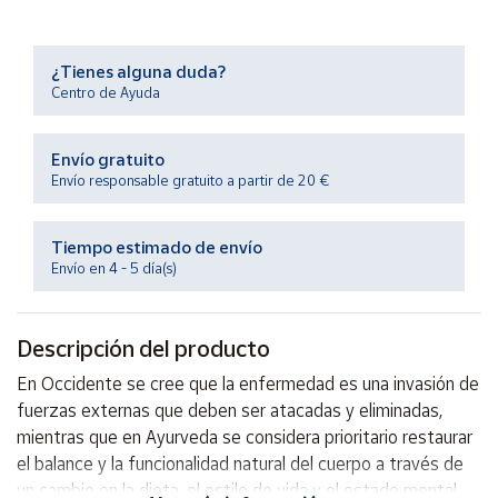
Productos
Solidarios
¿Tienes alguna duda?
Centro de Ayuda
Ayuda
Envío gratuito
Centro
de ayuda
Envío responsable gratuito a partir de 20 €
Contacto
Tiempo estimado de envío
Envío en 4 - 5 día(s)
Vendedores
Descripción del producto
Mapa de
vendedores
En Occidente se cree que la enfermedad es una invasión de
Hazte
fuerzas externas que deben ser atacadas y eliminadas,
vendedor
mientras que en Ayurveda se considera prioritario restaurar
Área
el balance y la funcionalidad natural del cuerpo a través de
vendedor
un cambio en la dieta, el estilo de vida y el estado mental