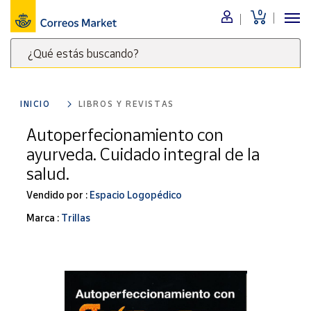
0
Menú
¿Qué estás buscando?
Nuestro
catálogo
Escribe
palabras
INICIO
LIBROS Y REVISTAS
clave
Alimentación
para
Autoperfecionamiento con
Bebidas
buscar
ayurveda. Cuidado integral de la
Ocio y cultura
productos
salud.
en
Juguetes y
juegos
Correos
Vendido por :
Espacio Logopédico
Market
Libros y
Marca :
Trillas
.
revistas
Merchandising
y regalos
Tienda de
Correos